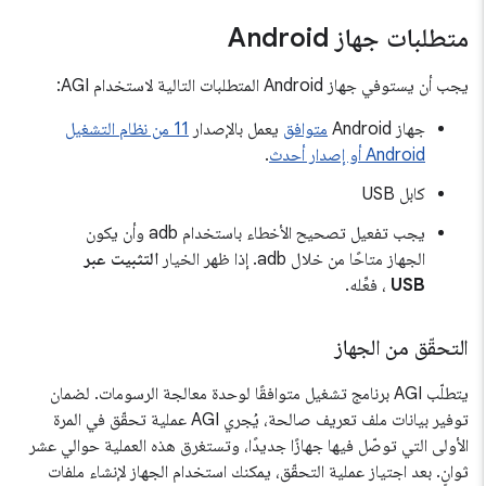
متطلبات جهاز Android
يجب أن يستوفي جهاز Android المتطلبات التالية لاستخدام AGI:
جهاز Android
متوافق
يعمل بالإصدار
11 من نظام التشغيل
Android أو إصدار أحدث
.
كابل USB
يجب تفعيل تصحيح الأخطاء باستخدام adb وأن يكون
الجهاز متاحًا من خلال adb. إذا ظهر الخيار
التثبيت عبر
USB
، فعِّله.
التحقّق من الجهاز
يتطلّب AGI برنامج تشغيل متوافقًا لوحدة معالجة الرسومات. لضمان
توفير بيانات ملف تعريف صالحة، يُجري AGI عملية تحقّق في المرة
الأولى التي توصّل فيها جهازًا جديدًا، وتستغرق هذه العملية حوالي عشر
ثوانٍ. بعد اجتياز عملية التحقّق، يمكنك استخدام الجهاز لإنشاء ملفات