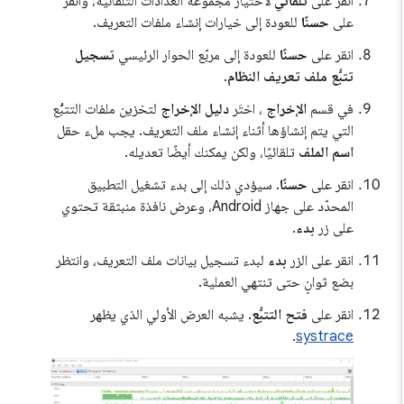
انقر على
تلقائي
لاختيار مجموعة العدادات التلقائية، وانقر
على
حسنًا
للعودة إلى خيارات إنشاء ملفات التعريف.
انقر على
حسنًا
للعودة إلى مربّع الحوار الرئيسي
تسجيل
تتبُّع ملف تعريف النظام
.
في قسم
الإخراج
، اختَر
دليل الإخراج
لتخزين ملفات التتبُّع
التي يتم إنشاؤها أثناء إنشاء ملف التعريف. يجب ملء حقل
اسم الملف
تلقائيًا، ولكن يمكنك أيضًا تعديله.
انقر على
حسنًا
. سيؤدي ذلك إلى بدء تشغيل التطبيق
المحدّد على جهاز Android، وعرض نافذة منبثقة تحتوي
على زر
بدء
.
انقر على الزر
بدء
لبدء تسجيل بيانات ملف التعريف، وانتظر
بضع ثوانٍ حتى تنتهي العملية.
انقر على
فتح التتبُّع
. يشبه العرض الأولي الذي يظهر
.
systrace