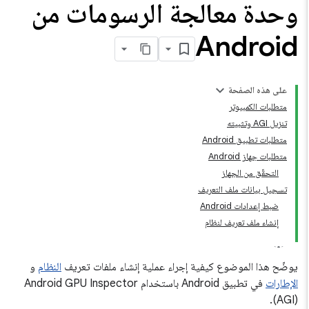
وحدة معالجة الرسومات من
Android
على هذه الصفحة
متطلبات الكمبيوتر
تنزيل AGI وتثبيته
متطلبات تطبيق Android
متطلبات جهاز Android
التحقّق من الجهاز
تسجيل بيانات ملف التعريف
ضبط إعدادات Android
إنشاء ملف تعريف لنظام
يوضّح هذا الموضوع كيفية إجراء عملية إنشاء ملفات تعريف
النظام
و
الإطارات
في تطبيق Android باستخدام Android GPU Inspector
(AGI).