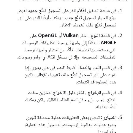
في شاشة تشغيل AGI، انقر على
تسجيل تتبُّع جديد
لعرض
مربّع الحوار
تسجيل تتبُّع جديد
. يمكنك أيضًا النقر على الزر
تسجيل تتبُّع ملف تعريف الإطار
.
في قائمة
النوع
، اختَر
Vulkan
أو
OpenGL على
ANGLE
استنادًا إلى واجهة برمجة التطبيقات للرسومات
التي يستخدمها تطبيقك. تأكَّد من اختيار واجهة برمجة
التطبيقات الصحيحة، وإلا لن يسجّل AGI أي أوامر رسومات.
في قسم
البدء والمدة
، اضبط
البدء في
على
يدوي
. إذا
نقرت على الزر
تسجيل تتبُّع ملف تعريف الإطار
، تكون
هذه الخطوة قد اكتملت.
في قسم
الإخراج
، اختَر
دليل الإخراج
لتخزين ملفات
التتبُّع. يجب ملء حقل
اسم الملف
تلقائيًا، ولكن يمكنك
أيضًا تعديله.
اختياري:
تنشئ بعض التطبيقات عملية مختلفة تُجري
جميع عمليات معالجة الرسومات. لتسجيل هذه العملية،
حدِّد اسمها.