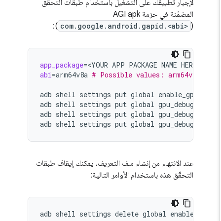
لإجبار تطبيقك على التشغيل باستخدام طبقات التحقّق
المضمّنة في حزمة AGI apk
):
com.google.android.gapid.<abi>
(
app_package
=
<YOUR
APP
PACKAGE
NAME
abi
=
arm64v8a
# Possible values: arm64v8a, ar
adb
shell
settings
put
global
enable_gpu_debu
adb
shell
settings
put
global
gpu_debug_app
$
adb
shell
settings
put
global
gpu_debug_layer
adb
shell
settings
put
global
gpu_debug_layer
عند الانتهاء من إنشاء ملف التعريف، يمكنك إيقاف طبقات
التحقّق هذه باستخدام الأوامر التالية:
adb
shell
settings
delete
global
enable_gpu_d