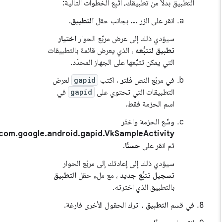
التطبيق بدلاً من تطبيقك، اتّبِع الخطوات التالية:
انقر على الزر
...
بجانب حقل
التطبيق
.
سيؤدي ذلك إلى عرض مربّع الحوار
اختيار
تطبيق لتتبُّعه
، الذي يعرض قائمة بالتطبيقات
التي يمكن تتبُّعها على الجهاز المحدّد.
في مربّع النص
فلتر
، اكتب
gapid
لعرض
التطبيقات التي تحتوي على
gapid
في
اسم الحزمة فقط.
وسِّع الحزمة واختَر
،
com.google.android.gapid.VkSampleActivity
ثم انقر على
حسنًا
.
سيؤدي ذلك إلى إعادتك إلى مربّع الحوار
تسجيل تتبُّع جديد
، مع ملء حقل
التطبيق
بالتطبيق الذي اخترته.
في قسم
التطبيق
، اترك الحقول الأخرى فارغة.