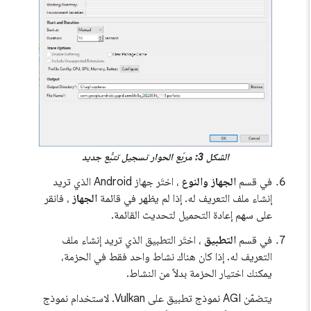
الشكل 3: مربّع الحوار تسجيل تتبُّع جديد
في قسم
الجهاز والنوع
، اختَر جهاز Android الذي تريد
إنشاء ملف التعريف له. إذا لم يظهر في قائمة
الجهاز
، فانقر
على سهم إعادة التحميل لتحديث القائمة.
في قسم
التطبيق
، اختَر التطبيق الذي تريد إنشاء ملف
التعريف له. إذا كان هناك نشاط واحد فقط في الحزمة،
يمكنك اختيار الحزمة بدلاً من النشاط.
يتضمّن AGI نموذج تطبيق على Vulkan. لاستخدام نموذج