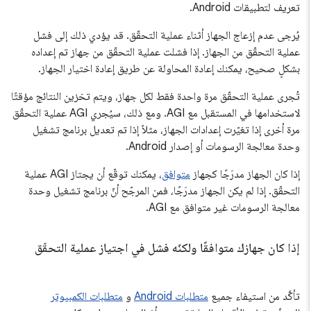
تعريف لتطبيقات Android.
يُرجى عدم إزعاج الجهاز أثناء عملية التحقّق. قد يؤدي ذلك إلى فشل
عملية التحقّق من الجهاز. إذا فشلت عملية التحقّق من جهاز تم إعداده
بشكلٍ صحيح، يمكنك إعادة المحاولة عن طريق إعادة اختيار الجهاز.
تُجرى عملية التحقّق مرة واحدة فقط لكل جهاز، ويتم تخزين النتائج مؤقتًا
لاستخدامها في المستقبل مع AGI. ومع ذلك، سيُجري AGI عملية التحقّق
مرة أخرى إذا تغيّرت إعدادات الجهاز، مثلاً إذا تم تعديل برنامج تشغيل
وحدة معالجة الرسومات أو إصدار Android.
إذا كان الجهاز مدرَجًا كجهاز
متوافق
، يمكنك توقّع أن يجتاز AGI عملية
التحقّق. إذا لم يكن الجهاز مدرَجًا، فمن المرجّح أنّ برنامج تشغيل وحدة
معالجة الرسومات غير متوافق مع AGI.
إذا كان جهازك متوافقًا ولكنّه فشل في اجتياز عملية التحقّق
تأكَّد من استيفاء جميع
متطلبات Android
و
متطلبات الكمبيوتر