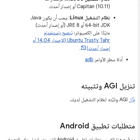
Capitan (10.11) أو إصدار أحدث
نظام التشغيل Linux
: يجب أن يكون Java
64-bit JDK أو JRE 8 (أو إصدار أحدث)
مثبّتًا على الكمبيوتر؛
يُنصح باستخدام
Ubuntu Trusty Tahr (الإصدار 14.04 أو
إصدار أحدث)
.
أداة سطر الأوامر
adb
تنزيل AGI وتثبيته
نزِّل
AGI وثبِّته لنظام التشغيل لديك.
متطلبات تطبيق Android
يوضّح هذا القسم متطلبات تطبيق Android الذي يتم إنشاء ملف التعريف