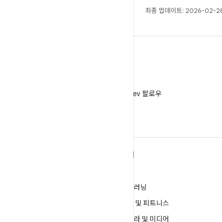
최종 업데이트: 2026-02-28
X
X에서 @AndroidDev 팔로우
ANDROID 자세히 알아보기
탐색
Android
게임
엔터프라이즈용 Android
머신러닝
보안
건강 및 피트니스
소스
카메라 및 미디어