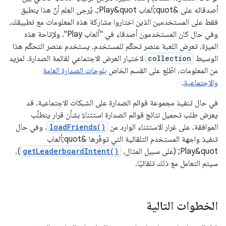
أصدقائه على &quot;ألعاب Play&quot;. يُرجى العِلم أنّ هذا ينطبق
فقط على المستخدمين الذين اختاروا مشاركة هذه المعلومات مع تطبيقك،
وفي حال كان المستخدمون أصدقاء في "ألعاب Play". ولإتاحة هذه
الميزة، تعرض اللعبة عنصر تحكّم للمستخدم. يستخدم عنصر التحكّم هذا
الوسيط
collection
لاختيار العرض الاجتماعي لقائمة الصدارة. لمزيد
من المعلومات، اطّلِع على القسم الخاص
بلوحات الصدارة العامة
والاجتماعية
.
في حال تنفيذ مجموعة قوائم الصدارة على الشبكات الاجتماعية، قد
يعرض طلب تحميل نتائج قوائم الصدارة استثناءً بشأن قرار يتطلّب
الموافقة، على غرار الاستثناء الوارد من
loadFriends()
. وفي حال
تنفيذ واجهة المستخدم التلقائية التي توفّرها &quot;ألعاب
Play&quot; (على سبيل المثال،
getLeaderboardIntent()
)،
سيتم التعامل مع ذلك تلقائيًا.
الخطوات التالية