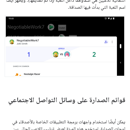
التلقائية للاعبَين هي أسماؤهما داخل اللعبة (إذا تم تقديمها). ويظهر أيضًا
اسم اللعبة التي بدأت فيها الصداقة.
قوائم الصدارة على وسائل التواصل الاجتماعي
يمكن أيضًا استخدام واجهات برمجة التطبيقات الخاصة بالأصدقاء في
لوحات الصدارة. استخدِم هذه الميزة لعرض ترتيب اللاعب الحالي بين