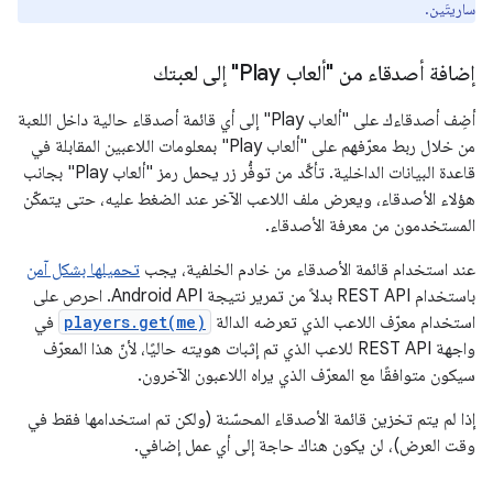
ساريتَين.
إضافة أصدقاء من "ألعاب Play" إلى لعبتك
أضِف أصدقاءك على "ألعاب Play" إلى أي قائمة أصدقاء حالية داخل اللعبة
من خلال ربط معرّفهم على "ألعاب Play" بمعلومات اللاعبين المقابلة في
قاعدة البيانات الداخلية. تأكَّد من توفُّر زر يحمل رمز "ألعاب Play" بجانب
هؤلاء الأصدقاء، ويعرض ملف اللاعب الآخر عند الضغط عليه، حتى يتمكّن
المستخدمون من معرفة الأصدقاء.
عند استخدام قائمة الأصدقاء من خادم الخلفية، يجب
تحميلها بشكل آمن
باستخدام REST API بدلاً من تمرير نتيجة Android API. احرص على
استخدام معرّف اللاعب الذي تعرضه الدالة
players.get(me)
في
واجهة REST API للاعب الذي تم إثبات هويته حاليًا، لأنّ هذا المعرّف
سيكون متوافقًا مع المعرّف الذي يراه اللاعبون الآخرون.
إذا لم يتم تخزين قائمة الأصدقاء المحسّنة (ولكن تم استخدامها فقط في
وقت العرض)، لن يكون هناك حاجة إلى أي عمل إضافي.