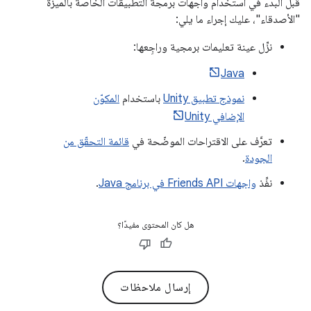
قبل البدء في استخدام واجهات برمجة التطبيقات الخاصة بالميزة
"الأصدقاء"، عليك إجراء ما يلي:
نزِّل عينة تعليمات برمجية وراجِعها:
Java
نموذج تطبيق Unity
باستخدام
المكوّن
الإضافي Unity
تعرَّف على الاقتراحات الموضّحة في
قائمة التحقّق من
الجودة
.
نفِّذ
واجهات Friends API في برنامج Java
.
هل كان المحتوى مفيدًا؟
إرسال ملاحظات