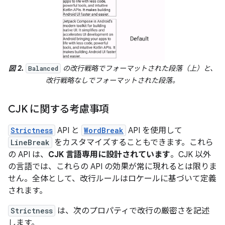
図 2.
の改行戦略でフォーマットされた段落（上）と、
Balanced
改行戦略なしでフォーマットされた段落。
CJK に関する考慮事項
Strictness
API と
WordBreak
API を使用して
LineBreak
をカスタマイズすることもできます。これら
の API は、
CJK 言語専用に設計されています
。CJK 以外
の言語では、これらの API の効果が常に現れるとは限りま
せん。全体として、改行ルールはロケールに基づいて定義
されます。
Strictness
は、次のプロパティで改行の厳密さを記述
します。