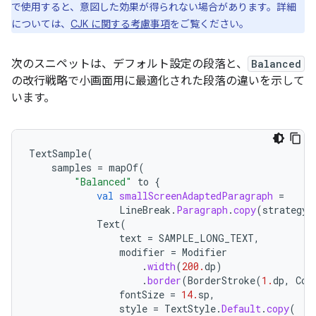
で使用すると、意図した効果が得られない場合があります。詳細
については、
CJK に関する考慮事項
をご覧ください。
次のスニペットは、デフォルト設定の段落と、
Balanced
の改行戦略で小画面用に最適化された段落の違いを示して
います。
TextSample
(
samples
=
mapOf
(
"Balanced"
to
{
val
smallScreenAdaptedParagraph
=
LineBreak
.
Paragraph
.
copy
(
strategy
Text
(
text
=
SAMPLE_LONG_TEXT
,
modifier
=
Modifier
.
width
(
200.
dp
)
.
border
(
BorderStroke
(
1.
dp
,
Col
fontSize
=
14.
sp
,
style
=
TextStyle
.
Default
.
copy
(