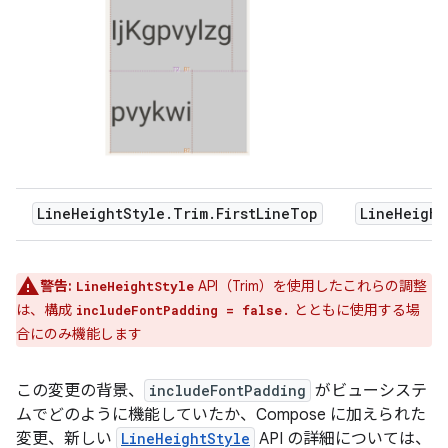
LineHeightStyle.Trim.FirstLineTop
LineHeight
警告:
API（Trim）を使用したこれらの調整
LineHeightStyle
は、構成
とともに使用する場
includeFontPadding = false.
合にのみ機能します
この変更の背景、
includeFontPadding
がビューシステ
ムでどのように機能していたか、Compose に加えられた
変更、新しい
LineHeightStyle
API の詳細については、