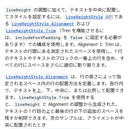
lineHeight
の調整に加えて、テキストを中央に配置し
てスタイルを設定するには、
LineHeightStyle
API
であ
る
LineHeightStyle.Alignment
および
LineHeightStyle.Trim
（Trim を機能させるに
は、
includeFontPadding
を
false
に設定する必要が
あります）での構成を使用します。Alignment と Trim は、
テキストの行間にある測定されたスペースを使用し、1 行
のテキストやテキストのブロックの一番上の行を含め、す
べての行にスペースをさらに適切に割り振ります。
LineHeightStyle.Alignment
は、行の高さによって指
定されるスペース内の行の配置方法を定義します。各行内
で、テキストを上、下、中央に、または比例して配置でき
ます。
LineHeightStyle.Trim
を使用する
と、
lineHeight
と Alignment の調整から生成された、
テキストの 1 行目の上と最後の行の下の追加のスペースを
残すか削除できます。次のサンプルは、アライメントが中
央に配置されたとき