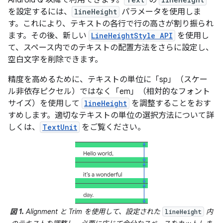
Android Q 以降で利用できます。
の
を設定するには、
lineHeight
パラメータを使用しま
す。これにより、テキストの各行で行の高さが割り振られ
ます。その後、新しい
LineHeightStyle API
を使用し
て、スペース内でのテキストの配置方法をさらに設定し、
空白文字を削除できます。
精度を高めるために、テキストの単位に「sp」（スケー
ル非依存ピクセル）ではなく「em」（相対的なフォント
サイズ）を使用して
lineHeight
を調整することをおす
すめします。適切なテキストの単位の選択方法について詳
しくは、
TextUnit
をご覧ください。
図 1.
Alignment と Trim を使用して、設定された
内
lineHeight