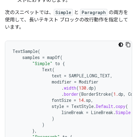
ストにおすすめします。
次のスニペットでは、
Simple
と
Paragraph
の両方を
使用して、長いテキスト ブロックの改行動作を指定して
います。
TextSample
(
samples
=
mapOf
(
"Simple"
to
{
Text
(
text
=
SAMPLE_LONG_TEXT
,
modifier
=
Modifier
.
width
(
130.
dp
)
.
border
(
BorderStroke
(
1.
dp
,
Col
fontSize
=
14.
sp
,
style
=
TextStyle
.
Default
.
copy
(
lineBreak
=
LineBreak
.
Simple
)
)
},
"Paragraph"
to
{