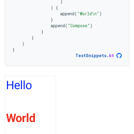
)
)
{
append
(
"World\n"
)
}
append
(
"Compose"
)
}
}
)
}
TextSnippets
.
kt