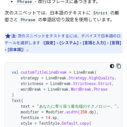
Phrase
- 改行はフレーズに基づきます。
次のスニペットでは、日本語のテキストに
Strict
の厳
密さと
Phrase
の単語区切り設定を使用しています。
注:
次のスニペットをテストするには、デバイスで日本語のロ
ケールを選択します（
[設定]
>
[システム]
>
[言語と入力]
>
[言語]
>
[日本語]
）。
val
customTitleLineBreak
=
LineBreak
(
strategy
=
LineBreak
.
Strategy
.
HighQuality
,
strictness
=
LineBreak
.
Strictness
.
Strict
,
wordBreak
=
LineBreak
.
WordBreak
.
Phrase
)
Text
(
text
=
"あなたに寄り添う最先端のテクノロジー。"
,
modifier
=
Modifier
.
width
(
250.
dp
),
fontSize
=
14.
sp
,
style
=
TextStyle
.
Default
.
copy
(