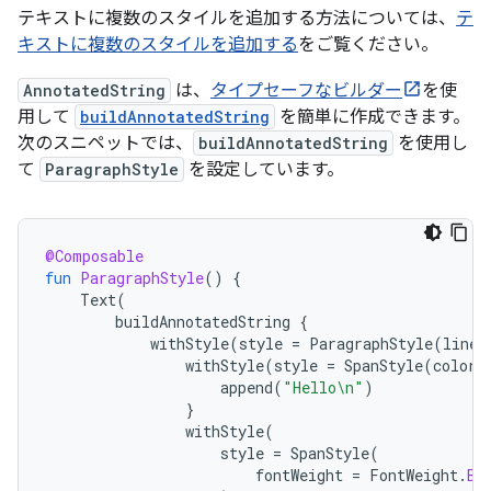
テキストに複数のスタイルを追加する方法については、
テ
キストに複数のスタイルを追加する
をご覧ください。
AnnotatedString
は、
タイプセーフなビルダー
を使
用して
buildAnnotatedString
を簡単に作成できます。
次のスニペットでは、
buildAnnotatedString
を使用し
て
ParagraphStyle
を設定しています。
@Composable
fun
ParagraphStyle
()
{
Text
(
buildAnnotatedString
{
withStyle
(
style
=
ParagraphStyle
(
lineH
withStyle
(
style
=
SpanStyle
(
color
append
(
"Hello\n"
)
}
withStyle
(
style
=
SpanStyle
(
fontWeight
=
FontWeight
.
Bo