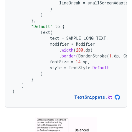
lineBreak
=
smallScreenAdapted
)
)
},
"Default"
to
{
Text
(
text
=
SAMPLE_LONG_TEXT
,
modifier
=
Modifier
.
width
(
200.
dp
)
.
border
(
BorderStroke
(
1.
dp
,
Col
fontSize
=
14.
sp
,
style
=
TextStyle
.
Default
)
}
)
)
TextSnippets
.
kt