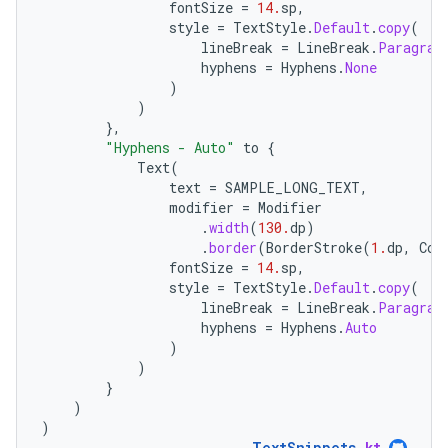
fontSize
=
14.
sp
,
style
=
TextStyle
.
Default
.
copy
(
lineBreak
=
LineBreak
.
Paragrap
hyphens
=
Hyphens
.
None
)
)
},
"Hyphens - Auto"
to
{
Text
(
text
=
SAMPLE_LONG_TEXT
,
modifier
=
Modifier
.
width
(
130.
dp
)
.
border
(
BorderStroke
(
1.
dp
,
Col
fontSize
=
14.
sp
,
style
=
TextStyle
.
Default
.
copy
(
lineBreak
=
LineBreak
.
Paragrap
hyphens
=
Hyphens
.
Auto
)
)
}
)
)
TextSnippets
.
kt