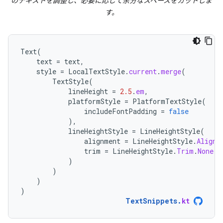
のテキストを調整し、必要に応じて余分なスペースをカットしま
す。
Text
(
text
=
text
,
style
=
LocalTextStyle
.
current
.
merge
(
TextStyle
(
lineHeight
=
2.5
.
em
,
platformStyle
=
PlatformTextStyle
(
includeFontPadding
=
false
),
lineHeightStyle
=
LineHeightStyle
(
alignment
=
LineHeightStyle
.
Alignm
trim
=
LineHeightStyle
.
Trim
.
None
)
)
)
)
TextSnippets
.
kt