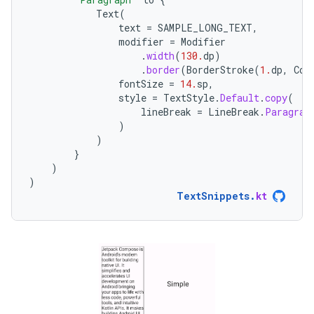
Text
(
text
=
SAMPLE_LONG_TEXT
,
modifier
=
Modifier
.
width
(
130.
dp
)
.
border
(
BorderStroke
(
1.
dp
,
Col
fontSize
=
14.
sp
,
style
=
TextStyle
.
Default
.
copy
(
lineBreak
=
LineBreak
.
Paragrap
)
)
}
)
)
TextSnippets
.
kt