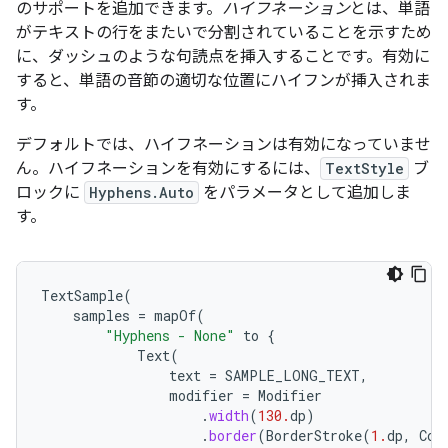
のサポートを追加できます。
ハイフネーション
とは、単語
がテキストの行をまたいで分割されていることを示すため
に、ダッシュのような句読点を挿入することです。有効に
すると、単語の音節の適切な位置にハイフンが挿入されま
す。
デフォルトでは、ハイフネーションは有効になっていませ
ん。ハイフネーションを有効にするには、
TextStyle
ブ
ロックに
Hyphens.Auto
をパラメータとして追加しま
す。
TextSample
(
samples
=
mapOf
(
"Hyphens - None"
to
{
Text
(
text
=
SAMPLE_LONG_TEXT
,
modifier
=
Modifier
.
width
(
130.
dp
)
.
border
(
BorderStroke
(
1.
dp
,
Col