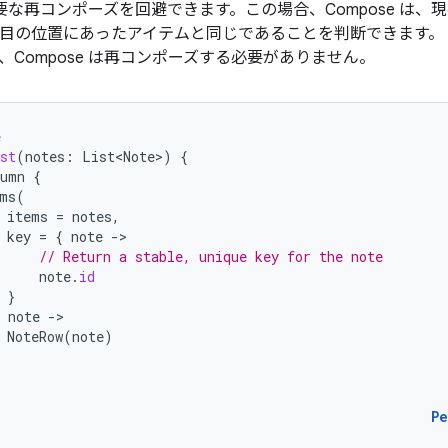
が不要な再コンポーズを回避できます。この場合、Compose は、
 番目の位置にあったアイテムと同じであることを判断できます。
、Compose は再コンポーズする必要がありません。
e
st
(
notes
:
List<Note>
)
{
lumn
{
ms
(
items
=
notes
,
key
=
{
note
-
// Return a stable, unique key for the note
note
.
id
}
note
-
NoteRow
(
note
)
P