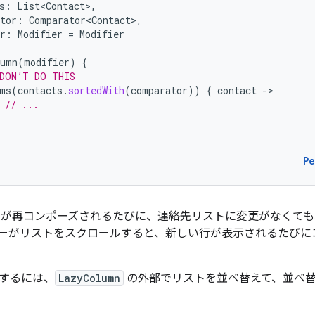
s
:
List<Contact>
,
tor
:
Comparator<Contact>
,
r
:
Modifier
=
Modifier
lumn
(
modifier
)
{
DON’T DO THIS
ms
(
contacts
.
sortedWith
(
comparator
))
{
contact
-
// ...
P
が再コンポーズされるたびに、連絡先リストに変更がなくても
ーがリストをスクロールすると、新しい行が表示されるたびに
するには、
LazyColumn
の外部でリストを並べ替えて、並べ