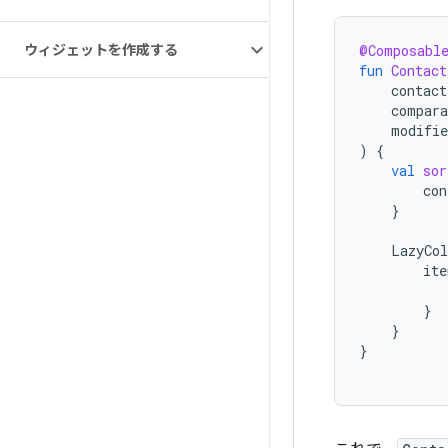
ウィジェットを作成する
@Composabl
fun
Contact
contact
compara
modifie
)
{
val
sor
con
}
LazyCo
ite
}
}
}