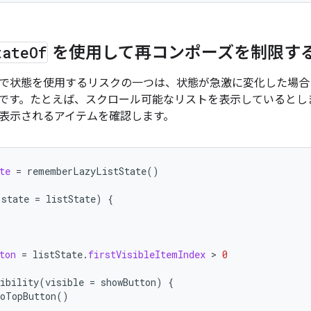
tate
Of
を使用して再コンポーズを制限す
で状態を使用するリスクの一つは、状態が急激に変化した場合に
です。たとえば、スクロール可能なリストを表示しているとし
表示されるアイテムを確認します。
te
=
rememberLazyListState
()
(
state
=
listState
)
{
ton
=
listState
.
firstVisibleItemIndex
 > 
0
ibility
(
visible
=
showButton
)
{
oTopButton
()