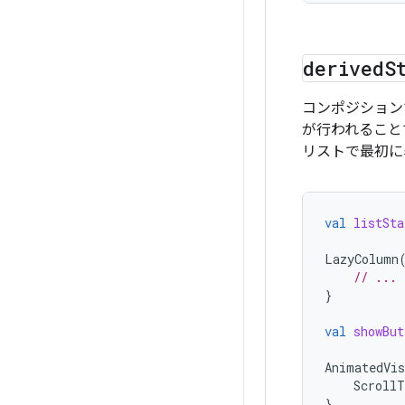
derived
S
コンポジション
が行われること
リストで最初に
val
listSta
LazyColumn
// ...
}
val
showBut
AnimatedVis
ScrollT
}