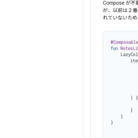
Compose 
が、以前は 2
れていないため
@Composabl
fun
NotesLi
LazyCo
ite
)
{
}
}
}