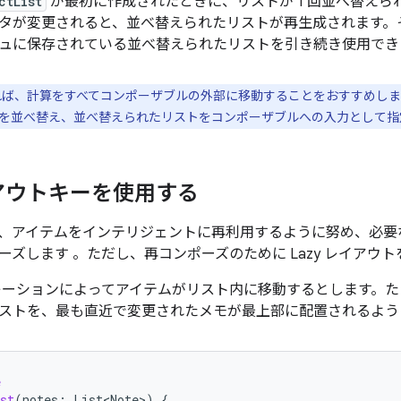
ctList
が最初に作成されたときに、リストが 1 回並べ替えら
タが変更されると、並べ替えられたリストが再生成されます。
ュに保存されている並べ替えられたリストを引き続き使用でき
ば、計算をすべてコンポーザブルの外部に移動することをおすすめしま
を並べ替え、並べ替えられたリストをコンポーザブルへの入力として指
アウトキーを使用する
、アイテムをインテリジェントに再利用するように努め、必要
ーズします 。ただし、再コンポーズのために Lazy レイアウ
レーションによってアイテムがリスト内に移動するとします。
ストを、最も直近で変更されたメモが最上部に配置されるよう
e
st
(
notes
:
List<Note>
)
{