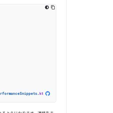
erformanceSnippets
.
kt