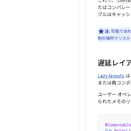
これで、
Conta
たはコンパレー
ブルはキャッシ
注:
可能であれ
他の場所でリスト
遅延レイ
Lazy layouts
は
または再コンポ
ユーザー オペ
られたメモのリ
@Composabl
fun
NotesLi