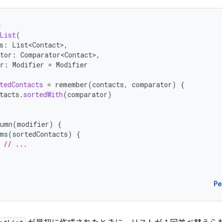
e
List
(
s
:
List<Contact>
,
tor
:
Comparator<Contact>
,
r
:
Modifier
=
Modifier
tedContacts
=
remember
(
contacts
,
comparator
)
{
tacts
.
sortedWith
(
comparator
)
lumn
(
modifier
)
{
ms
(
sortedContacts
)
{
// ...
P