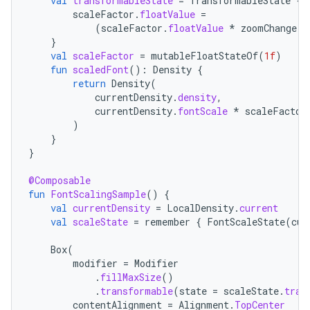
val
transformableState
=
TransformableState
{
scaleFactor
.
floatValue
=
(
scaleFactor
.
floatValue
*
zoomChange
).
}
val
scaleFactor
=
mutableFloatStateOf
(
1f
)
fun
scaledFont
():
Density
{
return
Density
(
currentDensity
.
density
,
currentDensity
.
fontScale
*
scaleFactor
)
}
}
@Composable
fun
FontScalingSample
()
{
val
currentDensity
=
LocalDensity
.
current
val
scaleState
=
remember
{
FontScaleState
(
cur
Box
(
modifier
=
Modifier
.
fillMaxSize
()
.
transformable
(
state
=
scaleState
.
tran
contentAlignment
=
Alignment
.
TopCenter