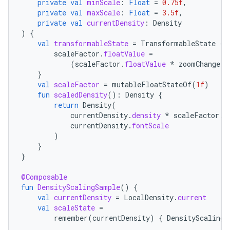
private
val
minScale
:
Float
=
0.75f
,
private
val
maxScale
:
Float
=
3.5f
,
private
val
currentDensity
:
Density
)
{
val
transformableState
=
TransformableState
{
scaleFactor
.
floatValue
=
(
scaleFactor
.
floatValue
*
zoomChange
).
}
val
scaleFactor
=
mutableFloatStateOf
(
1f
)
fun
scaledDensity
():
Density
{
return
Density
(
currentDensity
.
density
*
scaleFactor
.
f
currentDensity
.
fontScale
)
}
}
@Composable
fun
DensityScalingSample
()
{
val
currentDensity
=
LocalDensity
.
current
val
scaleState
=
remember
(
currentDensity
)
{
DensityScalingS