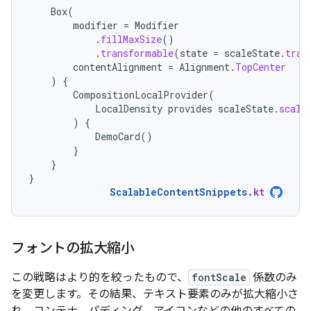
Box
(
modifier
=
Modifier
.
fillMaxSize
()
.
transformable
(
state
=
scaleState
.
tran
contentAlignment
=
Alignment
.
TopCenter
)
{
CompositionLocalProvider
(
LocalDensity
provides
scaleState
.
scale
)
{
DemoCard
()
}
}
}
ScalableContentSnippets
.
kt
フォントの拡大縮小
この戦略はより的を絞ったもので、
fontScale
係数のみ
を変更します。その結果、テキスト要素のみが拡大縮小さ