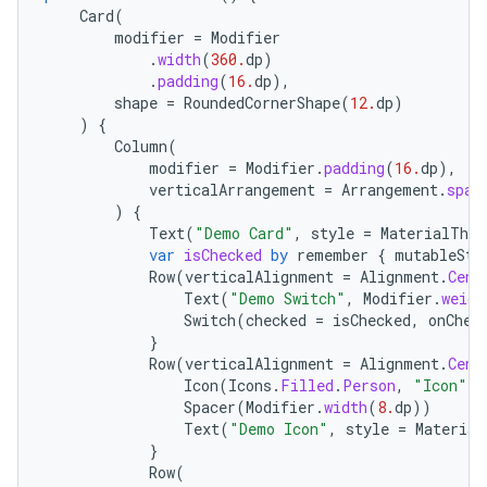
Card
(
modifier
=
Modifier
.
width
(
360.
dp
)
.
padding
(
16.
dp
),
shape
=
RoundedCornerShape
(
12.
dp
)
)
{
Column
(
modifier
=
Modifier
.
padding
(
16.
dp
),
verticalArrangement
=
Arrangement
.
spac
)
{
Text
(
"Demo Card"
,
style
=
MaterialThem
var
isChecked
by
remember
{
mutableSta
Row
(
verticalAlignment
=
Alignment
.
Cent
Text
(
"Demo Switch"
,
Modifier
.
weigh
Switch
(
checked
=
isChecked
,
onChec
}
Row
(
verticalAlignment
=
Alignment
.
Cent
Icon
(
Icons
.
Filled
.
Person
,
"Icon"
,
Spacer
(
Modifier
.
width
(
8.
dp
))
Text
(
"Demo Icon"
,
style
=
Material
}
Row
(