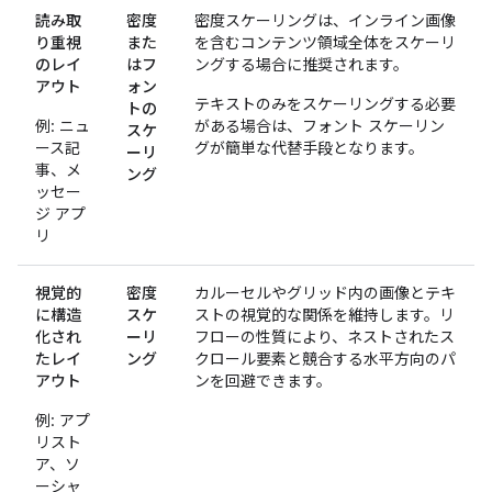
読み取
密度
密度スケーリングは、インライン画像
り重視
また
を含むコンテンツ領域全体をスケーリ
のレイ
はフ
ングする場合に推奨されます。
アウト
ォン
テキストのみをスケーリングする必要
トの
例: ニュ
がある場合は、フォント スケーリン
スケ
ース記
グが簡単な代替手段となります。
ーリ
事、メ
ング
ッセー
ジ アプ
リ
視覚的
密度
カルーセルやグリッド内の画像とテキ
に構造
スケ
ストの視覚的な関係を維持します。リ
化され
ーリ
フローの性質により、ネストされたス
たレイ
ング
クロール要素と競合する水平方向のパ
アウト
ンを回避できます。
例: アプ
リスト
ア、ソ
ーシャ