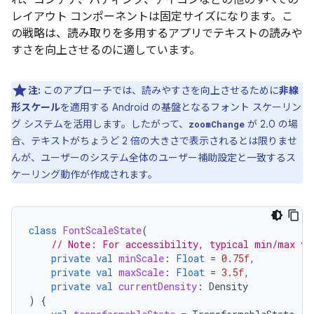
れ、コンテナ、パディング、アイコンなどの他のすべての
レイアウト コンポーネントは固定サイズになります。こ
の戦略は、読み取りを多用するアプリでテキストの読みや
すさを向上させるのに適しています。
注:
このアプローチでは、読みやすさを向上させるために
非線
形スケール
を適用する Android の基盤となるフォント スケーリン
グ システムを活用します。したがって、
が 2.0 の場
zoomChange
合、テキストがちょうど 2 倍の大きさで表示されるとは限りませ
んが、ユーザーのシステム全体のユーザー補助設定と一致するス
ケーリング動作が作成されます。
class
FontScaleState
(
// Note: For accessibility, typical min/max va
private
val
minScale
:
Float
=
0.75f
,
private
val
maxScale
:
Float
=
3.5f
,
private
val
currentDensity
:
Density
)
{