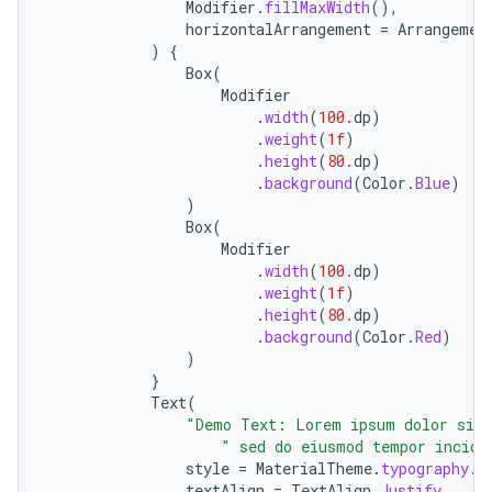
Modifier
.
fillMaxWidth
(),
horizontalArrangement
=
Arrangemen
)
{
Box
(
Modifier
.
width
(
100.
dp
)
.
weight
(
1f
)
.
height
(
80.
dp
)
.
background
(
Color
.
Blue
)
)
Box
(
Modifier
.
width
(
100.
dp
)
.
weight
(
1f
)
.
height
(
80.
dp
)
.
background
(
Color
.
Red
)
)
}
Text
(
"Demo Text: Lorem ipsum dolor sit 
" sed do eiusmod tempor incidi
style
=
MaterialTheme
.
typography
.
b
textAlign
=
TextAlign
.
Justify