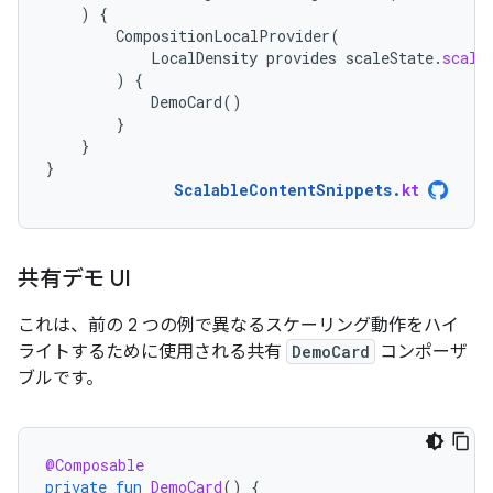
)
{
CompositionLocalProvider
(
LocalDensity
provides
scaleState
.
scale
)
{
DemoCard
()
}
}
}
ScalableContentSnippets
.
kt
共有デモ UI
これは、前の 2 つの例で異なるスケーリング動作をハイ
ライトするために使用される共有
DemoCard
コンポーザ
ブルです。
@Composable
private
fun
DemoCard
()
{