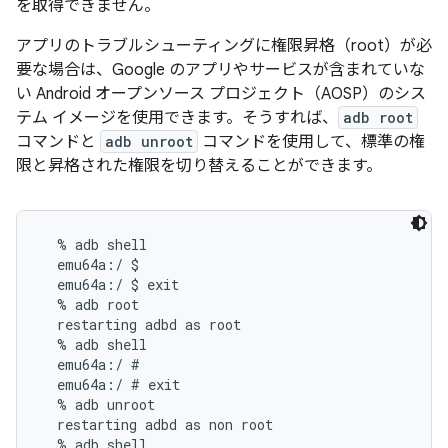
を取得できません。
アプリのトラブルシューティングに権限昇格（root）が必
要な場合は、Google のアプリやサービスが含まれていな
い Android オープンソース プロジェクト（AOSP）のシス
テム イメージを使用できます。そうすれば、
adb root
コマンドと
adb unroot
コマンドを使用して、標準の権
限と昇格された権限を切り替えることができます。
  % adb shell

  emu64a:/ $

  emu64a:/ $ exit

  % adb root

  restarting adbd as root

  % adb shell

  emu64a:/ #

  emu64a:/ # exit

  % adb unroot

  restarting adbd as non root

  % adb shell
