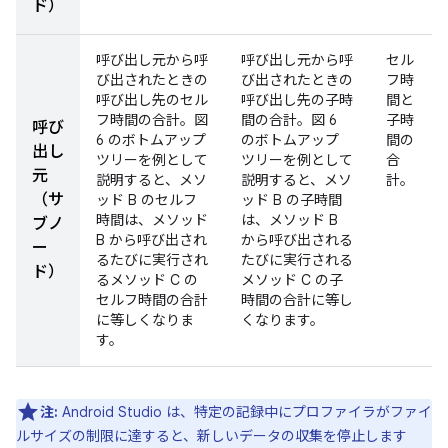
ド）
呼び出し元から呼
呼び出し元から呼
セル
び出されたときの
び出されたときの
フ時
呼び出し先のセル
呼び出し先の子時
間と
フ時間の合計。図
間の合計。図 6
子時
呼び
6 のボトムアップ
のボトムアップ
間の
出し
ツリーを例として
ツリーを例として
合
元
説明すると、メソ
説明すると、メソ
計。
（サ
ッド B のセルフ
ッド B の子時間
時間は、メソッド
は、メソッド B
ブノ
B から呼び出され
から呼び出される
ー
るたびに実行され
たびに実行される
ド）
るメソッド C の
メソッド C の子
セルフ時間の合計
時間の合計に等し
に等しくなりま
くなります。
す。
注:
Android Studio は、特定の記録中にプロファイラがファイ
ルサイズの制限に達すると、新しいデータの収集を停止します