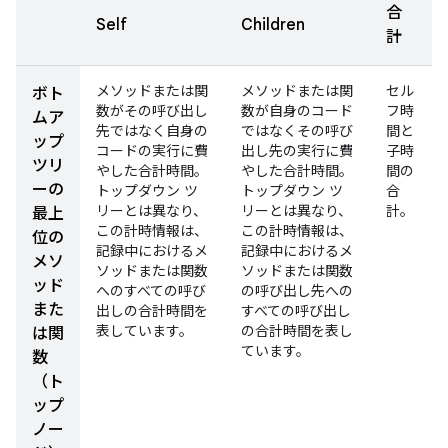
合
Self
Children
計
メソッドまたは関
メソッドまたは関
セル
ボト
数がその呼び出し
数が自身のコード
フ時
ムア
先ではなく自身の
ではなくその呼び
間と
ップ
コードの実行に費
出し先の実行に費
子時
ツリ
やした合計時間。
やした合計時間。
間の
ーの
トップダウン ツ
トップダウン ツ
合
リーとは異なり、
リーとは異なり、
計。
最上
この計時情報は、
この計時情報は、
位の
記録中におけるメ
記録中におけるメ
メソ
ソッドまたは関数
ソッドまたは関数
ッド
へのすべての呼び
の呼び出し先への
また
出しの合計時間を
すべての呼び出し
表しています。
の合計時間を表し
は関
ています。
数
（ト
ップ
ノー