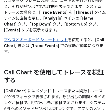
ルスタック フレームの場合は、コードの実行された部分
と、それが呼び出された理由を表示できます。システム
トレースの場合は、[
Trace Events
] を [
Threads
] タイム
ラインに直接表示し、[
Analysis
] ペインの [
Flame
Chart
] タブ、[
Top Down
] タブ、[
Bottom Up
] タブ、
[
Events
] タブを表示できます。
マウスとキーボード ショートカット
を使用すると、[
Call
Chart
] または [
Trace Events
] での移動が簡単になりま
す。
Call Chart を使用してトレースを検証
する
[
Call Chart
] にはメソッド トレースまたは関数トレース
がグラフィックで表示されます。呼び出しの期間とタイミ
ングが横軸で、呼び出し先が縦軸で示されます。システム
API へのメソッド呼び出しはオレンジで、アプリのメソッ