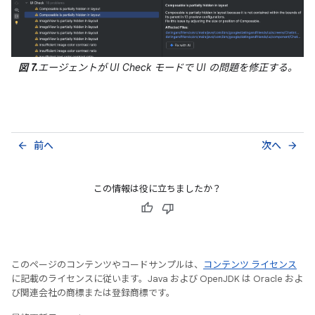
図 7.
エージェントが UI Check モードで UI の問題を修正する。
前へ
次へ
arrow_back
arrow_forward
この情報は役に立ちましたか？
このページのコンテンツやコードサンプルは、
コンテンツ ライセンス
に記載のライセンスに従います。Java および OpenJDK は Oracle およ
び関連会社の商標または登録商標です。