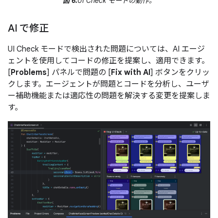
図 6.
UI Check モードの動作。
AI で修正
UI Check モードで検出された問題については、AI エージ
ェントを使用してコードの修正を提案し、適用できます。
[
Problems
] パネルで問題の [
Fix with AI
] ボタンをクリッ
クします。エージェントが問題とコードを分析し、ユーザ
ー補助機能または適応性の問題を解決する変更を提案しま
す。