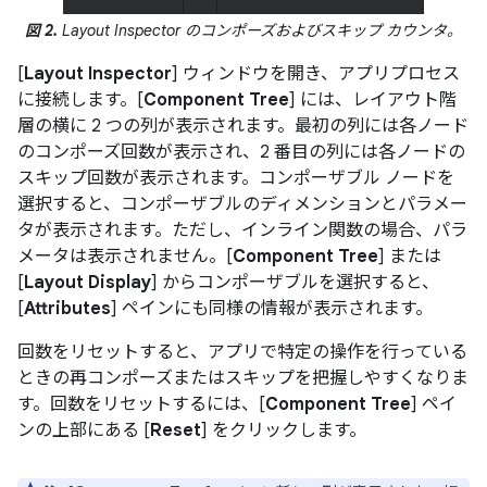
図 2.
Layout Inspector のコンポーズおよびスキップ カウンタ。
[
Layout Inspector
] ウィンドウを開き、アプリプロセス
に接続します。[
Component Tree
] には、レイアウト階
層の横に 2 つの列が表示されます。最初の列には各ノード
のコンポーズ回数が表示され、2 番目の列には各ノードの
スキップ回数が表示されます。コンポーザブル ノードを
選択すると、コンポーザブルのディメンションとパラメー
タが表示されます。ただし、インライン関数の場合、パラ
メータは表示されません。[
Component Tree
] または
[
Layout Display
] からコンポーザブルを選択すると、
[
Attributes
] ペインにも同様の情報が表示されます。
回数をリセットすると、アプリで特定の操作を行っている
ときの再コンポーズまたはスキップを把握しやすくなりま
す。回数をリセットするには、[
Component Tree
] ペイ
ンの上部にある [
Reset
] をクリックします。