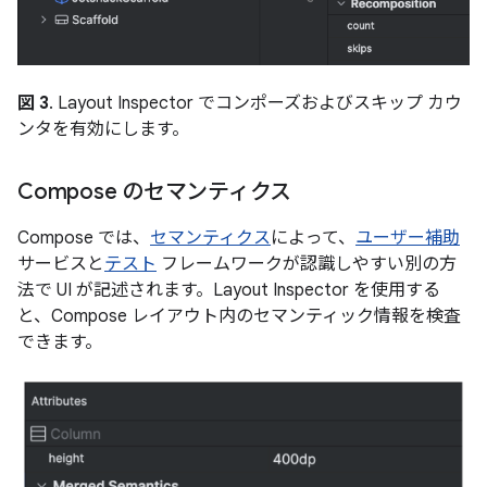
図 3
. Layout Inspector でコンポーズおよびスキップ カウ
ンタを有効にします。
Compose のセマンティクス
Compose では、
セマンティクス
によって、
ユーザー補助
サービスと
テスト
フレームワークが認識しやすい別の方
法で UI が記述されます。Layout Inspector を使用する
と、Compose レイアウト内のセマンティック情報を検査
できます。