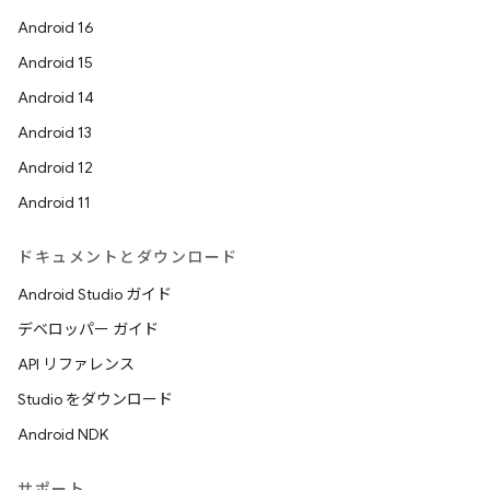
Android 16
Android 15
Android 14
Android 13
Android 12
Android 11
ドキュメントとダウンロード
Android Studio ガイド
デベロッパー ガイド
API リファレンス
Studio をダウンロード
Android NDK
サポート