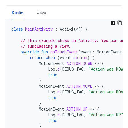
Kotlin
Java
class
MainActivity
:
Activity
()
{
...
// This example shows an Activity. You can use
// subclassing a View.
override
fun
onTouchEvent
(
event
:
MotionEvent
):
return
when
(
event
.
action
)
{
MotionEvent
.
ACTION_DOWN
-
>
{
Log
.
d
(
DEBUG_TAG
,
"Action was DOWN"
true
}
MotionEvent
.
ACTION_MOVE
-
>
{
Log
.
d
(
DEBUG_TAG
,
"Action was MOVE"
true
}
MotionEvent
.
ACTION_UP
-
>
{
Log
.
d
(
DEBUG_TAG
,
"Action was UP"
)
true
}