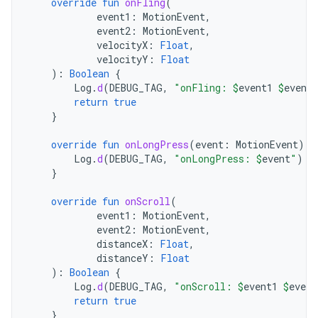
override
fun
onFling
(
event1
:
MotionEvent
,
event2
:
MotionEvent
,
velocityX
:
Float
,
velocityY
:
Float
):
Boolean
{
Log
.
d
(
DEBUG_TAG
,
"onFling: 
$
event1
$
event2
return
true
}
override
fun
onLongPress
(
event
:
MotionEvent
)
{
Log
.
d
(
DEBUG_TAG
,
"onLongPress: 
$
event
"
)
}
override
fun
onScroll
(
event1
:
MotionEvent
,
event2
:
MotionEvent
,
distanceX
:
Float
,
distanceY
:
Float
):
Boolean
{
Log
.
d
(
DEBUG_TAG
,
"onScroll: 
$
event1
$
event
return
true
}