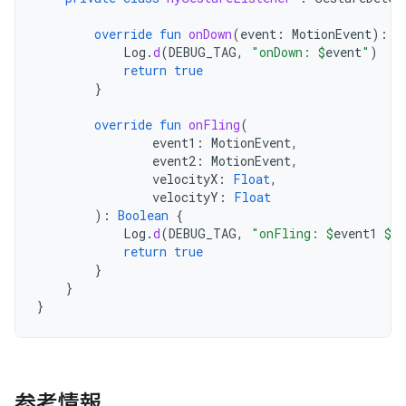
override
fun
onDown
(
event
:
MotionEvent
):
B
Log
.
d
(
DEBUG_TAG
,
"onDown: 
$
event
"
)
return
true
}
override
fun
onFling
(
event1
:
MotionEvent
,
event2
:
MotionEvent
,
velocityX
:
Float
,
velocityY
:
Float
):
Boolean
{
Log
.
d
(
DEBUG_TAG
,
"onFling: 
$
event1
$
ev
return
true
}
}
}
参考情報