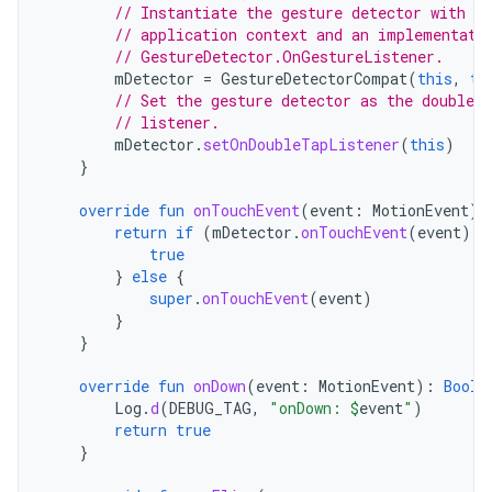
// Instantiate the gesture detector with th
// application context and an implementati
// GestureDetector.OnGestureListener.
mDetector
=
GestureDetectorCompat
(
this
,
th
// Set the gesture detector as the double-t
// listener.
mDetector
.
setOnDoubleTapListener
(
this
)
}
override
fun
onTouchEvent
(
event
:
MotionEvent
):
return
if
(
mDetector
.
onTouchEvent
(
event
))
true
}
else
{
super
.
onTouchEvent
(
event
)
}
}
override
fun
onDown
(
event
:
MotionEvent
):
Boole
Log
.
d
(
DEBUG_TAG
,
"onDown: 
$
event
"
)
return
true
}