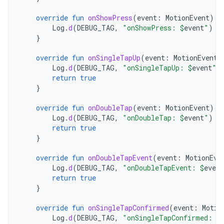
override
fun
onShowPress
(
event
:
MotionEvent
)
{
Log
.
d
(
DEBUG_TAG
,
"onShowPress: 
$
event
"
)
}
override
fun
onSingleTapUp
(
event
:
MotionEvent
)
Log
.
d
(
DEBUG_TAG
,
"onSingleTapUp: 
$
event
"
)
return
true
}
override
fun
onDoubleTap
(
event
:
MotionEvent
):
Log
.
d
(
DEBUG_TAG
,
"onDoubleTap: 
$
event
"
)
return
true
}
override
fun
onDoubleTapEvent
(
event
:
MotionEve
Log
.
d
(
DEBUG_TAG
,
"onDoubleTapEvent: 
$
event
return
true
}
override
fun
onSingleTapConfirmed
(
event
:
Motio
Log
.
d
(
DEBUG_TAG
,
"onSingleTapConfirmed: 
$