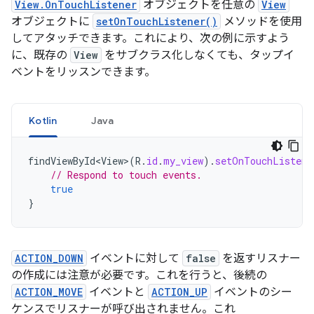
View.OnTouchListener
オブジェクトを任意の
View
オブジェクトに
setOnTouchListener()
メソッドを使用
してアタッチできます。これにより、次の例に示すよう
に、既存の
View
をサブクラス化しなくても、タップイ
ベントをリッスンできます。
Kotlin
Java
findViewById<View>
(
R
.
id
.
my_view
).
setOnTouchListene
// Respond to touch events.
true
}
ACTION_DOWN
イベントに対して
false
を返すリスナー
の作成には注意が必要です。これを行うと、後続の
ACTION_MOVE
イベントと
ACTION_UP
イベントのシー
ケンスでリスナーが呼び出されません。これ