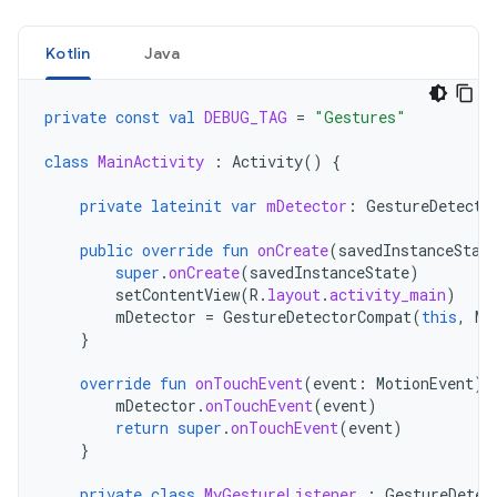
Kotlin
Java
private
const
val
DEBUG_TAG
=
"Gestures"
class
MainActivity
:
Activity
()
{
private
lateinit
var
mDetector
:
GestureDetecto
public
override
fun
onCreate
(
savedInstanceStat
super
.
onCreate
(
savedInstanceState
)
setContentView
(
R
.
layout
.
activity_main
)
mDetector
=
GestureDetectorCompat
(
this
,
My
}
override
fun
onTouchEvent
(
event
:
MotionEvent
):
mDetector
.
onTouchEvent
(
event
)
return
super
.
onTouchEvent
(
event
)
}
private
class
MyGestureListener
:
GestureDetec