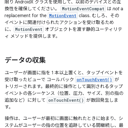
限り AndroidX クラスを使用して、以前のデバイスとの互
換性を確保してください。
MotionEventCompat
は
not
a
replacement for the
MotionEvent
class. むしろ、その
イベントに関連付けられたアクションを受け取るため
に、
MotionEvent
オブジェクトを渡す静的ユーティリテ
ィ メソッドを提供します。
データの収集
ユーザーが画面に指を 1 本以上置くと、タップイベントを
受け取ったビューで コールバック
onTouchEvent()
が
トリガーされます。最終的に操作として識別されるタップ
イベントの各シーケンス（位置、圧力、サイズ、別の指の
追加など）に対して
onTouchEvent()
が数回発生しま
す。
操作は、ユーザーが最初に画面に触れたときに始まり、シ
ステムがユーザーの指の位置を追跡している間継続し、最