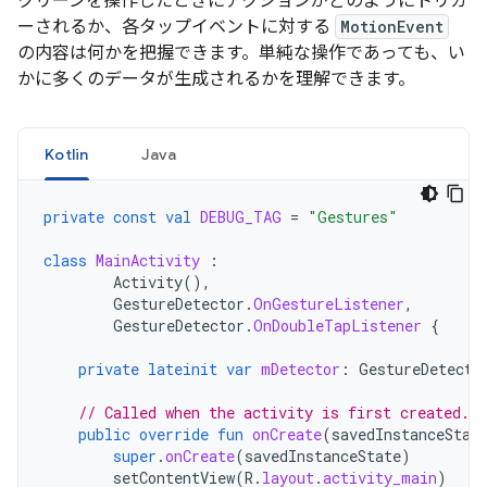
クリーンを操作したときにアクションがどのようにトリガ
ーされるか、各タップイベントに対する
MotionEvent
の内容は何かを把握できます。単純な操作であっても、い
かに多くのデータが生成されるかを理解できます。
Kotlin
Java
private
const
val
DEBUG_TAG
=
"Gestures"
class
MainActivity
:
Activity
(),
GestureDetector
.
OnGestureListener
,
GestureDetector
.
OnDoubleTapListener
{
private
lateinit
var
mDetector
:
GestureDetecto
// Called when the activity is first created.
public
override
fun
onCreate
(
savedInstanceStat
super
.
onCreate
(
savedInstanceState
)
setContentView
(
R
.
layout
.
activity_main
)