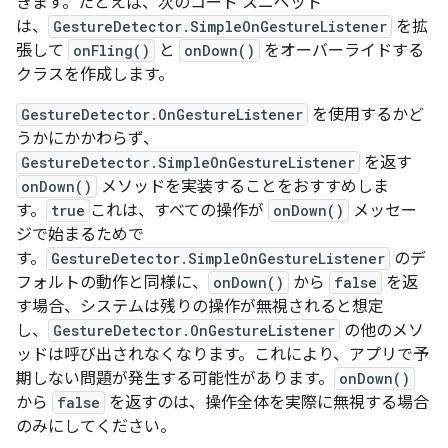
きます。たとえば、次のコード スニペット
は、
GestureDetector.SimpleOnGestureListener
を拡
張して
onFling()
と
onDown()
をオーバーライドする
クラスを作成します。
GestureDetector.OnGestureListener
を使用するかど
うかにかかわらず、
GestureDetector.SimpleOnGestureListener
を返す
onDown()
メソッドを実装することをおすすめしま
す。
true
これは、すべての操作が
onDown()
メッセー
ジで始まるためで
す。
GestureDetector.SimpleOnGestureListener
のデ
フォルトの動作と同様に、
onDown()
から
false
を返
す場合、システムは残りの操作が無視されると想定
し、
GestureDetector.OnGestureListener
の他のメソ
ッドは呼び出されなくなります。これにより、アプリで予
期しない問題が発生する可能性があります。
onDown()
から
false
を返すのは、操作全体を実際に無視する場合
のみにしてください。