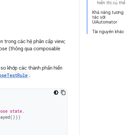
hiển thị cụ thể
Khả năng tương
tác với
UiAutomator
Tài nguyên khác
n trong các hệ phân cấp view;
pose (thông qua composable
 so khớp các thành phần hiển
oseTestRule
.
pose state.
layed
()))