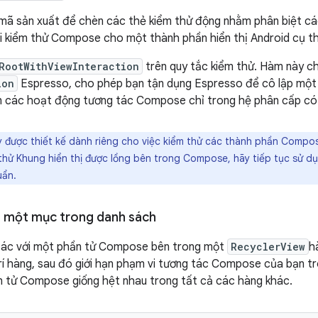
 mã sản xuất để chèn các thẻ kiểm thử động nhằm phân biệt cá
i kiểm thử Compose cho một thành phần hiển thị Android cụ t
RootWithViewInteraction
trên quy tắc kiểm thử. Hàm này c
ion
Espresso, cho phép bạn tận dụng Espresso để cô lập một 
ện các hoạt động tương tác Compose chỉ trong hệ phân cấp có
y được thiết kế dành riêng cho việc kiểm thử các thành phần Compo
m thử Khung hiển thị được lồng bên trong Compose, hãy tiếp tục sử 
uẩn.
i một mục trong danh sách
tác với một phần tử Compose bên trong một
RecyclerView
h
trí hàng, sau đó giới hạn phạm vi tương tác Compose của bạn t
n tử Compose giống hệt nhau trong tất cả các hàng khác.