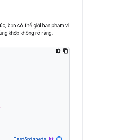
c, bạn có thể giới hạn phạm vi
ùng khớp không rõ ràng.
e
TestSnippets
.
kt