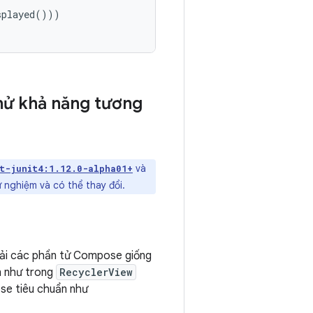
splayed
()))
thử khả năng tương
và
t-junit4:1.12.0-alpha01+
ử nghiệm và có thể thay đổi.
hải các phần tử Compose giống
n như trong
RecyclerView
se tiêu chuẩn như