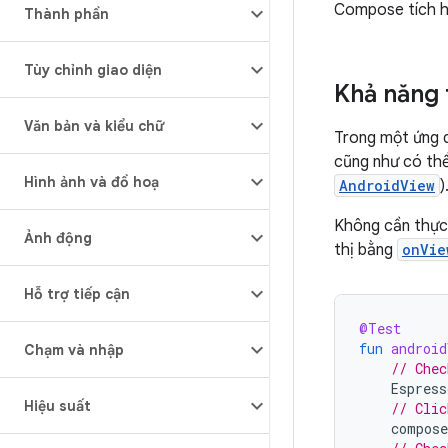
Compose tích hợ
Thành phần
Tùy chỉnh giao diện
Khả năng 
Văn bản và kiểu chữ
Trong một ứng 
cũng như có th
Hình ảnh và đồ hoạ
AndroidView
)
Không cần thực 
Ảnh động
thị bằng
onVie
Hỗ trợ tiếp cận
@Test
fun
android
Chạm và nhập
// Chec
Espress
Hiệu suất
// Clic
compose