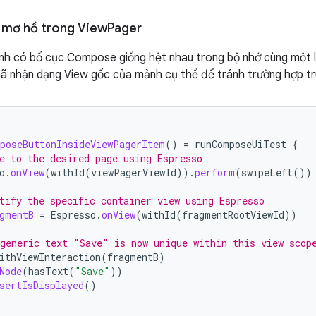
ự mơ hồ trong View
Pager
nh có bố cục Compose giống hệt nhau trong bộ nhớ cùng một lú
ã nhận dạng View gốc của mảnh cụ thể để tránh trường hợp tr
poseButtonInsideViewPagerItem
()
=
runComposeUiTest
{
e to the desired page using Espresso
o
.
onView
(
withId
(
viewPagerViewId
)).
perform
(
swipeLeft
())
tify the specific container view using Espresso
gmentB
=
Espresso
.
onView
(
withId
(
fragmentRootViewId
))
generic text "Save" is now unique within this view scop
ithViewInteraction
(
fragmentB
)
Node
(
hasText
(
"Save"
))
sertIsDisplayed
()