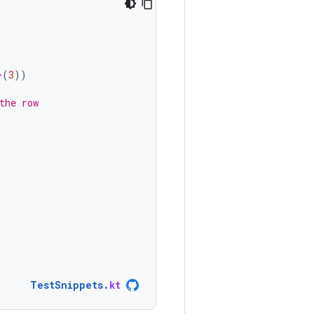
>
(
3
))
the row
TestSnippets
.
kt