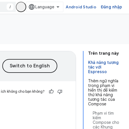
/
Android Studio
Đăng nhập
Trên trang này
Khả năng tương
tác với
Espresso
Thêm ngữ nghĩa
trong phạm vi
hiển thị để kiểm
 ích không cho bạn không?
thử khả năng
tương tác của
Compose
Phạm vi tìm
kiếm
Compose cho
các Khung