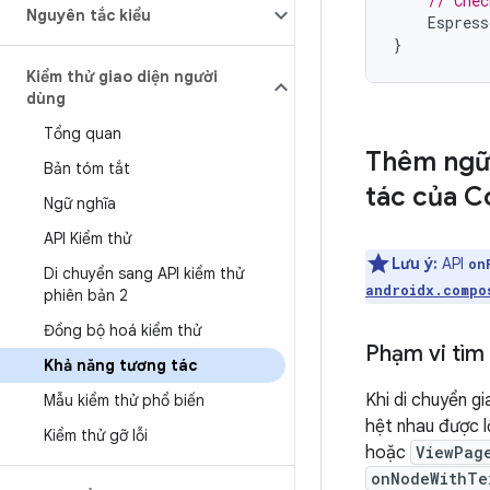
// Chec
Nguyên tắc kiểu
Espress
}
Kiểm thử giao diện người
dùng
Tổng quan
Thêm ngữ 
Bản tóm tắt
tác của 
Ngữ nghĩa
API Kiểm thử
Lưu ý:
API
on
Di chuyển sang API kiểm thử
androidx.compo
phiên bản 2
Đồng bộ hoá kiểm thử
Phạm vi tìm
Khả năng tương tác
Khi di chuyển g
Mẫu kiểm thử phổ biến
hệt nhau được l
Kiểm thử gỡ lỗi
hoặc
ViewPag
onNodeWithTe