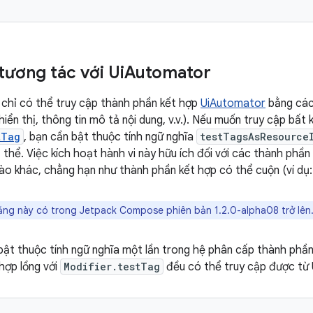
tương tác với Ui
Automator
chỉ có thể truy cập thành phần kết hợp
UiAutomator
bằng các 
hiển thị, thông tin mô tả nội dung, v.v.). Nếu muốn truy cập bấ
tTag
, bạn cần bật thuộc tính ngữ nghĩa
testTagsAsResource
 thể. Việc kích hoạt hành vi này hữu ích đối với các thành phần
ào khác, chẳng hạn như thành phần kết hợp có thể cuộn (ví dụ
ăng này có trong Jetpack Compose phiên bản 1.2.0-alpha08 trở lên
bật thuộc tính ngữ nghĩa một lần trong hệ phân cấp thành phầ
hợp lồng với
Modifier.testTag
đều có thể truy cập được từ