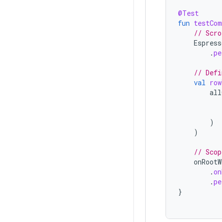
@Test
fun
testCom
// Scro
Espress
.
pe
// Defi
val
row
all
)
)
// Scop
onRootW
.
on
.
pe
}