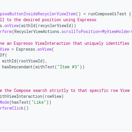
poseButtonInsideRecyclerViewItem
()
=
runComposeUiTest
{
ll to the desired position using Espresso
o
.
onView
(
withId
(
recyclerViewId
))
rform
(
RecyclerViewActions
.
scrollToPosition<MyViewHolder
ne an Espresso ViewInteraction that uniquely identifies 
View
=
Espresso
.
onView
(
Of
(
withId
(
rootViewId
),
hasDescendant
(
withText
(
"Item #3"
))
e the Compose search strictly to that specific row View
ithViewInteraction
(
rowView
)
Node
(
hasText
(
"Like"
))
rformClick
()