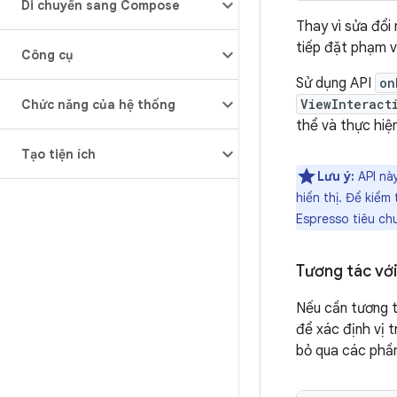
Di chuyển sang Compose
Thay vì sửa đổi
tiếp đặt phạm v
Công cụ
Sử dụng API
on
ViewInteract
Chức năng của hệ thống
thể và thực hi
Tạo tiện ích
Lưu ý:
API nà
hiển thị. Để kiể
Espresso tiêu ch
Tương tác vớ
Nếu cần tương 
để xác định vị 
bỏ qua các phầ