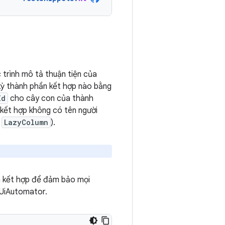
trình mô tả thuận tiện của
t kỳ thành phần kết hợp nào bằng
Id
cho cây con của thành
 kết hợp không có tên người
:
LazyColumn
).
.
n kết hợp để đảm bảo mọi
 UiAutomator.