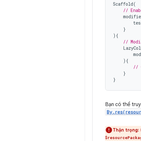
Scaffold
(
// Enab
modifie
tes
}
){
// Modi
LazyCo
mod
){
// 
}
}
Bạn có thể truy
By.res(resou
Thận trọng:
$resourcePacka