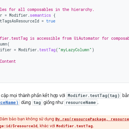
les for all composables in the hierarchy.
r
=
Modifier
.
semantics
{
tTagsAsResourceId
=
true
fier.testTag is accessible from UiAutomator for composa
lumn
(
ifier
=
Modifier
.
testTag
(
"myLazyColumn"
)
Content
 cập mọi thành phần kết hợp với
Modifier.testTag(tag)
bằn
rceName)
dùng
tag
giống như
resourceName
.
Đảm bảo bạn không sử dụng
By.res(resourcePackage, resource
, khác với
.
ge:id/$resourceId
Modifier.testTag