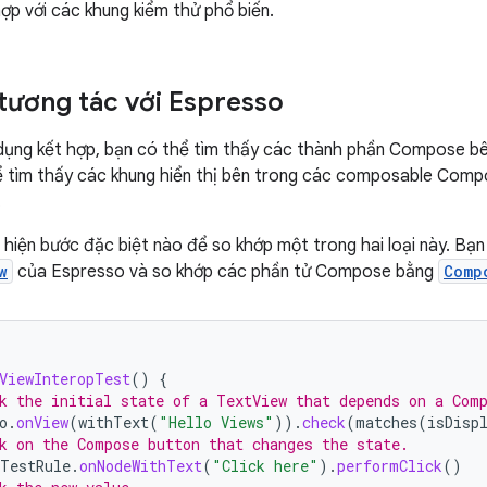
p với các khung kiểm thử phổ biến.
tương tác với Espresso
dụng kết hợp, bạn có thể tìm thấy các thành phần Compose bê
ể tìm thấy các khung hiển thị bên trong các composable Com
.
hiện bước đặc biệt nào để so khớp một trong hai loại này. Bạn
w
của Espresso và so khớp các phần tử Compose bằng
Comp
ViewInteropTest
()
{
k the initial state of a TextView that depends on a Com
o
.
onView
(
withText
(
"Hello Views"
)).
check
(
matches
(
isDisp
k on the Compose button that changes the state.
TestRule
.
onNodeWithText
(
"Click here"
).
performClick
()