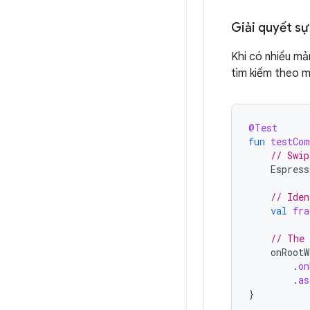
Giải quyết s
Khi có nhiều mả
tìm kiếm theo m
@Test
fun
testCom
// Swip
Espress
// Iden
val
fra
// The 
onRootW
.
on
.
as
}