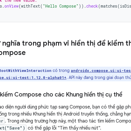
k the new value.
o
.
onView
(
withText
(
"Hello Compose"
)).
check
(
matches
(
isDi
nghĩa trong phạm vi hiển thị để kiểm 
Compose
có trong
RootWithViewInteraction
androidx.compose.ui:ui-tes
. API này đang trong giai đoạn th
se.ui:ui-test:1.12.0-alpha01+
 kiếm Compose cho các Khung hiển thị cụ thể
iao diện người dùng phức tạp sang Compose, bạn có thể gặp p
ồng trong nhiều Khung hiển thị Android truyền thống, chẳng hạ
er
. Trong những trường hợp này, một thao tác tìm kiếm Compo
xt("Save")
có thể gặp lỗi "Tìm thấy nhiều nút".