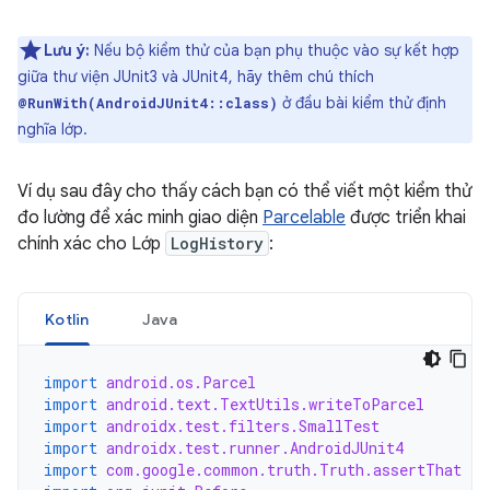
Lưu ý:
Nếu bộ kiểm thử của bạn phụ thuộc vào sự kết hợp
giữa thư viện JUnit3 và JUnit4, hãy thêm chú thích
ở đầu bài kiểm thử định
@RunWith(AndroidJUnit4::class)
nghĩa lớp.
Ví dụ sau đây cho thấy cách bạn có thể viết một kiểm thử
đo lường để xác minh giao diện
Parcelable
được triển khai
chính xác cho Lớp
LogHistory
:
Kotlin
Java
import
android.os.Parcel
import
android.text.TextUtils.writeToParcel
import
androidx.test.filters.SmallTest
import
androidx.test.runner.AndroidJUnit4
import
com.google.common.truth.Truth.assertThat