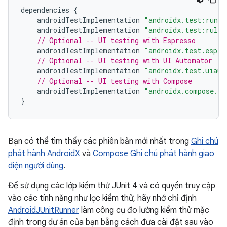
dependencies
{
androidTestImplementation
"androidx.test:runne
androidTestImplementation
"androidx.test:rules
// Optional -- UI testing with Espresso
androidTestImplementation
"androidx.test.espre
// Optional -- UI testing with UI Automator
androidTestImplementation
"androidx.test.uiaut
// Optional -- UI testing with Compose
androidTestImplementation
"androidx.compose.ui
}
Bạn có thể tìm thấy các phiên bản mới nhất trong
Ghi chú
phát hành AndroidX
và
Compose Ghi chú phát hành giao
diện người dùng
.
Để sử dụng các lớp kiểm thử JUnit 4 và có quyền truy cập
vào các tính năng như lọc kiểm thử, hãy nhớ chỉ định
AndroidJUnitRunner
làm công cụ đo lường kiểm thử mặc
định trong dự án của bạn bằng cách đưa cài đặt sau vào