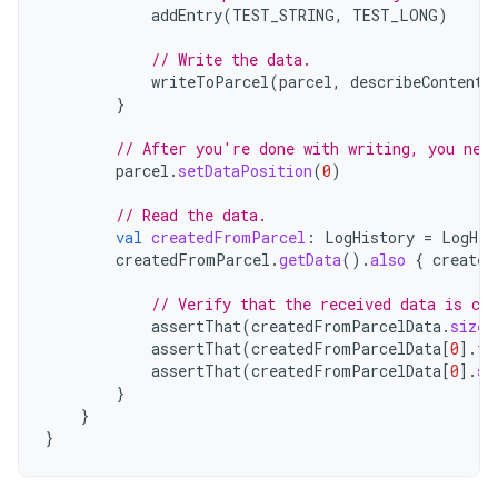
addEntry
(
TEST_STRING
,
TEST_LONG
)
// Write the data.
writeToParcel
(
parcel
,
describeContents
}
// After you're done with writing, you nee
parcel
.
setDataPosition
(
0
)
// Read the data.
val
createdFromParcel
:
LogHistory
=
LogHis
createdFromParcel
.
getData
().
also
{
created
// Verify that the received data is cor
assertThat
(
createdFromParcelData
.
size
)
assertThat
(
createdFromParcelData
[
0
]
.
fi
assertThat
(
createdFromParcelData
[
0
]
.
se
}
}
}