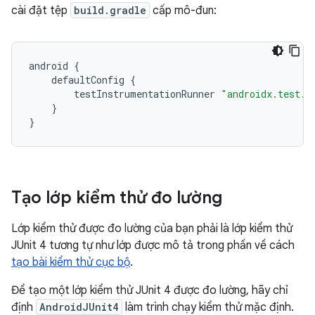
cài đặt tệp
build.gradle
cấp mô-đun:
android
{
defaultConfig
{
testInstrumentationRunner
"androidx.test.r
}
}
Tạo lớp kiểm thử đo lường
Lớp kiểm thử được đo lường của bạn phải là lớp kiểm thử
JUnit 4 tương tự như lớp được mô tả trong phần về cách
tạo bài kiểm thử cục bộ
.
Để tạo một lớp kiểm thử JUnit 4 được đo lường, hãy chỉ
định
AndroidJUnit4
làm trình chạy kiểm thử mặc định.