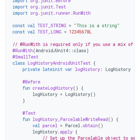
import
org.junit.Before
import
org.junit.Test
import
org.junit.runner.RunWith
const
val
TEST_STRING
=
"This is a string"
const
val
TEST_LONG
=
12345678L
// @RunWith is required only if you use a mix of J
@RunWith
(
AndroidJUnit4
::
class
)
@SmallTest
class
LogHistoryAndroidUnitTest
{
private
lateinit
var
logHistory
:
LogHistory
@Before
fun
createLogHistory
()
{
logHistory
=
LogHistory
()
}
@Test
fun
logHistory_ParcelableWriteRead
()
{
val
parcel
=
Parcel
.
obtain
()
logHistory
.
apply
{
// Set up the Parcelable object to sen