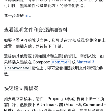
可用性、無障礙性和國際化方面的最佳化改進。
進一步瞭解
lint
。
查看說明文件和資源詳細資料
如要查看 API 的說明文件，您可以在方法/成員/類別名稱上
放置一個插入點，然後按下
F1
鍵。
還提供其他資源 (例如圖片和主題) 的資訊。舉例來說，如
果將插入點放在 Compose
Modifier
或
Material 3
ColorScheme
屬性上，即可查看相關說明文件和預設參
數。
快速建立新檔案
如要建立新檔案，請在「Project」(專案) 視窗中按一下所
需目錄，然後按下
Alt + Insert 鍵
(Mac 上為
Command +
N 鍵
)。Android Studio 會顯示一個小視窗，其中列出根據