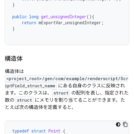
}
public
long
get_unsignedInteger
(){
return
mExportVar_unsignedInteger
;
}
構造体
構造体は
<project_root>/gen/com/example/renderscript/Scr
iptField_struct_name
にある自身のクラスに反映され
ます。このクラスは、
struct
の配列を表し、指定された
数の
struct
にメモリを割り当てることができます。た
とえば次の構造体を定義すると、
typedef
struct
Point
{