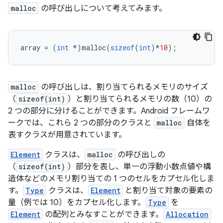
malloc
の呼び出しについて考えてみます。
array
=
(
int
*
)
malloc
(
sizeof
(
int
)
*
10
);
malloc
の呼び出しは、割り当てられるメモリのサイズ
（
sizeof(int)
）と割り当てられるメモリの数（10）の
2 つの部分に分けることができます。Android フレームワ
ークでは、これら 2 つの部分のクラスと
malloc
自体を
表すクラスが用意されています。
Element
クラスは、
malloc
の呼び出しの
（
sizeof(int)
）部分を表し、単一の浮動小数点値や構
造体などのメモリ割り当ての 1 つのセルをカプセル化しま
す。
Type
クラスは、
Element
と割り当て対象の要素の
量（例では 10）をカプセル化します。
Type
を
Element
の配列とみなすことができます。
Allocation