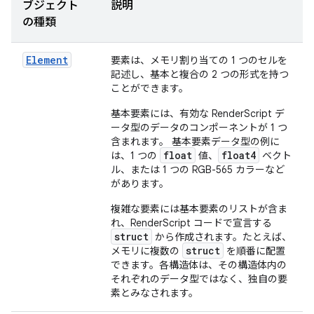
ブジェクト
説明
の種類
Element
要素は、メモリ割り当ての 1 つのセルを
記述し、基本と複合の 2 つの形式を持つ
ことができます。
基本要素には、有効な RenderScript デ
ータ型のデータのコンポーネントが 1 つ
含まれます。 基本要素データ型の例に
float
float4
は、1 つの
値、
ベクト
ル、または 1 つの RGB-565 カラーなど
があります。
複雑な要素には基本要素のリストが含ま
れ、RenderScript コードで宣言する
struct
から作成されます。たとえば、
struct
メモリに複数の
を順番に配置
できます。各構造体は、その構造体内の
それぞれのデータ型ではなく、独自の要
素とみなされます。