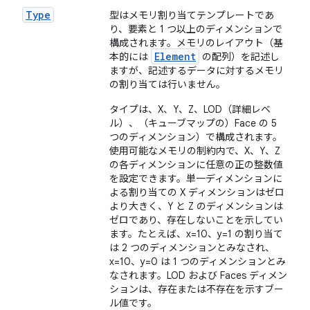
Type
型はメモリ割り当てテンプレートであ
り、要素と 1 つ以上のディメンションで
構成されます。メモリのレイアウト（基
Element
本的には
の配列）を記述し
ますが、記述するデータに対するメモリ
の割り当ては行いません。
タイプは、X、Y、Z、LOD（詳細レベ
ル）、（キューブマップの）Face の 5
つのディメンション）で構成されます。
使用可能なメモリの制約内で、X、Y、Z
の各ディメンションに任意の正の整数値
を設定できます。単一ディメンションに
よる割り当ての X ディメンションはゼロ
より大きく、Y と Z のディメンションは
ゼロであり、存在しないことを示してい
ます。たとえば、x=10、y=1 の割り当て
は 2 つのディメンションとみなされ、
x=10、y=0 は 1 つのディメンションとみ
なされます。LOD および Faces ディメン
ションは、存在または不存在を示すブー
ル値です。