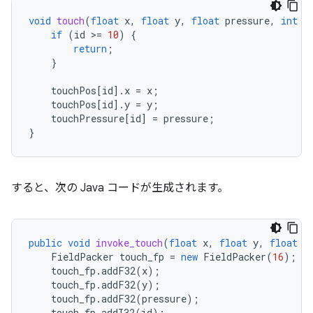
void
touch
(
float
x
,
float
y
,
float
pressure
,
int
i
if
(
id
>=
10
)
{
return
;
}
touchPos
[
id
].
x
=
x
;
touchPos
[
id
].
y
=
y
;
touchPressure
[
id
]
=
pressure
;
}
すると、次の Java コードが生成されます。
public
void
invoke_touch
(
float
x
,
float
y
,
float
p
FieldPacker
touch_fp
=
new
FieldPacker
(
16
);
touch_fp
.
addF32
(
x
);
touch_fp
.
addF32
(
y
);
touch_fp
.
addF32
(
pressure
);
touch_fp
.
addI32
(
id
);