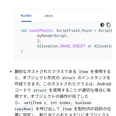
Kotlin
Java
val
touchPoints
:
ScriptField_Point
=
ScriptFi
myRenderScript
,
2
,
Allocation
.
USAGE_SCRIPT
or
Allocation
)
静的なネストされたクラスである
Item
を使用する
と、オブジェクト形式の
struct
のインスタンスを
作成できます。このネストされたクラスは、Android
コードで
struct
を使用することが適切な場合に有
用です。オブジェクトの操作が完了した
ら、
set(Item i, int index, boolean
copyNow)
を呼び出して
Item
を配列内の目的の位
置に設定し、割り当てられたメモリにオブジェクト