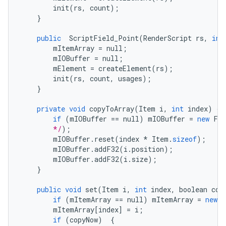
init
(
rs
,
count
);
}
public
ScriptField_Point
(
RenderScript
rs
,
int
mItemArray
=
null
;
mIOBuffer
=
null
;
mElement
=
createElement
(
rs
);
init
(
rs
,
count
,
usages
);
}
private
void
copyToArray
(
Item
i
,
int
index
)
{
if
(
mIOBuffer
==
null
)
mIOBuffer
=
new
Fie
        */
);
mIOBuffer
.
reset
(
index
*
Item
.
sizeof
);
mIOBuffer
.
addF32
(
i
.
position
);
mIOBuffer
.
addF32
(
i
.
size
);
}
public
void
set
(
Item
i
,
int
index
,
boolean
cop
if
(
mItemArray
==
null
)
mItemArray
=
new
I
mItemArray
[
index
]
=
i
;
if
(
copyNow
)
{