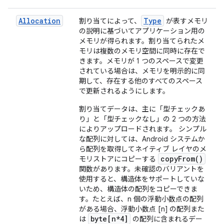
Allocation
Type
割り当てによって、
が表すメモリ
の説明に基づいてアプリケーション用の
メモリが得られます。割り当てられたメ
モリは複数のメモリ空間に同時に存在で
きます。メモリが 1 つのスペースで変更
されている場合は、メモリを明示的に同
期して、存在する他のすべてのスペース
で更新されるようにします。
割り当てデータは、主に「型チェックあ
り」と「型チェックなし」の 2 つの方法
によりアップロードされます。 シンプル
な配列に対しては、Android システムか
ら配列を取得してネイティブ レイヤのメ
copyFrom()
モリストアにコピーする
関数があります。未確認のバリアントを
使用すると、構造体をサポートしていな
いため、構造体の配列をコピーできま
す。たとえば、n 個の浮動小数点の配列
がある場合、浮動小数点 [n] の配列また
byte[n*4]
は
の配列に含まれるデー