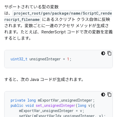
サポートされている型の変数
は、
project_root/gen/package/name/ScriptC_rende
rscript_filename
にあるスクリプト クラス自体に反映
されます。変数ごとに一連のアクセサ メソッドが生成さ
れます。たとえば、RenderScript コードで次の変数を定義
するとします。
uint32_t
unsignedInteger
=
1
;
すると、次の Java コードが生成されます。
private
long
mExportVar_unsignedInteger
;
public
void
set_unsignedInteger
(
long
v
){
mExportVar_unsignedInteger
=
v
;
setVar
(
mExportVarIdx_unsignedInteger
,
v
);