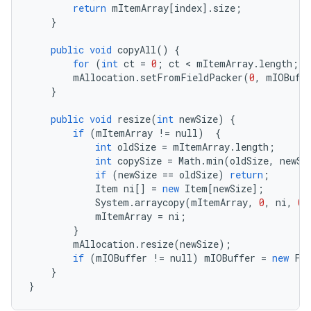
return
mItemArray
[
index
].
size
;
}
public
void
copyAll
()
{
for
(
int
ct
=
0
;
ct
 < 
mItemArray
.
length
;
c
mAllocation
.
setFromFieldPacker
(
0
,
mIOBuff
}
public
void
resize
(
int
newSize
)
{
if
(
mItemArray
!=
null
)
{
int
oldSize
=
mItemArray
.
length
;
int
copySize
=
Math
.
min
(
oldSize
,
newSi
if
(
newSize
==
oldSize
)
return
;
Item
ni
[]
=
new
Item
[
newSize
];
System
.
arraycopy
(
mItemArray
,
0
,
ni
,
0
,
mItemArray
=
ni
;
}
mAllocation
.
resize
(
newSize
);
if
(
mIOBuffer
!=
null
)
mIOBuffer
=
new
Fi
}
}