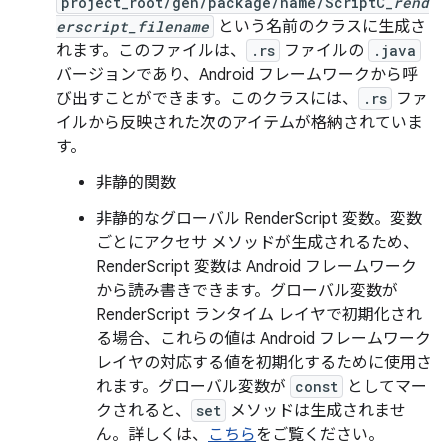
project_root/gen/package/name/ScriptC_
rend
erscript_filename
という名前のクラスに生成さ
れます。このファイルは、
.rs
ファイルの
.java
バージョンであり、Android フレームワークから呼
び出すことができます。このクラスには、
.rs
ファ
イルから反映された次のアイテムが格納されていま
す。
非静的関数
非静的なグローバル RenderScript 変数。変数
ごとにアクセサ メソッドが生成されるため、
RenderScript 変数は Android フレームワーク
から読み書きできます。グローバル変数が
RenderScript ランタイム レイヤで初期化され
る場合、これらの値は Android フレームワーク
レイヤの対応する値を初期化するために使用さ
れます。グローバル変数が
const
としてマー
クされると、
set
メソッドは生成されませ
ん。詳しくは、
こちら
をご覧ください。