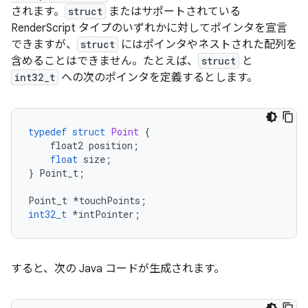
されます。
struct
またはサポートされている
RenderScript タイプのいずれかに対してポインタを宣言
できますが、
struct
にはポインタやネストされた配列を
含めることはできません。たとえば、
struct
と
int32_t
への次のポインタを定義するとします。
typedef
struct
Point
{
float2
position
;
float
size
;
}
Point_t
;
Point_t
*
touchPoints
;
int32_t
*
intPointer
;
すると、次の Java コードが生成されます。