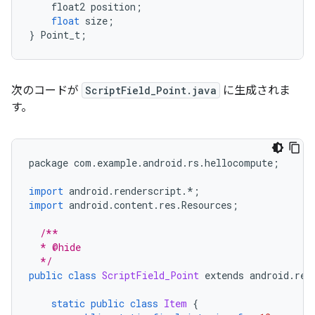
float2
position
;
float
size
;
}
Point_t
;
次のコードが
ScriptField_Point.java
に生成されま
す。
package
com
.
example
.
android
.
rs
.
hellocompute
;
import
android
.
renderscript
.
*
;
import
android
.
content
.
res
.
Resources
;
/**
  * @hide
  */
public
class
ScriptField_Point
extends
android
.
ren
static
public
class
Item
{