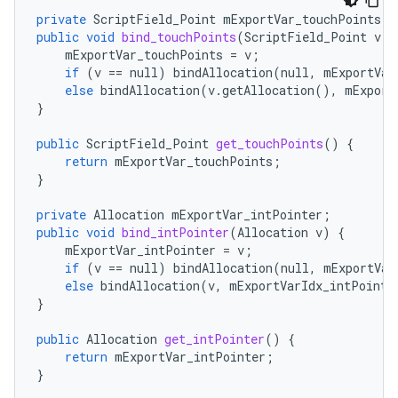
private
ScriptField_Point
mExportVar_touchPoints
;
public
void
bind_touchPoints
(
ScriptField_Point
v
)
mExportVar_touchPoints
=
v
;
if
(
v
==
null
)
bindAllocation
(
null
,
mExportVar
else
bindAllocation
(
v
.
getAllocation
(),
mExport
}
public
ScriptField_Point
get_touchPoints
()
{
return
mExportVar_touchPoints
;
}
private
Allocation
mExportVar_intPointer
;
public
void
bind_intPointer
(
Allocation
v
)
{
mExportVar_intPointer
=
v
;
if
(
v
==
null
)
bindAllocation
(
null
,
mExportVar
else
bindAllocation
(
v
,
mExportVarIdx_intPointe
}
public
Allocation
get_intPointer
()
{
return
mExportVar_intPointer
;
}