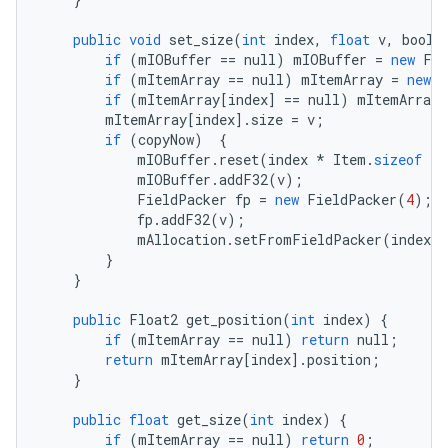
public
void
set_size
(
int
index
,
float
v
,
boole
if
(
mIOBuffer
==
null
)
mIOBuffer
=
new
Fie
if
(
mItemArray
==
null
)
mItemArray
=
new
I
if
(
mItemArray
[
index
]
==
null
)
mItemArray
[
mItemArray
[
index
].
size
=
v
;
if
(
copyNow
)
{
mIOBuffer
.
reset
(
index
*
Item
.
sizeof
+
mIOBuffer
.
addF32
(
v
);
FieldPacker
fp
=
new
FieldPacker
(
4
);
fp
.
addF32
(
v
);
mAllocation
.
setFromFieldPacker
(
index
,
}
}
public
Float2
get_position
(
int
index
)
{
if
(
mItemArray
==
null
)
return
null
;
return
mItemArray
[
index
].
position
;
}
public
float
get_size
(
int
index
)
{
if
(
mItemArray
==
null
)
return
0
;