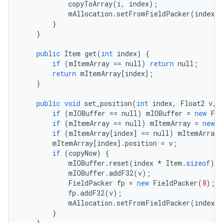
copyToArray
(
i
,
index
);
mAllocation
.
setFromFieldPacker
(
index
,
}
}
public
Item
get
(
int
index
)
{
if
(
mItemArray
==
null
)
return
null
;
return
mItemArray
[
index
];
}
public
void
set_position
(
int
index
,
Float2
v
,
if
(
mIOBuffer
==
null
)
mIOBuffer
=
new
Fie
if
(
mItemArray
==
null
)
mItemArray
=
new
I
if
(
mItemArray
[
index
]
==
null
)
mItemArray
[
mItemArray
[
index
].
position
=
v
;
if
(
copyNow
)
{
mIOBuffer
.
reset
(
index
*
Item
.
sizeof
);
mIOBuffer
.
addF32
(
v
);
FieldPacker
fp
=
new
FieldPacker
(
8
);
fp
.
addF32
(
v
);
mAllocation
.
setFromFieldPacker
(
index
,
}
}