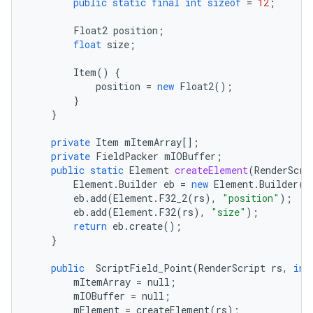
public
static
final
int
sizeof
=
12
;
Float2
position
;
float
size
;
Item
()
{
position
=
new
Float2
();
}
}
private
Item
mItemArray
[];
private
FieldPacker
mIOBuffer
;
public
static
Element
createElement
(
RenderScri
Element
.
Builder
eb
=
new
Element
.
Builder
(
r
eb
.
add
(
Element
.
F32_2
(
rs
),
"position"
);
eb
.
add
(
Element
.
F32
(
rs
),
"size"
);
return
eb
.
create
();
}
public
ScriptField_Point
(
RenderScript
rs
,
int
mItemArray
=
null
;
mIOBuffer
=
null
;
mElement
=
createElement
(
rs
);