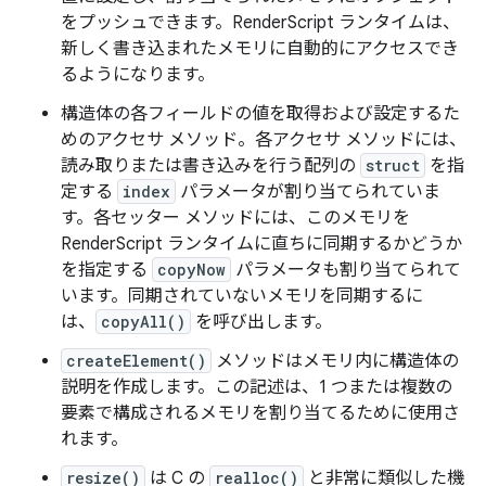
をプッシュできます。RenderScript ランタイムは、
新しく書き込まれたメモリに自動的にアクセスでき
るようになります。
構造体の各フィールドの値を取得および設定するた
めのアクセサ メソッド。各アクセサ メソッドには、
読み取りまたは書き込みを行う配列の
struct
を指
定する
index
パラメータが割り当てられていま
す。各セッター メソッドには、このメモリを
RenderScript ランタイムに直ちに同期するかどうか
を指定する
copyNow
パラメータも割り当てられて
います。同期されていないメモリを同期するに
は、
copyAll()
を呼び出します。
createElement()
メソッドはメモリ内に構造体の
説明を作成します。この記述は、1 つまたは複数の
要素で構成されるメモリを割り当てるために使用さ
れます。
resize()
は C の
realloc()
と非常に類似した機