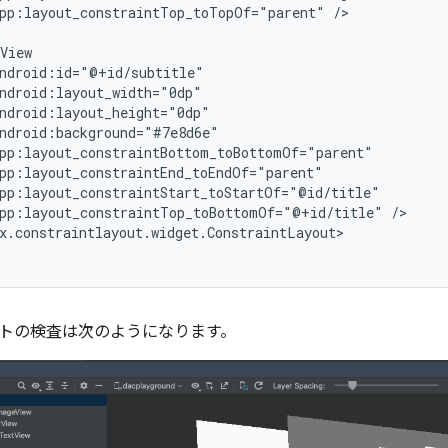
pp:layout_constraintTop_toTopOf="parent"
/>

pp:layout_constraintTop_toBottomOf="@+id/title"
トの検査は次のようになります。