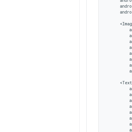
andro
a
a