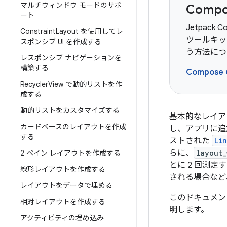
マルチウィンドウ モードのサポ
Comp
ート
Jetpack 
Constraint
Layout を使用してレ
ツールキッ
スポンシブ UI を作成する
う方法につ
レスポンシブ ナビゲーションを
構築する
Compose の
Recycler
View で動的リストを作
成する
動的リストをカスタマイズする
基本的なレイア
カードベースのレイアウトを作成
し、アプリに追
する
ストされた
Li
らに、
layout_
2 ペイン レイアウトを作成する
とに 2 回測
線形レイアウトを作成する
される場合など
レイアウトをデータで埋める
このドキュメ
相対レイアウトを作成する
明します。
アクティビティの埋め込み