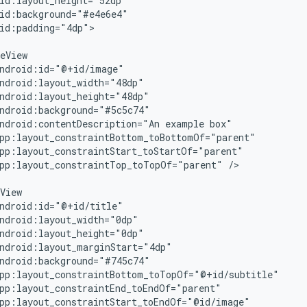
id:padding="4dp">

ndroid:contentDescription="An
example
pp:layout_constraintTop_toTopOf="parent"
/>
