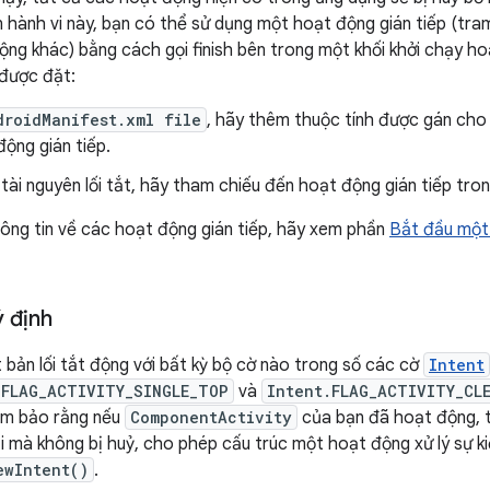
hành vi này, bạn có thể sử dụng một hoạt động gián tiếp (tra
ng khác) bằng cách gọi finish bên trong một khối khởi chạy h
được đặt:
droidManifest.xml file
, hãy thêm thuộc tính được gán ch
ộng gián tiếp.
tài nguyên lối tắt, hãy tham chiếu đến hoạt động gián tiếp trong
ông tin về các hoạt động gián tiếp, hãy xem phần
Bắt đầu một
ý định
 bản lối tắt động với bất kỳ bộ cờ nào trong số các cờ
Intent
.FLAG_ACTIVITY_SINGLE_TOP
và
Intent.FLAG_ACTIVITY_CL
ảm bảo rằng nếu
ComponentActivity
của bạn đã hoạt động, t
i mà không bị huỷ, cho phép cấu trúc một hoạt động xử lý sự ki
ewIntent()
.