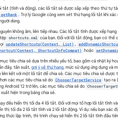
ối tắt (tĩnh và động), các lối tắt sẽ được sắp xếp theo thứ tự 
.getRank
. Trợ lý Google cũng xem xét thứ hạng lối tắt khi xác
người dùng.
nguyên không âm, liên tiếp nhau. Các lối tắt tĩnh được xếp hạng
 tệp
shortcuts.xml
của bạn. Đối với lối tắt động, bạn có thể 
gọi
updateShortcuts(Context, List)
,
addDynamicShortcu
hortcut(Context, ShortcutInfoCompat)
hoặc
setDynami
mục tiêu chia sẻ dựa trên nhiều yếu tố, bao gồm cả nhật ký h
ần đây, tần suất,
gợi ý về thứ hạng
, mức sử dụng ứng dụng và m
 liên kết với một lối tắt để chia sẻ. Các mục tiêu chia sẻ được
 hơn các mục tiêu chia sẻ do
ChooserTargetService
tạo ra 
ng Android 12 trở lên, các mục tiêu chia sẻ do
ChooserTarget
 xuất hiện trong bảng chia sẻ.
ạy đều hiển thị tối đa 4 lối tắt. Đối với mọi tổ hợp lối tắt tĩnh v
n thị tối đa 2 lối tắt tĩnh và 2 lối tắt động. Ví dụ: nếu bạn xác đị
 thức lập trình, thì trình chạy sẽ hiển thị 2 lối tắt tĩnh đầu ti