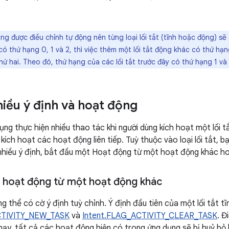
g được điều chỉnh tự động nên từng loại lối tắt (tĩnh hoặc động) sẽ 
có thứ hạng 0, 1 và 2, thì việc thêm một lối tắt động khác có thứ hạng
 thứ hai. Theo đó, thứ hạng của các lối tắt trước đây có thứ hạng 1 và 
hiều ý định và hoạt động
ng thực hiện nhiều thao tác khi người dùng kích hoạt một lối tắ
ích hoạt các hoạt động liên tiếp. Tuỳ thuộc vào loại lối tắt, b
hiều ý định, bắt đầu một Hoạt động từ một hoạt động khác ho
 hoạt động từ một hoạt động khác
ng thể có cờ ý định tuỳ chỉnh. Ý định đầu tiên của một lối tắt tĩ
CTIVITY_NEW_TASK
và
Intent.FLAG_ACTIVITY_CLEAR_TASK
. Đ
ạy, tất cả các hoạt động hiện có trong ứng dụng sẽ bị huỷ bỏ k