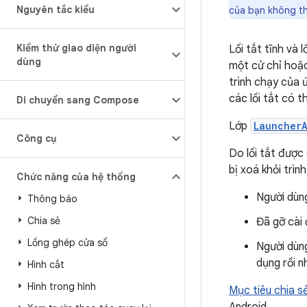
Nguyên tắc kiểu
của bạn không thể
Kiểm thử giao diện người
Lối tắt tĩnh và 
dùng
một cử chỉ hoặc
trình chạy của 
các lối tắt có 
Di chuyển sang Compose
Lớp
Launcher
Công cụ
Do lối tắt được 
bị xoá khỏi trì
Chức năng của hệ thống
Người dùng
Thông báo
Chia sẻ
Đã gỡ cài đ
Lồng ghép cửa sổ
Người dùn
dụng rồi 
Hình cắt
Hình trong hình
Mục tiêu chia s