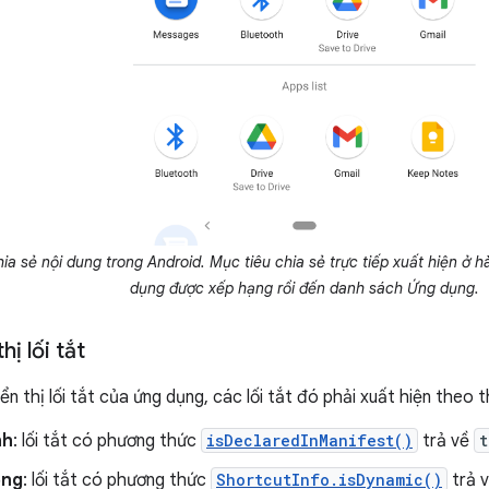
ia sẻ nội dung trong Android. Mục tiêu chia sẻ trực tiếp xuất hiện ở h
dụng được xếp hạng rồi đến danh sách Ứng dụng.
hị lối tắt
iển thị lối tắt của ứng dụng, các lối tắt đó phải xuất hiện theo t
nh
: lối tắt có phương thức
isDeclaredInManifest()
trả về
t
ộng
: lối tắt có phương thức
ShortcutInfo.isDynamic()
trả 