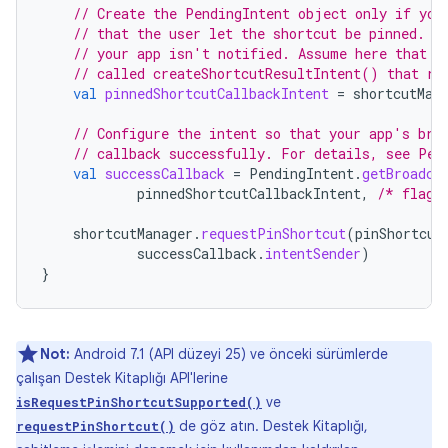
// Create the PendingIntent object only if you
// that the user let the shortcut be pinned. I
// your app isn't notified. Assume here that t
// called createShortcutResultIntent() that re
val
pinnedShortcutCallbackIntent
=
shortcutMan
// Configure the intent so that your app's bro
// callback successfully. For details, see Pen
val
successCallback
=
PendingIntent
.
getBroadca
pinnedShortcutCallbackIntent
,
/* flags
shortcutManager
.
requestPinShortcut
(
pinShortcut
successCallback
.
intentSender
)
}
Not:
Android 7.1 (API düzeyi 25) ve önceki sürümlerde
çalışan Destek Kitaplığı API'lerine
ve
isRequestPinShortcutSupported()
de göz atın. Destek Kitaplığı,
requestPinShortcut()