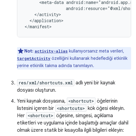
<meta-data
android:resource="@xml/short
</application>

Not:
kullanıyorsanız meta verileri,
activity-alias
özelliğini kullanarak hedeflediği etkinlik
targetActivity
yerine etkinlik takma adında tanımlayın.
res/xml/shortcuts.xml
adlı yeni bir kaynak
dosyası oluşturun.
Yeni kaynak dosyasına,
<shortcut>
öğelerinin
listesini içeren bir
<shortcuts>
kök öğesi ekleyin.
Her
<shortcut>
öğesine, simgesi, açıklama
etiketleri ve uygulama içinde başlattığı amaçlar dahil
olmak üzere statik bir kısayolla ilgili bilgileri ekleyin: