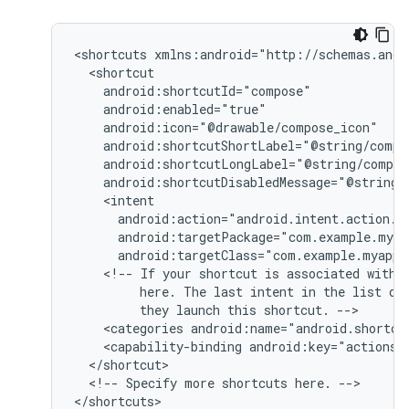
<shortcuts
android:targetClass="com.example.myappl
<!--
If
your
shortcut
is
associated
with
here.
The
last
intent
in
the
list
de
they
launch
this
shortcut.
<categories
android:name="android.shortcu
<capability-binding
android:key="actions.
<!--
Specify
more
shortcuts
here.
-->
