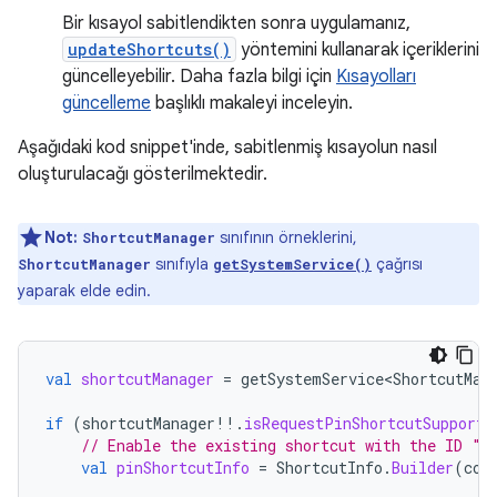
Bir kısayol sabitlendikten sonra uygulamanız,
updateShortcuts()
yöntemini kullanarak içeriklerini
güncelleyebilir. Daha fazla bilgi için
Kısayolları
güncelleme
başlıklı makaleyi inceleyin.
Aşağıdaki kod snippet'inde, sabitlenmiş kısayolun nasıl
oluşturulacağı gösterilmektedir.
Not:
sınıfının örneklerini,
ShortcutManager
sınıfıyla
çağrısı
ShortcutManager
getSystemService()
yaparak elde edin.
val
shortcutManager
=
getSystemService<ShortcutMan
if
(
shortcutManager
!!
.
isRequestPinShortcutSupporte
// Enable the existing shortcut with the ID "m
val
pinShortcutInfo
=
ShortcutInfo
.
Builder
(
con