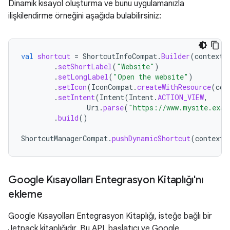
Dinamik kısayol oluşturma ve bunu uygulamanızla
ilişkilendirme örneğini aşağıda bulabilirsiniz:
val
shortcut
=
ShortcutInfoCompat
.
Builder
(
context
,
.
setShortLabel
(
"Website"
)
.
setLongLabel
(
"Open the website"
)
.
setIcon
(
IconCompat
.
createWithResource
(
con
.
setIntent
(
Intent
(
Intent
.
ACTION_VIEW
,
Uri
.
parse
(
"https://www.mysite.exam
.
build
()
ShortcutManagerCompat
.
pushDynamicShortcut
(
context
,
Google Kısayolları Entegrasyon Kitaplığı'nı
ekleme
Google Kısayolları Entegrasyon Kitaplığı, isteğe bağlı bir
Jetpack kitaplığıdır. Bu API, başlatıcı ve Google