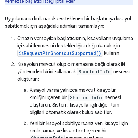
vermezse başlatıcı isteği iptal eder.
Uygulamanızı kullanarak desteklenen bir başlatıcıya kısayol
sabitlemek için aşağıdaki adımları tamamlayın:
Cihazın varsayılan başlatıcısının, kısayolların uygulama
içi sabitlenmesini desteklediğini doğrulamak için
isRequestPinShortcutSupported()
kullanın.
Kısayolun mevcut olup olmamasına bağlı olarak iki
yöntemden birini kullanarak
ShortcutInfo
nesnesi
oluşturun:
Kısayol varsa yalnızca mevcut kısayolun
kimliğini içeren bir
ShortcutInfo
nesnesi
oluşturun. Sistem, kısayolla ilgili diğer tüm
bilgileri otomatik olarak bulup sabitler.
Yeni bir kısayol sabitliyorsanız yeni kısayol için
kimlik, amaç ve kısa etiket içeren bir