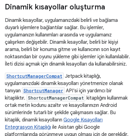
Dinamik kısayollar oluşturma
Dinamik kısayollar, uygulamanızdaki belirli ve bağlama
duyarlı işlemlere bağlantılar sağlar. Bu işlemler,
uygulamanızın kullanımları arasında ve uygulamanız
çalışırken değişebilir. Dinamik kısayollar, belirli bir kişiyi
arama, belirli bir konuma gitme ve kullanıcının son kayıt
noktasından bir oyunu yükleme gibi işlemler için kullanılabilir.
İleti dizisi açmak için dinamik kısayolları da kullanabilirsiniz.
ShortcutManagerCompat
Jetpack kitaplığı,
uygulamanızdaki dinamik kısayolları yönetmenize olanak
tanıyan
ShortcutManager
API'si için yardımcı bir
kitaplıktır.
ShortcutManagerCompat
kitaplığını kullanmak
ortak metin kodunu azaltır ve kısayollarınızın Android
sürümlerinde tutarlı bir şekilde çalışmasını sağlar. Bu
kitaplık, dinamik kısayolların
Google Kısayolları
Entegrasyon Kitaplığı
ile Asistan gibi Google
platformlarında görünmeye uygun olması için de gereklidir.