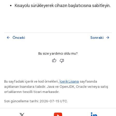
Kısayolu sürükleyerek cihazın başlatıcısına sabitleyin.
Önceki
Sonraki
arrow_back
arrow_forward
Bu size yardımcı oldu mu?
Bu sayfadaki içerik ve kod örnekleri,
İçerik Lisansı
sayfasında
açıklanan lisanslara tabidir. Java ve OpenJDK, Oracle ve/veya satış
ortaklarının tescilli ticari markasıdır.
Son güncelleme tarihi: 2026-07-15 UTC.