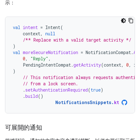
示：
val
intent
=
Intent
(
context
,
null
/** Replace with a valid target activity */
)
val
moreSecureNotification
=
NotificationCompat
.
Ac
0
,
"Reply"
,
PendingIntentCompat
.
getActivity
(
context
,
0
,
in
)
// This notification always requests authentic
// from a lock screen.
.
setAuthenticationRequired
(
true
)
.
build
()
NotificationsSnippets
.
kt
可展開的通知