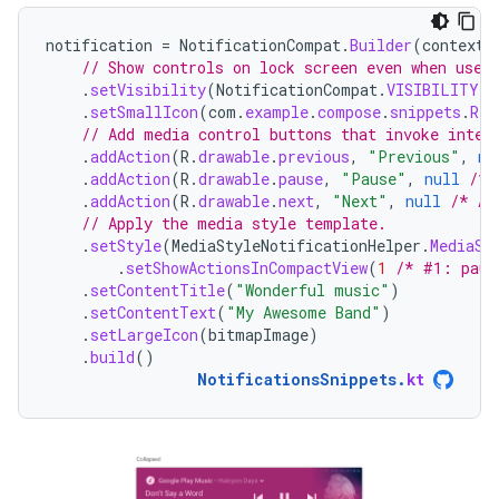
notification
=
NotificationCompat
.
Builder
(
context
,
// Show controls on lock screen even when user
.
setVisibility
(
NotificationCompat
.
VISIBILITY_P
.
setSmallIcon
(
com
.
example
.
compose
.
snippets
.
R
.
d
// Add media control buttons that invoke inten
.
addAction
(
R
.
drawable
.
previous
,
"Previous"
,
nu
.
addAction
(
R
.
drawable
.
pause
,
"Pause"
,
null
/* 
.
addAction
(
R
.
drawable
.
next
,
"Next"
,
null
/* Ad
// Apply the media style template.
.
setStyle
(
MediaStyleNotificationHelper
.
MediaSt
.
setShowActionsInCompactView
(
1
/* #1: paus
.
setContentTitle
(
"Wonderful music"
)
.
setContentText
(
"My Awesome Band"
)
.
setLargeIcon
(
bitmapImage
)
.
build
()
NotificationsSnippets
.
kt