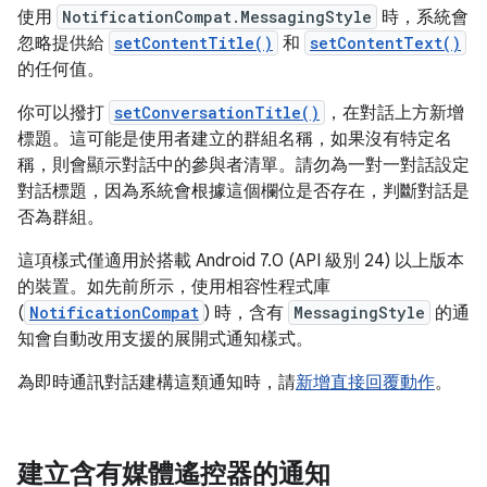
使用
NotificationCompat.MessagingStyle
時，系統會
忽略提供給
setContentTitle()
和
setContentText()
的任何值。
你可以撥打
setConversationTitle()
，在對話上方新增
標題。這可能是使用者建立的群組名稱，如果沒有特定名
稱，則會顯示對話中的參與者清單。請勿為一對一對話設定
對話標題，因為系統會根據這個欄位是否存在，判斷對話是
否為群組。
這項樣式僅適用於搭載 Android 7.0 (API 級別 24) 以上版本
的裝置。如先前所示，使用相容性程式庫
(
NotificationCompat
) 時，含有
MessagingStyle
的通
知會自動改用支援的展開式通知樣式。
為即時通訊對話建構這類通知時，請
新增直接回覆動作
。
建立含有媒體遙控器的通知