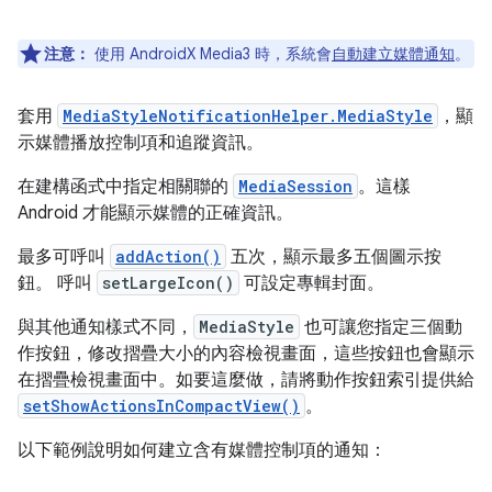
注意：
使用 AndroidX Media3 時，系統會
自動建立媒體通知
。
套用
MediaStyleNotificationHelper.MediaStyle
，顯
示媒體播放控制項和追蹤資訊。
在建構函式中指定相關聯的
MediaSession
。這樣
Android 才能顯示媒體的正確資訊。
最多可呼叫
addAction()
五次，顯示最多五個圖示按
鈕。 呼叫
setLargeIcon()
可設定專輯封面。
與其他通知樣式不同，
MediaStyle
也可讓您指定三個動
作按鈕，修改摺疊大小的內容檢視畫面，這些按鈕也會顯示
在摺疊檢視畫面中。如要這麼做，請將動作按鈕索引提供給
setShowActionsInCompactView()
。
以下範例說明如何建立含有媒體控制項的通知：