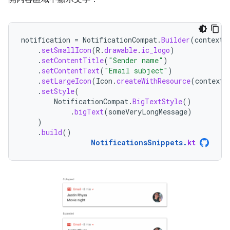
notification
=
NotificationCompat
.
Builder
(
context
,
.
setSmallIcon
(
R
.
drawable
.
ic_logo
)
.
setContentTitle
(
"Sender name"
)
.
setContentText
(
"Email subject"
)
.
setLargeIcon
(
Icon
.
createWithResource
(
context
,
.
setStyle
(
NotificationCompat
.
BigTextStyle
()
.
bigText
(
someVeryLongMessage
)
)
.
build
()
NotificationsSnippets
.
kt