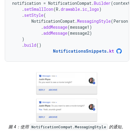
notification
=
NotificationCompat
.
Builder
(
context
,
.
setSmallIcon
(
R
.
drawable
.
ic_logo
)
.
setStyle
(
NotificationCompat
.
MessagingStyle
(
Person
.
B
.
addMessage
(
message1
)
.
addMessage
(
message2
)
)
.
build
()
NotificationsSnippets
.
kt
圖 4：使用
的通知。
NotificationCompat.MessagingStyle