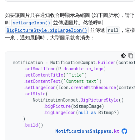
如要讓圖片只在通知收合時顯示為縮圖 (如下圖所示)，請呼
叫
setLargeIcon()
並傳遞圖片。然後呼叫
BigPictureStyle.bigLargeIcon()
並傳遞
null
，這樣
一來，通知展開時，大型圖示就會消失：
notification
=
NotificationCompat
.
Builder
(
context
,
.
setSmallIcon
(
R
.
drawable
.
ic_logo
)
.
setContentTitle
(
"Title"
)
.
setContentText
(
"Content text"
)
.
setLargeIcon
(
Icon
.
createWithResource
(
context
,
.
setStyle
(
NotificationCompat
.
BigPictureStyle
()
.
bigPicture
(
bitmapImage
)
.
bigLargeIcon
(
null
as
Bitmap?)
)
.
build
()
NotificationsSnippets
.
kt