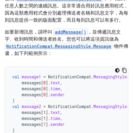
任意人數之間的連續訊息。這非常適合用於訊息應用程式，
因為這類應用程式會分別處理傳送者名稱和訊息文字，為每
則訊息提供一致的版面配置，而且每則訊息可以有多行。
如要新增訊息，請呼叫
addMessage()
，並傳遞訊息文
字、收到時間和傳送者姓名。您也可以將這項資訊做為
NotificationCompat.MessagingStyle.Message
物件傳
遞，如下列範例所示：
val
message1
=
NotificationCompat
.
MessagingStyle
.
M
messages
[
0
]
.
text
,
messages
[
0
]
.
time
,
messages
[
0
]
.
sender
)
val
message2
=
NotificationCompat
.
MessagingStyle
.
M
messages
[
1
]
.
text
,
messages
[
1
]
.
time
,
messages
[
1
]
.
sender
)