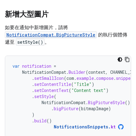
新增大型圖片
如要在通知中新增圖片，請將
NotificationCompat.BigPictureStyle
的執行個體傳
遞至
setStyle()
。
var
notification
=
NotificationCompat
.
Builder
(
context
,
CHANNEL_ID
.
setSmallIcon
(
com
.
example
.
compose
.
snippets
.
setContentTitle
(
"Title"
)
.
setContentText
(
"Content text"
)
.
setStyle
(
NotificationCompat
.
BigPictureStyle
()
.
bigPicture
(
bitmapImage
)
)
.
build
()
NotificationsSnippets
.
kt