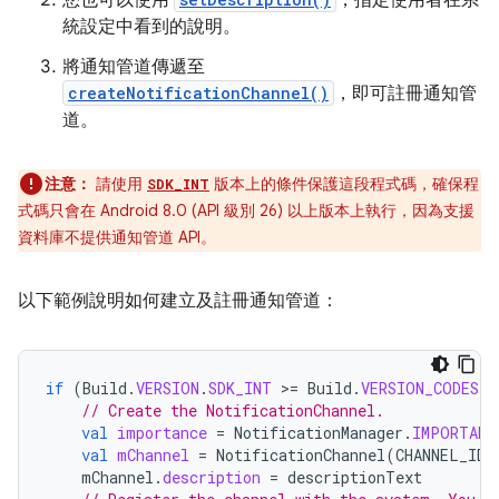
您也可以使用
，指定使用者在系
統設定中看到的說明。
將通知管道傳遞至
createNotificationChannel()
，即可註冊通知管
道。
注意：
請使用
版本上的條件保護這段程式碼，確保程
SDK_INT
式碼只會在 Android 8.0 (API 級別 26) 以上版本上執行，因為支援
資料庫不提供通知管道 API。
以下範例說明如何建立及註冊通知管道：
if
(
Build
.
VERSION
.
SDK_INT
>
=
Build
.
VERSION_CODES
.
O
// Create the NotificationChannel.
val
importance
=
NotificationManager
.
IMPORTANC
val
mChannel
=
NotificationChannel
(
CHANNEL_ID
,
mChannel
.
description
=
descriptionText