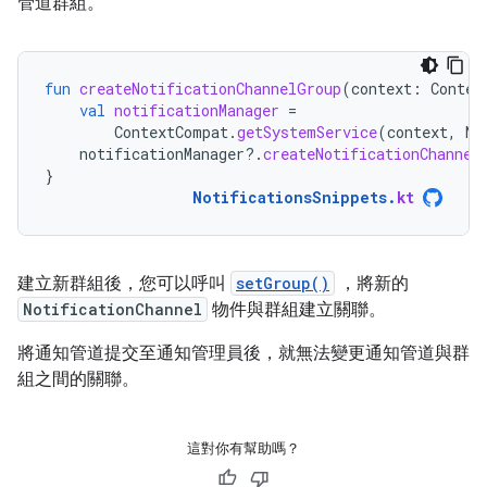
管道群組。
fun
createNotificationChannelGroup
(
context
:
Contex
val
notificationManager
=
ContextCompat
.
getSystemService
(
context
,
No
notificationManager
?.
createNotificationChannel
}
NotificationsSnippets
.
kt
建立新群組後，您可以呼叫
setGroup()
，將新的
NotificationChannel
物件與群組建立關聯。
將通知管道提交至通知管理員後，就無法變更通知管道與群
組之間的關聯。
這對你有幫助嗎？