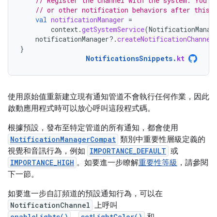
// Register the channel with the system. You c
// or other notification behaviors after this.
val
notificationManager
=
context
.
getSystemService
(
NotificationManag
notificationManager
?.
createNotificationChannel
}
NotificationsSnippets
.
kt
使用原始值重新建立現有通知管道不會執行任何作業，因此
啟動應用程式時可以放心呼叫這段程式碼。
根據預設，發布至特定管道的所有通知，都會使用
NotificationManagerCompat
類別中重要性層級定義的
視覺和音訊行為，例如
IMPORTANCE_DEFAULT
或
IMPORTANCE_HIGH
。如要進一步瞭解
重要性等級
，請參閱
下一節。
如要進一步自訂頻道的預設通知行為，可以在
NotificationChannel
上呼叫
enableLights()
setLightColor()