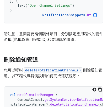
})
{
Text
(
"Open Channel Settings"
)
}
NotificationsSnippets
.
kt
請注意，意圖需要兩個額外項目，分別指定應用程式的套件
名稱 (也稱為應用程式 ID) 和要編輯的管道。
刪除通知管道
您可以呼叫
deleteNotificationChannel()
刪除通知管
道。以下程式碼範例說明如何完成這項程序：
val
notificationManager
=
ContextCompat
.
getSystemService<NotificationMan
notificationManager
?.
deleteNotificationChannel
(
cha