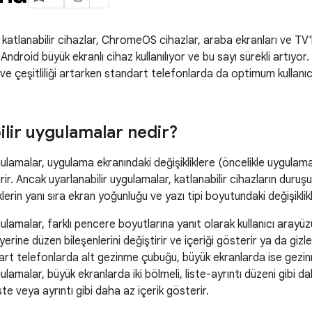
 katlanabilir cihazlar, ChromeOS cihazlar, araba ekranları ve TV
ndroid büyük ekranlı cihaz kullanılıyor ve bu sayı sürekli artıyor.
 ve çeşitliliği artarken standart
telefonlarda
da optimum kullanıcı
ilir uygulamalar nedir?
gulamalar, uygulama ekranındaki değişikliklere (öncelikle uygula
irir. Ancak uyarlanabilir uygulamalar, katlanabilir cihazların duru
klerin yanı sıra ekran yoğunluğu ve yazı tipi boyutundaki değişikli
gulamalar, farklı pencere boyutlarına yanıt olarak kullanıcı arayü
rine düzen bileşenlerini değiştirir ve içeriği gösterir ya da gizler
rt telefonlarda alt gezinme çubuğu, büyük ekranlarda ise gezinm
ulamalar, büyük ekranlarda iki bölmeli, liste-ayrıntı düzeni gibi d
ste veya ayrıntı gibi daha az içerik gösterir.