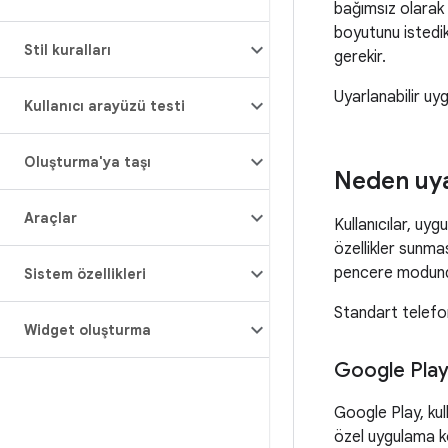
bağımsız olarak 
boyutunu istedik
Stil kuralları
gerekir.
Uyarlanabilir uy
Kullanıcı arayüzü testi
Oluşturma'ya taşı
Neden uyar
Araçlar
Kullanıcılar, uy
özellikler sunmas
pencere modunda
Sistem özellikleri
Standart telefonl
Widget oluşturma
Google Pla
Google Play, kul
özel uygulama ko