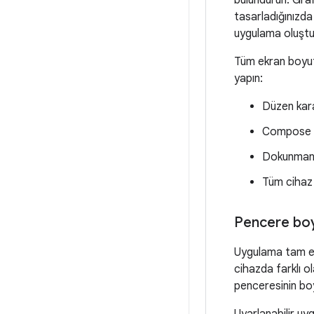
bulundurun. Grafi
tasarladığınızda
uygulama oluştu
Tüm ekran boyutl
yapın:
Düzen kara
Compose Ma
Dokunmanın
Tüm cihaz 
Pencere boyu
Uygulama tam ekr
cihazda farklı o
penceresinin boy