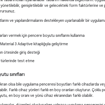
k tasarımcıları uyarlanabilir tasarım hakkında bilgilendirin. Uygul
 yönetilebilir, genişletilebilir ve gelecekteki form faktörlerine v
rursunuz.
arını ve yapılandırmalarını destekleyen uyarlanabilir bir uygulam
rları vermek için pencere boyutu sınıflarını kullanma
terial 3 Adaptive kitaplığıyla geliştirme
 ötesinde giriş desteği
türlerinde test etme
tu sınıfları
an olsa bile uygulama penceresi boyutları farklı cihazlarda veya
labilir. Farklı cihaz yönleri farklı en boy oranları oluşturur. Ço
utu, en boy oranı ve yönü cihaz ekranından farklı olabilir.