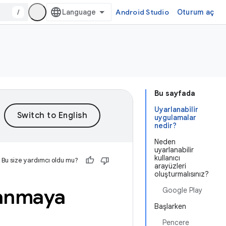
/
Android Studio
Oturum aç
Bu sayfada
Uyarlanabilir
uygulamalar
nedir?
Neden
uyarlanabilir
kullanıcı
Bu size yardımcı oldu mu?
arayüzleri
oluşturmalısınız?
lanmaya
Google Play
Başlarken
Pencere