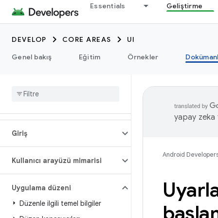
Essentials
Geliştirme
DEVELOP
CORE AREAS
UI
Genel bakış
Eğitim
Örnekler
Dokümanl
yapay zeka t
Giriş
Android Developer
Kullanıcı arayüzü mimarisi
Uyarla
Uygulama düzeni
Düzenle ilgili temel bilgiler
başla