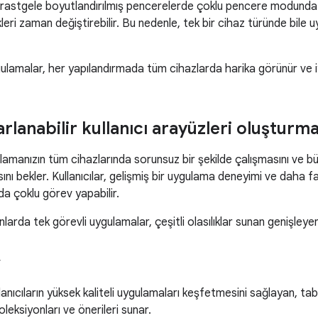
rastgele boyutlandırılmış pencerelerde çoklu pencere modunda ça
leri zaman değiştirebilir. Bu nedenle, tek bir cihaz türünde bile u
gulamalar, her yapılandırmada tüm cihazlarda harika görünür ve iyi
lanabilir kullanıcı arayüzleri oluşturmal
gulamanızın tüm cihazlarında sorunsuz bir şekilde çalışmasını ve b
ını bekler. Kullanıcılar, gelişmiş bir uygulama deneyimi ve daha fa
 çoklu görev yapabilir.
arda tek görevli uygulamalar, çeşitli olasılıklar sunan genişleyen b
y
lanıcıların yüksek kaliteli uygulamaları keşfetmesini sağlayan, tab
leksiyonları ve önerileri sunar.