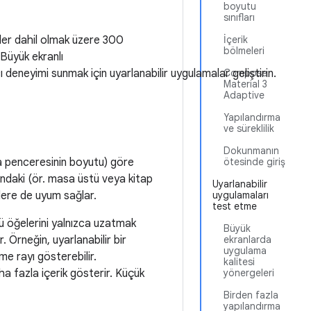
boyutu
sınıfları
'ler dahil olmak üzere 300
İçerik
bölmeleri
 Büyük ekranlı
 deneyimi sunmak için uyarlanabilir uygulamalar geliştirin
Compose
.
Material 3
Adaptive
Yapılandırma
ve süreklilik
Dokunmanın
ma penceresinin boyutu) göre
ötesinde giriş
şundaki (ör. masa üstü veya kitap
Uyarlanabilir
klere de uyum sağlar.
uygulamaları
test etme
zü öğelerini yalnızca uzatmak
Büyük
. Örneğin, uyarlanabilir bir
ekranlarda
uygulama
e rayı gösterebilir.
kalitesi
aha fazla içerik gösterir. Küçük
yönergeleri
Birden fazla
yapılandırma