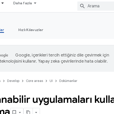
Daha fazla
ar
Hızlı Kılavuzlar
Google, içerikleri tercih ettiğiniz dile çevirmek için
eknolojisini kullanır. Yapay zeka çevirilerinde hata olabilir.
s
Develop
Core areas
UI
Dokümanlar
nabilir uygulamaları kul
ma