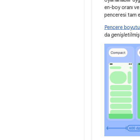
Uyarlanabilir uy
en-boy oranı ve 
penceresi tam e
Pencere boyutu s
da
genişletilmiş