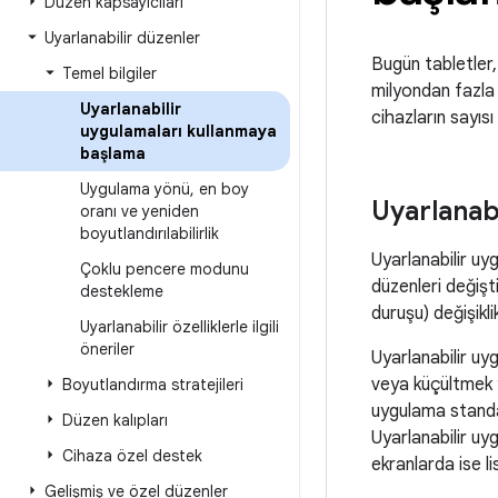
Düzen kapsayıcıları
Uyarlanabilir düzenler
Bugün tabletler,
Temel bilgiler
milyondan fazla A
Uyarlanabilir
cihazların sayısı
uygulamaları kullanmaya
başlama
Uygulama yönü
,
en boy
Uyarlanab
oranı ve yeniden
boyutlandırılabilirlik
Uyarlanabilir uy
Çoklu pencere modunu
düzenleri değişt
destekleme
duruşu) değişikli
Uyarlanabilir özelliklerle ilgili
öneriler
Uyarlanabilir uy
veya küçültmek ye
Boyutlandırma stratejileri
uygulama standa
Düzen kalıpları
Uyarlanabilir uyg
Cihaza özel destek
ekranlarda ise li
Gelişmiş ve özel düzenler