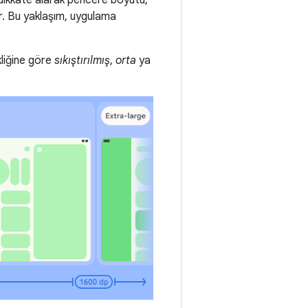
 dikkate alarak pencere boyutu,
r. Bu yaklaşım, uygulama
kliğine göre
sıkıştırılmış
,
orta
ya