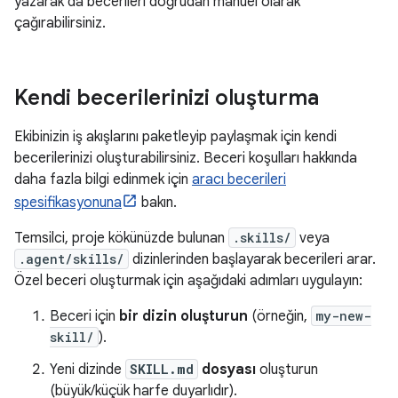
yazarak da becerileri doğrudan manuel olarak
çağırabilirsiniz.
Kendi becerilerinizi oluşturma
Ekibinizin iş akışlarını paketleyip paylaşmak için kendi
becerilerinizi oluşturabilirsiniz. Beceri koşulları hakkında
daha fazla bilgi edinmek için
aracı becerileri
spesifikasyonuna
bakın.
Temsilci, proje kökünüzde bulunan
.skills/
veya
.agent/skills/
dizinlerinden başlayarak becerileri arar.
Özel beceri oluşturmak için aşağıdaki adımları uygulayın:
Beceri için
bir dizin oluşturun
(örneğin,
my-new-
skill/
).
Yeni dizinde
SKILL.md
dosyası
oluşturun
(büyük/küçük harfe duyarlıdır).