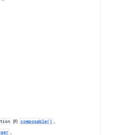
tion
的
composable()
。
ager
。