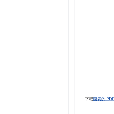
下載
圖表的 PD