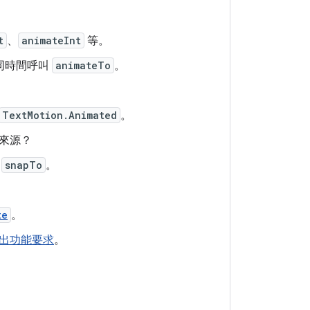
t
、
animateInt
等。
同時間呼叫
animateTo
。
TextMotion.Animated
。
來源？
/
snapTo
。
te
。
出功能要求
。