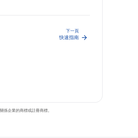
下一頁
arrow_forward
快速指南
和/或其關係企業的商標或註冊商標。