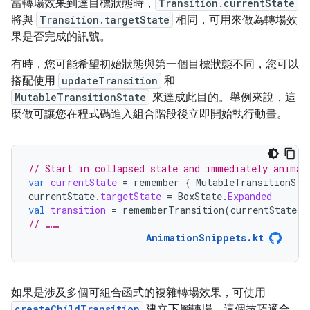
當轉場效果到達目標狀態時，
Transition.currentState
將與
Transition.targetState
相同，可用來做為轉場效
果是否完成的訊號。
有時，您可能希望初始狀態與第一個目標狀態不同，您可以
搭配使用
updateTransition
和
MutableTransitionState
來達成此目的。舉例來說，這
麼做可讓您在程式碼進入組合階段後立即開始執行動畫。
// Start in collapsed state and immediately animat
var
currentState
=
remember
{
MutableTransitionSta
currentState
.
targetState
=
BoxState
.
Expanded
val
transition
=
rememberTransition
(
currentState
,
// ……
AnimationSnippets.kt
如果是涉及多個可組合函式的複雜轉場效果，可使用
createChildTransition
建立下層轉場。這個技巧適合