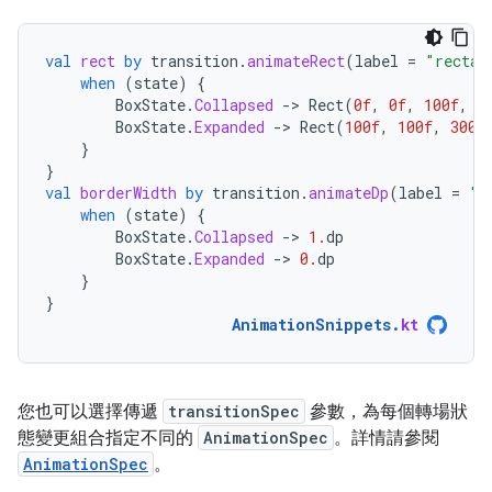
val
rect
by
transition
.
animateRect
(
label
=
"rectan
when
(
state
)
{
BoxState
.
Collapsed
-
>
Rect
(
0f
,
0f
,
100f
,
1
BoxState
.
Expanded
-
>
Rect
(
100f
,
100f
,
300f
}
}
val
borderWidth
by
transition
.
animateDp
(
label
=
"b
when
(
state
)
{
BoxState
.
Collapsed
-
>
1.
dp
BoxState
.
Expanded
-
>
0.
dp
}
}
AnimationSnippets
.
kt
您也可以選擇傳遞
transitionSpec
參數，為每個轉場狀
態變更組合指定不同的
AnimationSpec
。詳情請參閱
AnimationSpec
。