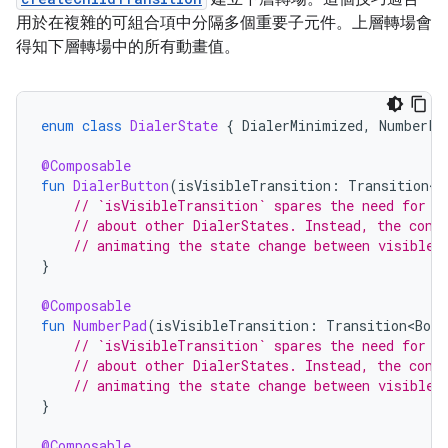
用於在複雜的可組合項中分隔多個重要子元件。上層轉場會
得知下層轉場中的所有動畫值。
enum
class
DialerState
{
DialerMinimized
,
NumberPa
@Composable
fun
DialerButton
(
isVisibleTransition
:
Transition<B
// `isVisibleTransition` spares the need for t
// about other DialerStates. Instead, the cont
// animating the state change between visible 
}
@Composable
fun
NumberPad
(
isVisibleTransition
:
Transition<Bool
// `isVisibleTransition` spares the need for t
// about other DialerStates. Instead, the cont
// animating the state change between visible 
}
@Composable