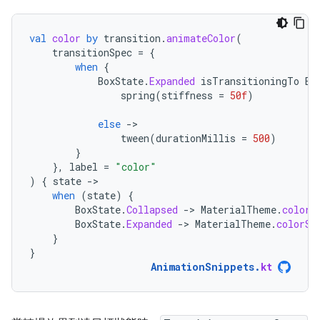
val
color
by
transition
.
animateColor
(
transitionSpec
=
{
when
{
BoxState
.
Expanded
isTransitioningTo
Bo
spring
(
stiffness
=
50f
)
else
-
tween
(
durationMillis
=
500
)
}
},
label
=
"color"
)
{
state
-
when
(
state
)
{
BoxState
.
Collapsed
-
>
MaterialTheme
.
colorS
BoxState
.
Expanded
-
>
MaterialTheme
.
colorSc
}
}
AnimationSnippets
.
kt