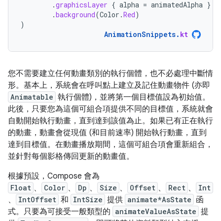
.
graphicsLayer
{
alpha
=
animatedAlpha
}
.
background
(
Color
.
Red
)
)
AnimationSnippets
.
kt
您不需要建立任何動畫類別的執行個體，也不必處理中斷情
形。基本上，系統會在呼叫點上建立及記住動畫物件 (亦即
Animatable
執行個體)，並將第一個目標值設為初始值。
此後，只要您為這個可組合項提供不同的目標值，系統就會
自動開始執行動畫，直到達到該值為止。如果已有正在執行
的動畫，動畫會從現值 (和目前速率) 開始執行動畫，直到
達到目標值。在動畫播放期間，這個可組合項會重新組合，
並針對每個影格傳回更新的動畫值。
根據預設，Compose 會為
Float
、
Color
、
Dp
、
Size
、
Offset
、
Rect
、
Int
、
IntOffset
和
IntSize
提供
animate*AsState
函
式。只要為可接受一般類型的
animateValueAsState
提