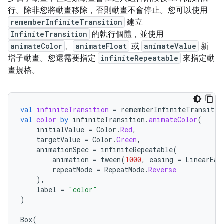
行。除非您將動畫移除，否則動畫不會停止。您可以使用
rememberInfiniteTransition
建立
InfiniteTransition
的執行個體，並使用
animateColor
、
animateFloat
或
animateValue
新
增子動畫。您還需要指定
infiniteRepeatable
來指定動
畫規格。
val
infiniteTransition
=
rememberInfiniteTransitio
val
color
by
infiniteTransition
.
animateColor
(
initialValue
=
Color
.
Red
,
targetValue
=
Color
.
Green
,
animationSpec
=
infiniteRepeatable
(
animation
=
tween
(
1000
,
easing
=
LinearEas
repeatMode
=
RepeatMode
.
Reverse
),
label
=
"color"
)
Box
(