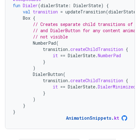
fun
Dialer
(
dialerState
:
DialerState
)
{
val
transition
=
updateTransition
(
dialerState
,
Box
{
// Creates separate child transitions of B
// and DialerButton for any content animat
// not visible
NumberPad
(
transition
.
createChildTransition
{
it
==
DialerState
.
NumberPad
}
)
DialerButton
(
transition
.
createChildTransition
{
it
==
DialerState
.
DialerMinimized
}
)
}
}
AnimationSnippets
.
kt