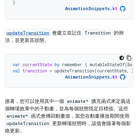
}
AnimationSnippets
.
kt
updateTransition
會建立並記住
Transition
的例
項，並更新其狀態。
var
currentState
by
remember
{
mutableStateOf
(
BoxS
val
transition
=
updateTransition
(
currentState
,
la
AnimationSnippets
.
kt
接著，您可以使用其中一個
animate*
擴充函式來定義這
個轉場效果中的子動畫，並為每個狀態指定目標值。這些
animate*
函式會傳回動畫值，當您在動畫播放期間使用
updateTransition
更新轉場狀態時，該值會隨著每個影
格更新。