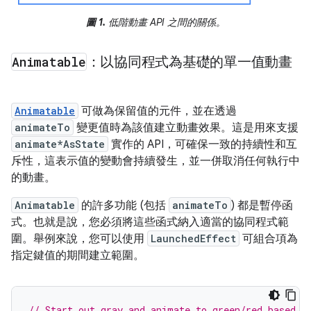
圖 1.
低階動畫 API 之間的關係。
Animatable
：以協同程式為基礎的單一值動畫
Animatable
可做為保留值的元件，並在透過
animateTo
變更值時為該值建立動畫效果。這是用來支援
animate*AsState
實作的 API，可確保一致的持續性和互
斥性，這表示值的變動會持續發生，並一併取消任何執行中
的動畫。
Animatable
的許多功能 (包括
animateTo
) 都是暫停函
式。也就是說，您必須將這些函式納入適當的協同程式範
圍。舉例來說，您可以使用
LaunchedEffect
可組合項為
指定鍵值的期間建立範圍。
// Start out gray and animate to green/red based o