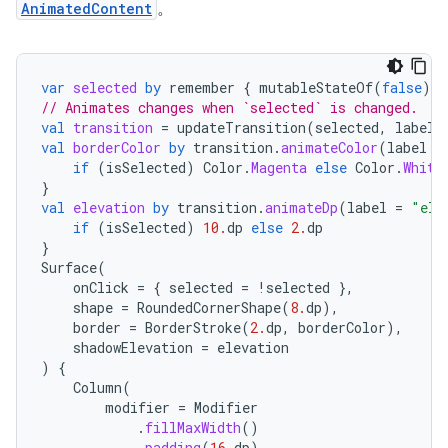
AnimatedContent
。
var
selected
by
remember
{
mutableStateOf
(
false
)
}
// Animates changes when `selected` is changed.
val
transition
=
updateTransition
(
selected
,
label
val
borderColor
by
transition
.
animateColor
(
label
=
if
(
isSelected
)
Color
.
Magenta
else
Color
.
White
}
val
elevation
by
transition
.
animateDp
(
label
=
"ele
if
(
isSelected
)
10.
dp
else
2.
dp
}
Surface
(
onClick
=
{
selected
=
!
selected
},
shape
=
RoundedCornerShape
(
8.
dp
),
border
=
BorderStroke
(
2.
dp
,
borderColor
),
shadowElevation
=
elevation
)
{
Column
(
modifier
=
Modifier
.
fillMaxWidth
()
.
padding
(
16.
dp
)