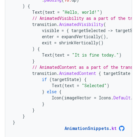
)
{
Text
(
text
=
"Hello, world!"
)
// AnimatedVisibility as a part of the tra
transition
.
AnimatedVisibility
(
visible
=
{
targetSelected
-
>
targetSe
enter
=
expandVertically
(),
exit
=
shrinkVertically
()
)
{
Text
(
text
=
"It is fine today."
)
}
// AnimatedContent as a part of the transi
transition
.
AnimatedContent
{
targetState
-
if
(
targetState
)
{
Text
(
text
=
"Selected"
)
}
else
{
Icon
(
imageVector
=
Icons
.
Default
.
P
}
}
}
}
AnimationSnippets
.
kt