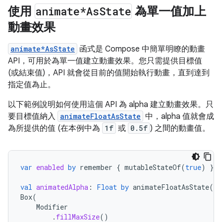
使用
animate*As
State
為單一值加上
動畫效果
animate*AsState
函式是 Compose 中簡單明瞭的動畫
API，可用於為單一值建立動畫效果。您只需提供目標值
(或結束值)，API 就會從目前的值開始執行動畫，直到達到
指定值為止。
以下範例說明如何使用這個 API 為 alpha 建立動畫效果。只
要目標值納入
animateFloatAsState
中，alpha 值就會成
為所提供的值 (在本例中為
1f
或
0.5f
) 之間的動畫值。
var
enabled
by
remember
{
mutableStateOf
(
true
)
}
val
animatedAlpha
:
Float
by
animateFloatAsState
(
if
Box
(
Modifier
.
fillMaxSize
()