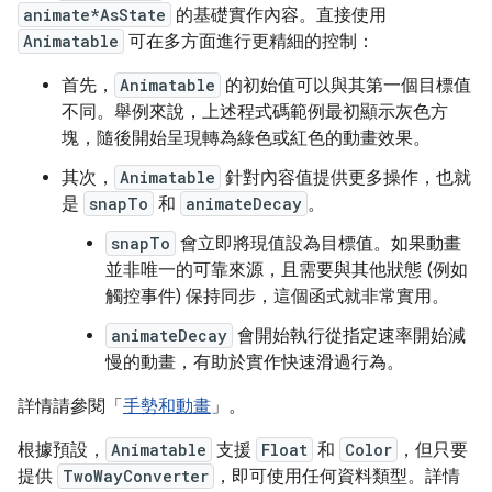
animate*AsState
的基礎實作內容。直接使用
Animatable
可在多方面進行更精細的控制：
首先，
Animatable
的初始值可以與其第一個目標值
不同。舉例來說，上述程式碼範例最初顯示灰色方
塊，隨後開始呈現轉為綠色或紅色的動畫效果。
其次，
Animatable
針對內容值提供更多操作，也就
是
snapTo
和
animateDecay
。
snapTo
會立即將現值設為目標值。如果動畫
並非唯一的可靠來源，且需要與其他狀態 (例如
觸控事件) 保持同步，這個函式就非常實用。
animateDecay
會開始執行從指定速率開始減
慢的動畫，有助於實作快速滑過行為。
詳情請參閱「
手勢和動畫
」。
根據預設，
Animatable
支援
Float
和
Color
，但只要
提供
TwoWayConverter
，即可使用任何資料類型。詳情