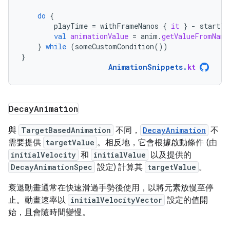
do
{
playTime
=
withFrameNanos
{
it
}
-
startTi
val
animationValue
=
anim
.
getValueFromNano
}
while
(
someCustomCondition
())
}
AnimationSnippets
.
kt
Decay
Animation
與
TargetBasedAnimation
不同，
DecayAnimation
不
需要提供
targetValue
。相反地，它會根據啟動條件 (由
initialVelocity
和
initialValue
以及提供的
DecayAnimationSpec
設定) 計算其
targetValue
。
衰退動畫通常在快速滑過手勢後使用，以將元素放慢至停
止。動畫速率以
initialVelocityVector
設定的值開
始，且會隨時間變慢。