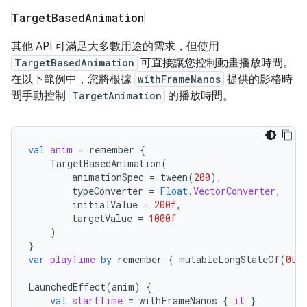
Target
Based
Animation
其他 API 可滿足大多數用途的需求，但使用
TargetBasedAnimation
可直接讓您控制動畫播放時間。
在以下範例中，您將根據
withFrameNanos
提供的影格時
間手動控制
TargetAnimation
的播放時間。
val
anim
=
remember
{
TargetBasedAnimation
(
animationSpec
=
tween
(
200
),
typeConverter
=
Float
.
VectorConverter
,
initialValue
=
200f
,
targetValue
=
1000f
)
}
var
playTime
by
remember
{
mutableLongStateOf
(
0L
)
LaunchedEffect
(
anim
)
{
val
startTime
=
withFrameNanos
{
it
}