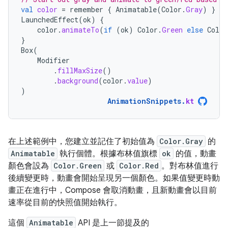
val
color
=
remember
{
Animatable
(
Color
.
Gray
)
}
LaunchedEffect
(
ok
)
{
color
.
animateTo
(
if
(
ok
)
Color
.
Green
else
Color
}
Box
(
Modifier
.
fillMaxSize
()
.
background
(
color
.
value
)
)
AnimationSnippets
.
kt
在上述範例中，您建立並記住了初始值為
Color.Gray
的
Animatable
執行個體。根據布林值旗標
ok
的值，動畫
顏色會設為
Color.Green
或
Color.Red
。對布林值進行
後續變更時，動畫會開始呈現另一個顏色。如果值變更時動
畫正在進行中，Compose 會取消動畫，且新動畫會以目前
速率從目前的快照值開始執行。
這個
Animatable
API 是上一節提及的