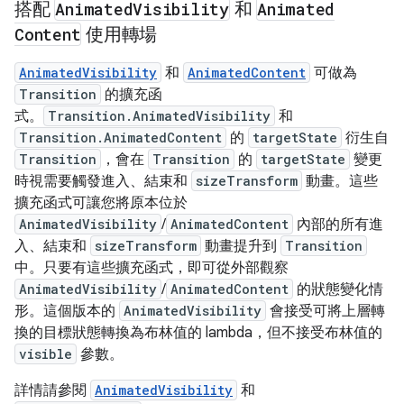
搭配
Animated
Visibility
和
Animated
Content
使用轉場
AnimatedVisibility
和
AnimatedContent
可做為
Transition
的擴充函
式。
Transition.AnimatedVisibility
和
Transition.AnimatedContent
的
targetState
衍生自
Transition
，會在
Transition
的
targetState
變更
時視需要觸發進入、結束和
sizeTransform
動畫。這些
擴充函式可讓您將原本位於
AnimatedVisibility
/
AnimatedContent
內部的所有進
入、結束和
sizeTransform
動畫提升到
Transition
中。只要有這些擴充函式，即可從外部觀察
AnimatedVisibility
/
AnimatedContent
的狀態變化情
形。這個版本的
AnimatedVisibility
會接受可將上層轉
換的目標狀態轉換為布林值的 lambda，但不接受布林值的
visible
參數。
詳情請參閱
AnimatedVisibility
和