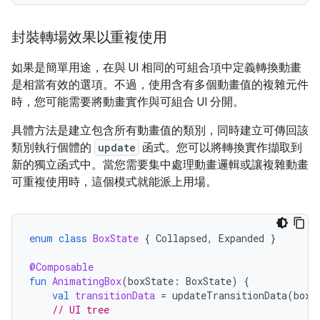
封裝轉場效果以重複使用
如果是簡單用途，在與 UI 相同的可組合項中定義轉換動畫
是相當有效的選項。不過，使用含有多個動畫值的複雜元件
時，您可能需要將動畫實作與可組合 UI 分開。
具體方法是建立包含所有動畫值的類別，同時建立可傳回該
類別執行個體的
update
函式。您可以將轉換實作擷取到
新的獨立函式中。當您需要集中處理動畫邏輯或讓複雜動畫
可重複使用時，這個模式就能派上用場。
enum
class
BoxState
{
Collapsed
,
Expanded
}
@Composable
fun
AnimatingBox
(
boxState
:
BoxState
)
{
val
transitionData
=
updateTransitionData
(
boxS
// UI tree