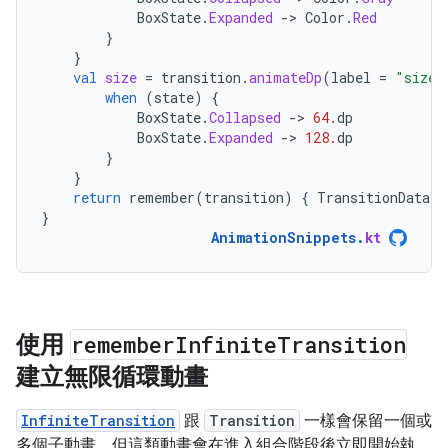
BoxState
.
Expanded
-
>
Color
.
Red
}
}
val
size
=
transition
.
animateDp
(
label
=
"size"
when
(
state
)
{
BoxState
.
Collapsed
-
>
64.
dp
BoxState
.
Expanded
-
>
128.
dp
}
}
return
remember
(
transition
)
{
TransitionData
(
c
}
AnimationSnippets
.
kt
使用
remember
Infinite
Transition
建立無限循環動畫
InfiniteTransition
跟
Transition
一樣會保留一個或
多個子動畫，但這類動畫會在進入組合階段後立即開始執