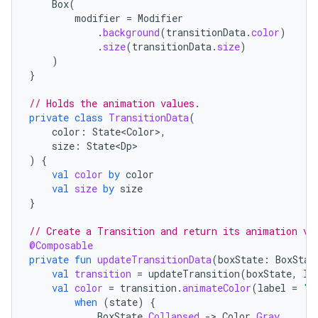
Box
(
modifier
=
Modifier
.
background
(
transitionData
.
color
)
.
size
(
transitionData
.
size
)
)
}
// Holds the animation values.
private
class
TransitionData
(
color
:
State<Color>
,
size
:
State<Dp>
)
{
val
color
by
color
val
size
by
size
}
// Create a Transition and return its animation va
@Composable
private
fun
updateTransitionData
(
boxState
:
BoxStat
val
transition
=
updateTransition
(
boxState
,
la
val
color
=
transition
.
animateColor
(
label
=
"c
when
(
state
)
{
BoxState
.
Collapsed
-
>
Color
.
Gray