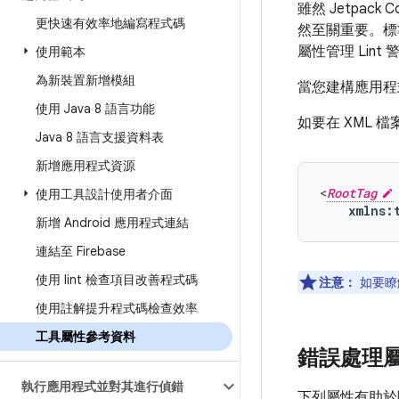
雖然 Jetpack
更快速有效率地編寫程式碼
然至關重要。標準 A
屬性管理 Lin
使用範本
為新裝置新增模組
當您建構應用程
使用 Java 8 語言功能
如要在 XML 
Java 8 語言支援資料表
新增應用程式資源
<
RootTag
使用工具設計使用者介面
xmlns:
新增 Android 應用程式連結
連結至 Firebase
使用 lint 檢查項目改善程式碼
注意：
如要瞭
使用註解提升程式碼檢查效率
工具屬性參考資料
錯誤處理
執行應用程式並對其進行偵錯
下列屬性有助於隱