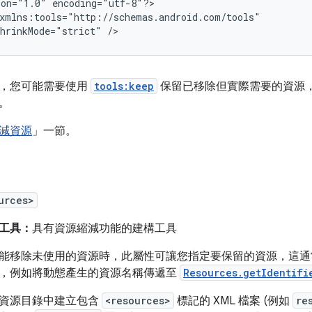
ion="1.0"
encoding="utf-8"?>

hrinkMode="strict"
，您可能需要使用
tools:keep
保留已移除但實際需要的資源
。
減資源
」一節。
urces>
工具：
具有資源縮減功能的建構工具
能移除未使用的資源時，此屬性可讓您指定要保留的資源，這通
，例如將動態產生的資源名稱傳遞至
Resources.getIdentifi
資源目錄中建立包含
<resources>
標記的 XML 檔案 (例如
re