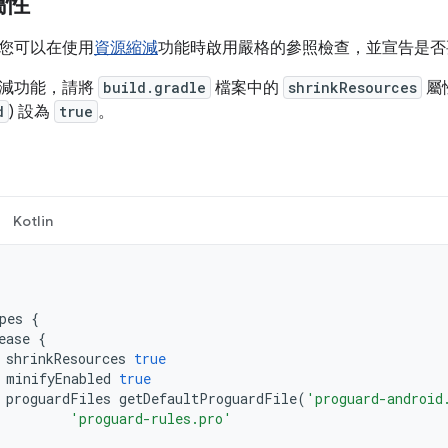
屬性
您可以在使用
資源縮減
功能時啟用嚴格的參照檢查，並宣告是否
縮減功能，請將
build.gradle
檔案中的
shrinkResources
屬
d
) 設為
true
。
Kotlin
pes
{
ease
{
shrinkResources
true
minifyEnabled
true
proguardFiles
getDefaultProguardFile
(
'proguard-android
'proguard-rules.pro'