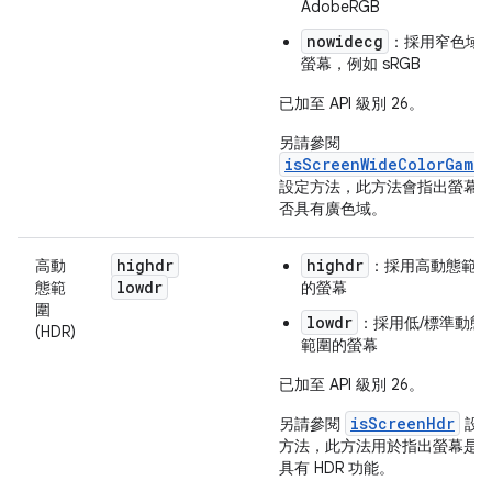
AdobeRGB
nowidecg
：採用窄色域
螢幕，例如 sRGB
已加至 API 級別 26。
另請參閱
isScreenWideColorGamut
設定方法，此方法會指出螢幕
否具有廣色域。
highdr
highdr
高動
：採用高動態範圍
lowdr
態範
的螢幕
圍
lowdr
：採用低/標準動態
(HDR)
範圍的螢幕
已加至 API 級別 26。
isScreenHdr
另請參閱
設
方法，此方法用於指出螢幕是
具有 HDR 功能。