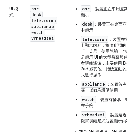
car
car
UI 模
：裝置正在車用座架
desk
式
顯示
television
desk
：裝置正在桌面座架
appliance
中顯示
watch
vrheadset
television
：裝置在電
上顯示內容，提供所謂的
「十英尺」使用體驗，也就
是顯示 UI 的大型螢幕與使用
者距離遙遠，主要使用 D-
Pad 或其他非指標互動的方
式進行操作
appliance
：裝置沒有螢
幕，僅做為設備使用
watch
：裝置有螢幕，並
在手腕上
vrheadset
：裝置透過虛
擬實境頭戴式裝置顯示內容
已加至 API 級別 8、API 級別 13