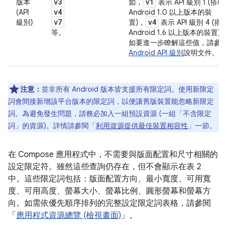
v3
v1
版本
如，
表示 API 級別 1 (搭載
v4
(API
Android 1.0 以上版本的裝
v7
v4
級別)
置)，
表示 API 級別 4 (搭
等。
Android 1.6 以上版本的裝置)
如要進一步瞭解這些值，請參
Android API 級別
說明文件。
注意：
並非所有 Android 版本皆支援所有限定詞。使用新限定
詞會間接新增該平台版本的限定詞，以便讓舊版裝置能忽略新限定
詞。為避免發生問題，請務必加入一組預設資源 (一組「不含限定
詞」
的資源)。詳情請參閱「
利用資源提供最佳裝置相容性
」一節。
在 Compose 應用程式中，不需要與版面配置和尺寸相關的
設定限定符。雖然這些查詢仍存在，但不會顯示在表 2
中。這些限定詞包括：版面配置方向、最小寬度、可用寬
度、可用高度、螢幕大小、螢幕比例、圓形螢幕和螢幕方
向。如需依優先順序排列的完整設定限定詞表格，請參閱
「
應用程式資源總覽 (檢視畫面)
」。