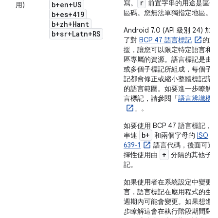
r
寫
。
前置字串的用途是區分
b+en+US
用)
區碼。您無法單獨指定地區。
b+es+419
b+zh+Hant
Android 7.0 (API 級別 24) 加
b+sr+Latn+RS
了對
BCP 47 語言標記
的支
援，讓您可以限定特定語言和
區專屬的資源。語言標記是由
或多個子標記所組成，每個子
記都會修正或縮小整體標記識
的語言範圍。如要進一步瞭解
言標記，請參閱「
語言辨識標
」。
如要使用 BCP 47 語言標記，
b+
串連
和兩個字母的
ISO
639-1
語言代碼，後面可選
+
擇性使用由
分隔的其他子
記。
如果使用者在系統設定中變更
言，語言標記在應用程式的生
週期內可能會變更。如果想進
步瞭解這會在執行階段期間對