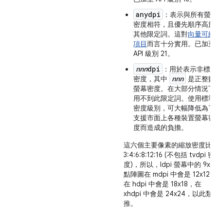
anydpi
：表示與所有螢幕
密度相符，且優先順序高於
其他限定詞。這對
向量可繪
項目
而言十分實用。已加至
API 級別 21。
nnn
dpi
：用於表示非標準
nnn
密度，其中
是正整數
螢幕密度。在大部分情況下
用不到此限定詞。使用標準
密度級別，可大幅降低為了
支援市面上各種裝置螢幕密
度而造成的負擔。
這六個主要像素的縮放密度比
3:4:6:8:12:16 (不包括 tvdpi 密
度)，所以，ldpi 螢幕中的 9x9
點陣圖在 mdpi 中會是 12x12，
在 hdpi 中會是 18x18，在
xhdpi 中會是 24x24，以此類
推。