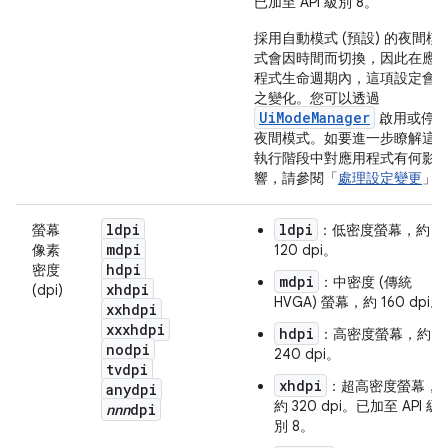
已加至 API 級別 8。
採用自動模式 (預設) 的夜間模
式會因時間而切換，因此在應
程式生命週期內，這項設定會
之變化。您可以透過
UiModeManager
啟用或停
夜間模式。如要進一步瞭解這
執行階段中對應用程式有何影
響，請參閱「
處理設定變更
」
ldpi
ldpi
螢幕
：低密度螢幕，約
mdpi
像素
120 dpi。
hdpi
密度
mdpi
：中密度 (傳統
xhdpi
(dpi)
HVGA) 螢幕，約 160 dpi。
xxhdpi
xxxhdpi
hdpi
：高密度螢幕，約
nodpi
240 dpi。
tvdpi
xhdpi
：超高密度螢幕，
anydpi
約 320 dpi。已加至 API 級
nnn
dpi
別 8。