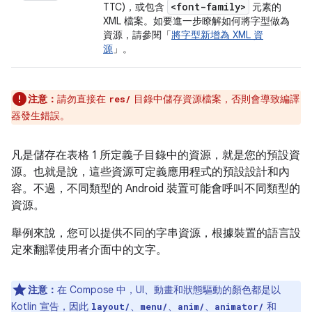
<font-family>
TTC)，或包含
元素的
XML 檔案。如要進一步瞭解如何將字型做為
資源，請參閱「
將字型新增為 XML 資
源
」。
注意：
請勿直接在
目錄中儲存資源檔案，否則會導致編譯
res/
器發生錯誤。
凡是儲存在表格 1 所定義子目錄中的資源，就是您的預設資
源。也就是說，這些資源可定義應用程式的預設設計和內
容。不過，不同類型的 Android 裝置可能會呼叫不同類型的
資源。
舉例來說，您可以提供不同的字串資源，根據裝置的語言設
定來翻譯使用者介面中的文字。
注意：
在 Compose 中，UI、動畫和狀態驅動的顏色都是以
Kotlin 宣告，因此
、
、
、
和
layout/
menu/
anim/
animator/