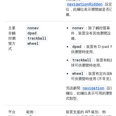
navigationHidden
設定欄
位，此欄位表示瀏覽鍵是否已
藏。
nonav
nonav
主要
：除了觸控螢幕
dpad
非觸
外，裝置沒有其他瀏覽設
trackball
控瀏
備。
wheel
覽方
dpad
：裝置有 D-pad 可
式
供瀏覽時使用。
trackball
：裝置有軌跡
球可供瀏覽時使用。
wheel
：裝置有定向滾輪
可供瀏覽時使用 (不常見)。
navigation
另請參閱
設定
欄位，此欄位表示可用的瀏覽
式類型。
平台
範例：
裝置支援的 API 級別。例