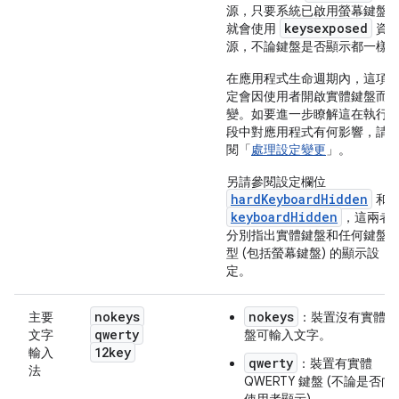
源，只要系統已啟用螢幕鍵盤
keysexposed
就會使用
資
源，不論鍵盤是否顯示都一樣
在應用程式生命週期內，這項
定會因使用者開啟實體鍵盤而
變。如要進一步瞭解這在執行
段中對應用程式有何影響，請
閱「
處理設定變更
」。
另請參閱設定欄位
hardKeyboardHidden
和
keyboardHidden
，這兩者
分別指出實體鍵盤和任何鍵盤
型 (包括螢幕鍵盤) 的顯示設
定。
nokeys
nokeys
主要
：裝置沒有實體鍵
qwerty
文字
盤可輸入文字。
12key
輸入
qwerty
：裝置有實體
法
QWERTY 鍵盤 (不論是否向