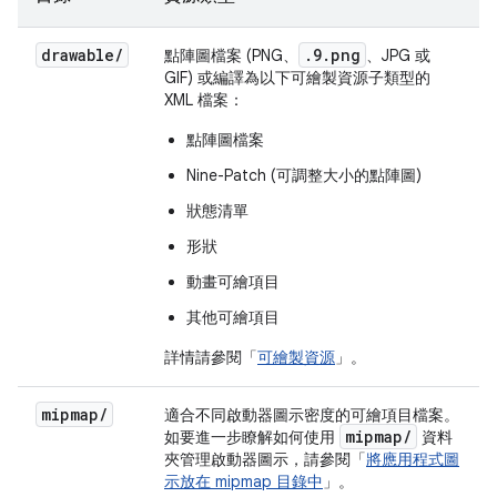
drawable
/
.9.png
點陣圖檔案 (PNG、
、JPG 或
GIF) 或編譯為以下可繪製資源子類型的
XML 檔案：
點陣圖檔案
Nine-Patch (可調整大小的點陣圖)
狀態清單
形狀
動畫可繪項目
其他可繪項目
詳情請參閱「
可繪製資源
」。
mipmap
/
適合不同啟動器圖示密度的可繪項目檔案。
mipmap
/
如要進一步瞭解如何使用
資料
夾管理啟動器圖示，請參閱「
將應用程式圖
示放在 mipmap 目錄中
」。