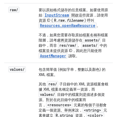
raw
/
要以原始格式儲存的任意檔案。如要使用原
InputStream
始
開啟這些資源，請使用
R.raw.
filename
資源 ID (
) 呼叫
Resources.openRawResource
。
不過，如果您需要存取原始檔案名稱和檔案
assets/
階層，請考慮將資源儲存在
目
res/raw/
assets/
錄中，而非
。
中的
檔案並未提供資源 ID，因此您只能使用
AssetManager
讀取。
values
/
包含簡單值 (例如字串，整數以及顏色) 的
XML 檔案。
res/
其他
子目錄中的 XML 資源檔案會根
據 XML 檔案名稱定義單一資源，而
values/
目錄中的檔案則是描述多個資
源。對於在此目錄中的檔案而
<resources>
言，
元素的每個子項都會
<string>
定義一個資源。舉例來說，
元
R.string
<color>
素會建立
資源，