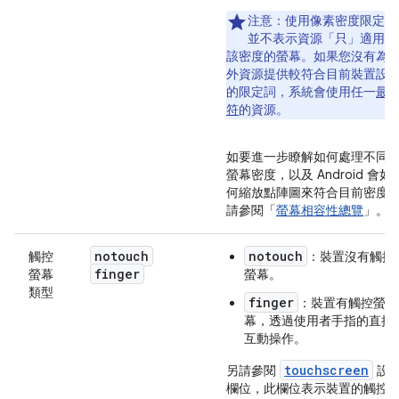
注意：
使用像素密度限定詞
並不表示資源「只」
適用於
該密度的螢幕。如果您沒有為
外資源提供較符合目前裝置設
的限定詞，系統會使用任一
最
符
的資源。
如要進一步瞭解如何處理不同
螢幕密度，以及 Android 會如
何縮放點陣圖來符合目前密度
請參閱「
螢幕相容性總覽
」。
notouch
notouch
觸控
：裝置沒有觸控
finger
螢幕
螢幕。
類型
finger
：裝置有觸控螢
幕，透過使用者手指的直接
互動操作。
touchscreen
另請參閱
設
欄位，此欄位表示裝置的觸控