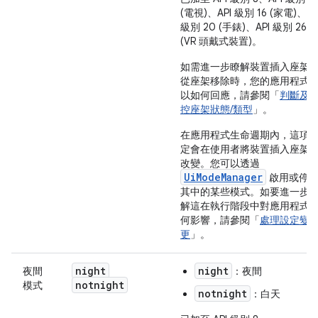
(電視)、API 級別 16 (家電)、AP
級別 20 (手錶)、API 級別 26
(VR 頭戴式裝置)。
如需進一步瞭解裝置插入座架
從座架移除時，您的應用程式
以如何回應，請參閱「
判斷及
控座架狀態/類型
」。
在應用程式生命週期內，這項
定會在使用者將裝置插入座架
改變。您可以透過
UiModeManager
啟用或停
其中的某些模式。如要進一步
解這在執行階段中對應用程式
何影響，請參閱「
處理設定變
更
」。
night
night
夜間
：夜間
notnight
模式
notnight
：白天