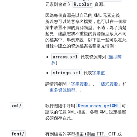
R.color
元素則會建立
資源。
因為每個資源是以自己的 XML 元素定義，
所以您可以隨意命名檔案，也可以在一個檔
案中放置不同的資源類型。不過，為了清楚
起見，建議您將不重複的資源類型放入不同
的檔案中。舉例來說，以下是一些可以在此
目錄中建立的資源檔案名稱常見慣例：
arrays.xml
代表資源陣列 (
類型陣
列
)
strings.xml
代表
字串值
詳情請參閱「
字串資源
」、「
樣式資源
」和
「
更多資源類型
」。
xml
/
Resources
.
get
XML
執行階段中呼叫
可
讀取的任意 XML 檔案。各種 XML 設定檔都
必須儲存在此。
font
/
有副檔名的字型檔案 (例如 TTF、OTF 或