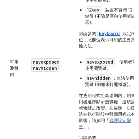
使用者顯示)。
12key
：裝置有實體 12 鍵
鍵盤 (不論是否向使用者顯
示)。
keyboard
另請參閱
設定欄
位，此欄位表示可用的主要文
輸入法。
navexposed
navexposed
可用
：使用者可
navhidden
瀏覽
使用瀏覽鍵。
鍵
navhidden
：無法使用瀏
覽鍵 (例如未打開機蓋)。
在應用程式生命週期內，如果
用者選擇顯示瀏覽鍵，這項設
就會隨之改變。如要進一步瞭
這在執行階段中對應用程式有
影響，請參閱「
處理設定變
更
」。
另請參閱