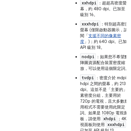
xxhdpi
：超超高密度螢
幕，約 480 dpi。已加至 AP
級別 16。
xxxhdpi
：特別超高密度
螢幕 (僅限啟動器圖示，請
閱「
支援不同的像素密
度
」)；約 640 dpi。已加至
API 級別 18。
nodpi
：如果您不希望點
陣圖資源配合裝置密度縮
放，可以使用這個限定詞。
tvdpi
：密度介於 mdpi 
hdpi 之間的螢幕，約 213
dpi。這並不是「主要的」
素密度分組，主要用於
720p 的電視，且大多數應
用程式不需要使用此限定
詞。如果是 1080p 電視面
xhdpi
板，請使用
；4K 
xxxhdpi
視面板則使用
。
已加至 API 級別 13。