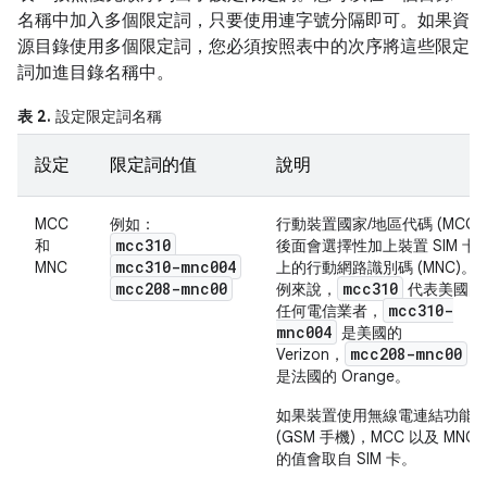
名稱中加入多個限定詞，只要使用連字號分隔即可。如果資
源目錄使用多個限定詞，您必須按照表中的次序將這些限定
詞加進目錄名稱中。
表 2.
設定限定詞名稱
設定
限定詞的值
說明
MCC
例如：
行動裝置國家/地區代碼 (MCC)
mcc310
和
後面會選擇性加上裝置 SIM 卡
mcc310-mnc004
MNC
上的行動網路識別碼 (MNC)。
mcc208-mnc00
mcc310
例來說，
代表美國的
mcc310-
任何電信業者，
mnc004
是美國的
mcc208-mnc00
Verizon，
則
是法國的 Orange。
如果裝置使用無線電連結功能
(GSM 手機)，MCC 以及 MNC
的值會取自 SIM 卡。