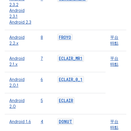
2.3.2
Android
2.3.1
Android 2.3
FROYO
Android
8
平台
2.2.x
特點
ECLAIR
_
MR1
Android
7
平台
2.1.x
特點
ECLAIR
_
0
_
1
Android
6
2.0.1
ECLAIR
Android
5
2.0
DONUT
Android 1.6
4
平台
特點