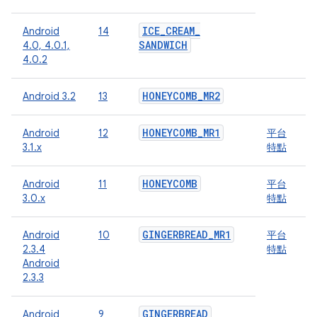
ICE
_
CREAM
_
Android
14
SANDWICH
4.0, 4.0.1,
4.0.2
HONEYCOMB
_
MR2
Android 3.2
13
HONEYCOMB
_
MR1
Android
12
平台
3.1.x
特點
HONEYCOMB
Android
11
平台
3.0.x
特點
GINGERBREAD
_
MR1
Android
10
平台
2.3.4
特點
Android
2.3.3
GINGERBREAD
Android
9