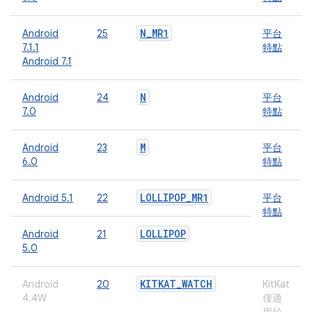
N
_
MR1
Android
25
平台
7.1.1
特點
Android 7.1
N
Android
24
平台
7.0
特點
M
Android
23
平台
6.0
特點
LOLLIPOP
_
MR1
Android 5.1
22
平台
特點
LOLLIPOP
Android
21
5.0
KITKAT
_
WATCH
Android
20
KitKat
4.4W
僅適