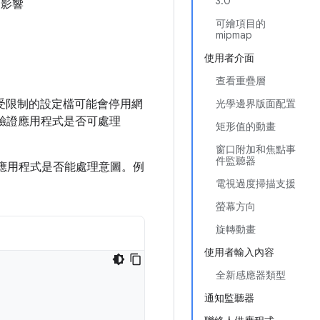
3.0
的影響
可繪項目的
mipmap
使用者介面
查看重疊層
說，受限制的設定檔可能會停用網
光學邊界版面配置
驗證應用程式是否可處理
矩形值的動畫
窗口附加和焦點事
件監聽器
應用程式是否能處理意圖。例
電視過度掃描支援
螢幕方向
旋轉動畫
使用者輸入內容
全新感應器類型
通知監聽器