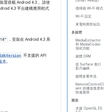
(Smart Ready)
置搭載 Android 4.3， 請使
oid 4.3 平台建構應用程式
僅掃描 Wi-Fi 模式
Wi-Fi 設定
來電時應答短訊
多媒體
18"
，安裝在 Android 4.3 系
MediaExtractor
和 MediaCodec
強化功能
SdkVersion
不支援的 API
媒體 DRM
版本
。
從 Surface 進行
影片編碼
媒體多重串流
RemoteControlCl
ient 的播放進度和
快速搜尋
圖形
支援 OpenGL ES