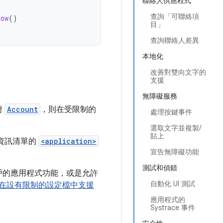
聯絡人供應程式
查詢「可聯絡項
how
()
目」
查詢聯絡人差異
本地化
改善對雙向文字的
支援
無障礙服務
附
Account
，則在受限制的
處理按鍵事件
選取文字並複製/
貼上
資訊清單的
<application>
宣告無障礙功能
測試和偵錯
戶的應用程式功能，或是允許
自動化 UI 測試
在設有限制的設定檔中支援
應用程式的
Systrace 事件