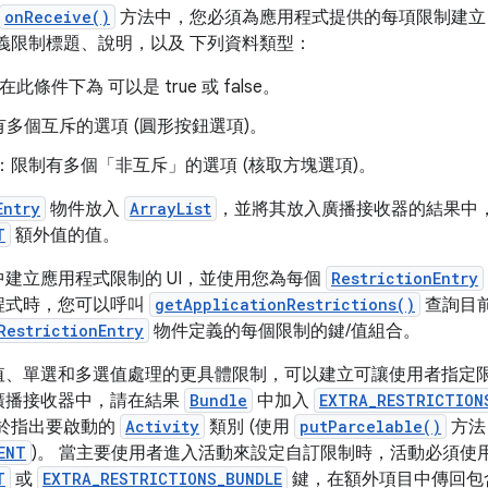
onReceive()
方法中，您必須為應用程式提供的每項限制建
義限制標題、說明，以及 下列資料類型：
此條件下為 可以是 true 或 false。
多個互斥的選項 (圓形按鈕選項)。
：限制有多個「非互斥」
的選項 (核取方塊選項)。
Entry
物件放入
ArrayList
，並將其放入廣播接收器的結果中
T
額外值的值。
建立應用程式限制的 UI，並使用您為每個
RestrictionEntry
程式時，您可以呼叫
getApplicationRestrictions()
查詢目
RestrictionEntry
物件定義的每個限制的鍵/值組合。
值、單選和多選值處理的更具體限制，可以建立可讓使用者指定
廣播接收器中，請在結果
Bundle
中加入
EXTRA_RESTRICTION
於指出要啟動的
Activity
類別 (使用
putParcelable()
方法
ENT
)。 當主要使用者進入活動來設定自訂限制時，活動必須使
T
或
EXTRA_RESTRICTIONS_BUNDLE
鍵，在額外項目中傳回包