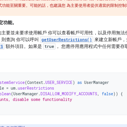
式功能至關重要。可能的話，也建議您 為主要使用者提供適當的限制控制
定功能。
主要並未要求使用帳戶 你可以查看帳戶可用性，以及停用無法
，則查詢 你可以呼叫
getUserRestrictions()
來建立新帳戶，
TS
額外項目。如果是
true
， 您應停用應用程式中任何需要存
stemService
(
Context
.
USER_SERVICE
)
as
UserManager
le
=
um
.
userRestrictions
olean
(
UserManager
.
DISALLOW_MODIFY_ACCOUNTS
,
false
))
{
unts, disable some functionality