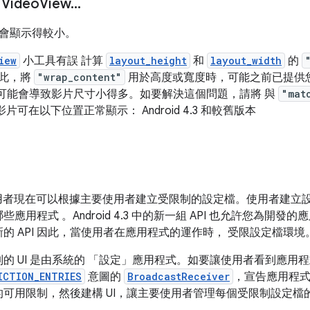
ideo
View
.
.
.
片可能會顯示得較小。
iew
小工具有誤 計算
layout_height
和
layout_width
的
此，將
"wrap_content"
用於高度或寬度時，可能之前已提供
本中，這可能會導致影片尺寸小得多。如要解決這個問題，請將 與
"mat
片可在以下位置正常顯示： Android 4.3 和較舊版本
腦上，使用者現在可以根據主要使用者建立受限制的設定檔。使用者建
用程式 。Android 4.3 中的新一組 API 也允許您為開
的 API 因此，當使用者在應用程式的運作時， 受限設定檔環境
的 UI 是由系統的 「設定」應用程式。如要讓使用者看到應用
ICTION_ENTRIES
意圖的
BroadcastReceiver
，宣告應用程
可用限制，然後建構 UI，讓主要使用者管理每個受限制設定檔