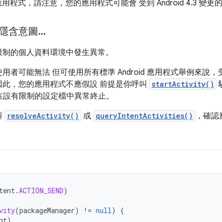
 應用程式，請注意，您的應用程式可能會 受到 Android 4.3 變更
隱含意圖
.
.
.
限制的個人資料環境中發生異常。
用者可能無法 但可使用所有標準 Android 應用程式舉例來
因此，您的應用程式不應假設 前提是你呼叫
startActivity()
在設有限制的設定檔中異常終止。
叫
resolveActivity()
或
queryIntentActivities()
，確認
tent
.
ACTION_SEND
)
vity
(
packageManager
)
!=
null
)
{
nt
)