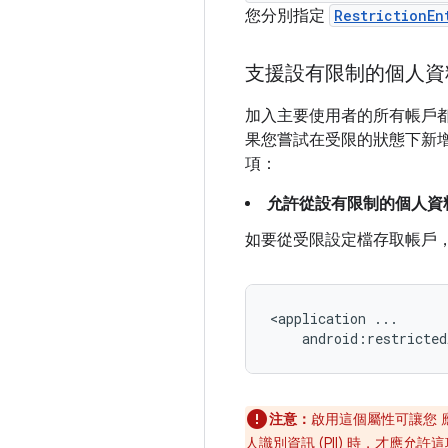
您分別指定
RestrictionEn
支援設有限制的個人資
加入主要使用者的所有帳戶
果您嘗試在受限的狀態下新
項：
允許從設有限制的個人資
如要從受限設定檔存取帳戶
<
application
...
android
:
restricted
注意：
啟用這個屬性可讓您
人識別資訊 (PII) 時，才