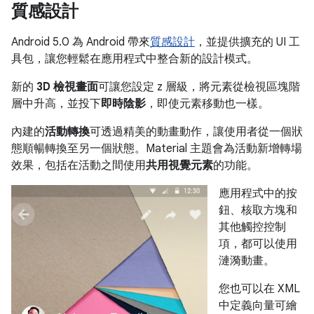
質感設計
Android 5.0 為 Android 帶來
質感設計
，並提供擴充的 UI 工
具包，讓您輕鬆在應用程式中整合新的設計模式。
新的
3D 檢視畫面
可讓您設定 z 層級，將元素從檢視區塊階
層中升高，並投下
即時陰影
，即使元素移動也一樣。
內建的
活動轉換
可透過精美的動畫動作，讓使用者從一個狀
態順暢轉換至另一個狀態。Material 主題會為活動新增轉場
效果，包括在活動之間使用
共用視覺元素
的功能。
應用程式中的按
鈕、核取方塊和
其他觸控控制
項，都可以使用
漣漪動畫。
您也可以在 XML
中定義向量可繪