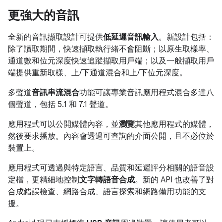
更強大的音訊
全新的音訊擷取設計可提供
低延遲音訊輸入
。新設計包括：
除了讀取期間，快速擷取執行緒不會阻斷；以原生取樣率、
通道數和位元深度快速追蹤擷取用戶端；以及一般擷取用戶
端提供重新取樣、上/下通道混合和上/下位元深度。
多聲道
音訊串流混合
功能可讓專業音訊應用程式混合多達八
個聲道，包括 5.1 和 7.1 聲道。
應用程式可以公開媒體內容，並
瀏覽
其他應用程式的媒體，
然後要求播放。內容會透過可查詢的介面公開，且不必位於
裝置上。
應用程式可透過與特定語言、品質和延遲評分相關的語音設
定檔，更精細地控制
文字轉語音合成
。新的 API 也改善了對
合成錯誤檢查、網路合成、語言探索和網路備用功能的支
援。