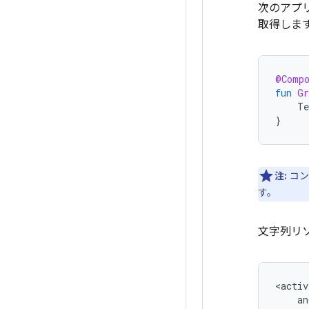
次のアプ
取得しま
@Comp
fun
Gr
Te
}
注:
コン
す。
文字列リ