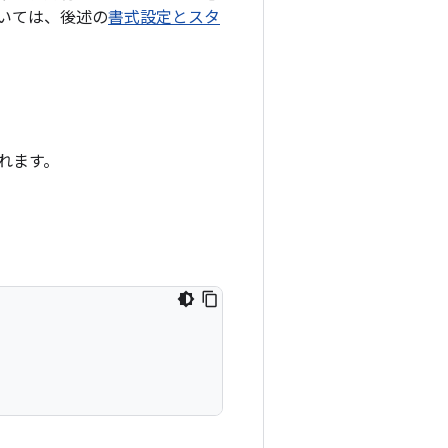
いては、後述の
書式設定とスタ
されます。