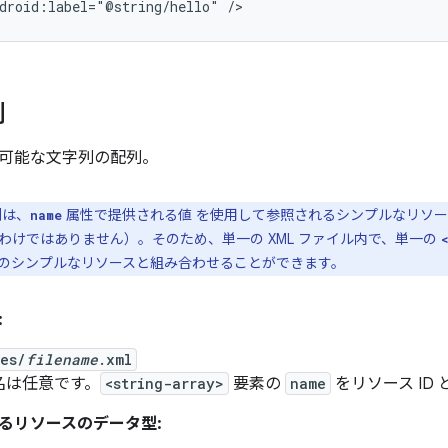
droid:label="@string/hello"
/>
列
可能な文字列の配列。
列は、
属性で提供される値 を使用して参照されるシンプルなリソース
name
わけではありません）。そのため、単一の XML ファイル内で、単一の
のシンプルなリソースと組み合わせることができます。
:
ues/
filename
.xml
名は任意です。
<string-array>
要素の
name
をリソース ID
るリソースのデータ型: