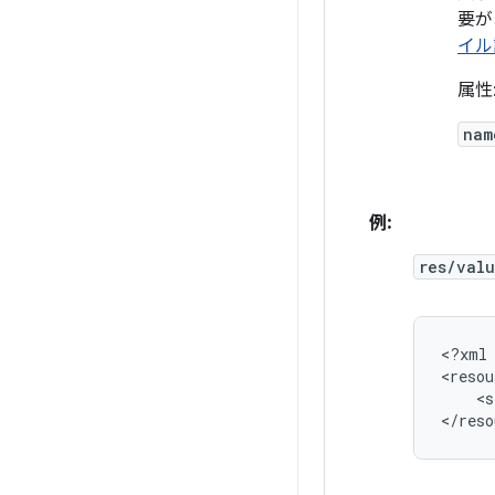
要が
イル
属性
nam
例:
res/valu
<?xml
<s
</reso