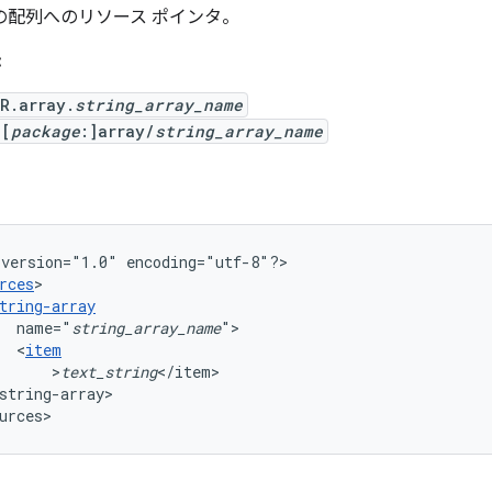
の配列へのリソース ポインタ。
:
R.array.
string_array_name
@[
package
:]array/
string_array_name
version="1.0"
encoding="utf-8"?>

rces
tring-array
name="
string_array_name
<
item
>
text_string
string-array>

urces>