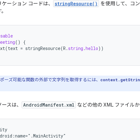
リケーション コードは、
stringResource()
を使用して、コン
す。
osable
eeting
()
{
xt
(
text
=
stringResource
(
R
.
string
.
hello
))
ポーズ可能な関数の外部で文字列を取得するには、
context.getStri
ソースは、
AndroidManifest.xml
などの他の XML ファイル