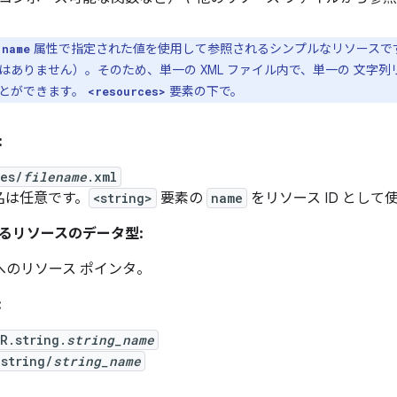
、
属性で指定された値を使用して参照されるシンプルなリソースです
name
はありません）。そのため、単一の XML ファイル内で、単一の 文字
とができます。
要素の下で。
<resources>
:
ues/
filename
.xml
名は任意です。
<string>
要素の
name
をリソース ID として
るリソースのデータ型:
へのリソース ポインタ。
:
R.string.
string_name
string/
string_name