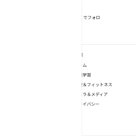
X
@AndroidDev を X でフォロ
ー
ANDROID の詳細
探索
Android
ゲーム
エンタープライズ向け Android
機械学習
セキュリティ
健康＆フィットネス
ソース
カメラ＆メディア
ニュース
プライバシー
ブログ
5G
ポッドキャスト