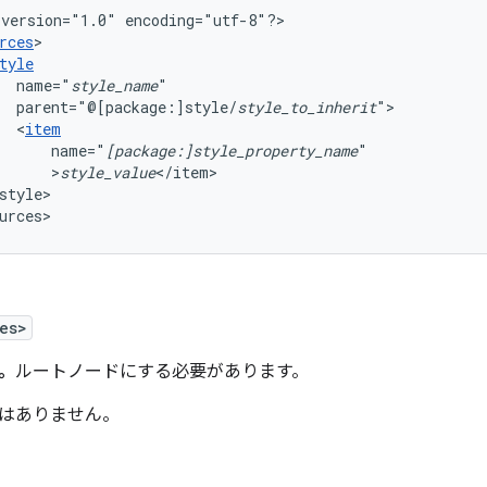
version="1.0"
encoding="utf-8"?>

rces
tyle
name="
style_name
parent="@[package:]style/
style_to_inherit
<
item
name="
[package:]style_property_name
>
style_value
style>

urces>
es>
。
ルートノードにする必要があります。
はありません。