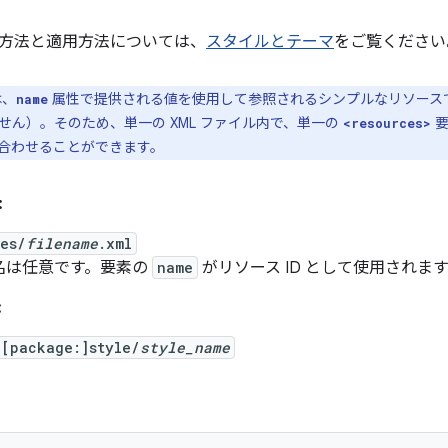
方法と適用方法については、
スタイルとテーマ
をご覧ください
は、
属性で提供される値を使用して参照されるシンプルなリソースで
name
せん）。そのため、単一の XML ファイル内で、単一の
要
<resources>
合わせることができます。
:
ues/
filename
.xml
名は任意です。要素の
name
がリソース ID として使用されま
:
[package:]style/
style_name