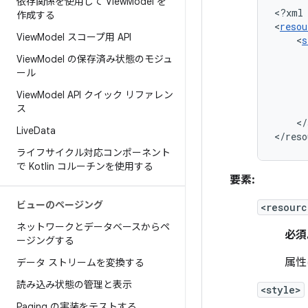
依存関係を使用して View
Model を
<?xml
作成する
<
resou
View
Model スコープ用 API
<
s
View
Model の保存済み状態のモジュ
ール
View
Model API クイック リファレン
ス
</
Live
Data
</reso
ライフサイクル対応コンポーネント
で Kotlin コルーチンを使用する
要素:
ビューのページング
<resourc
ネットワークとデータベースからペ
必須
ージングする
属性
データ ストリームを変換する
読み込み状態の管理と表示
<style>
Paging の実装をテストする