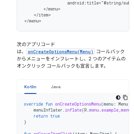
android:title="@string/subm
</item>

</menu>
次のアプリコード
は、
onCreateOptionsMenu(Menu)
コールバック
からメニューをインフレートし、2 つのアイテムの
オンクリック コールバックも宣言します。
Kotlin
Java
override
fun
onCreateOptionsMenu
(
menu
:
Menu
):
menuInflater
.
inflate
(
R
.
menu
.
example_menu
,
return
true
}
fun
onGroupItemClick
(
item
:
MenuItem
)
{