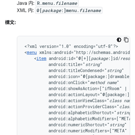
Java 内:
R.menu.
filename
XML 内:
@[
package
:]menu.
filename
構文:
<?xml
version="1.0"
encoding="utf-8"?>

<
menu
<
item
android:id="@[+][
package
:]id/
resour
android:title="
string
android:titleCondensed="
string
android:icon="@[package:]drawable/
d
android:onClick="
method
name
android:showAsAction=["ifRoom"
|
"n
android:actionLayout="@[package:]la
android:actionViewClass="
class
name
android:actionProviderClass="
class
android:alphabeticShortcut="
string
android:alphabeticModifiers=["META"
android:numericShortcut="
string
android:numericModifiers=["META"
|