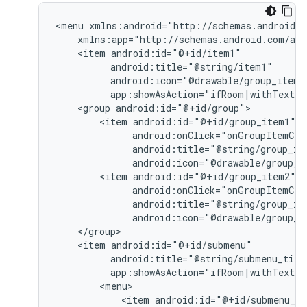
<menu
<item
<group
<item
android:icon="@drawable/group_i
<item
android:icon="@drawable/group_i
<item
app:showAsAction="ifRoom|withText"
<item