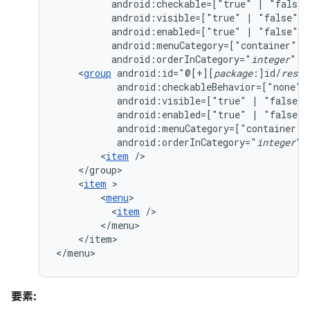
android:checkable=["true"
|
android:visible=["true"
|
android:enabled=["true"
|
android:menuCategory=["container"
|
android:orderInCategory="
integer
"
<
group
android:id="@[+][
package
:]id/
resou
android:checkableBehavior=["none"
android:visible=["true"
|
android:enabled=["true"
|
android:menuCategory=["container"
android:orderInCategory="
integer
"
<
item
<
item
<
menu
<
item
</item>

</menu>
要素: