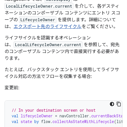
LocalLifecycleOwner.current
を介して、各デスティ
ネーションのコンポーザブル コンテンツにエントリ スコ
ープの
LifecycleOwner
を提供します。詳細について
は、
エクスポート先のライフサイクル
をご覧ください。
ライフサイクルを認識するオペレーション
は、
LocalLifecycleOwner.current
を参照して、宛先
のコンポーザブル コンテンツ内で直接実行する必要があ
ります。
たとえば、バックスタック エントリを使用してライフサ
イクル対応の方法でフローを収集する場合:
変更前:
// In your destination screen or host
val
lifecycleOwner
=
navController
.
currentBackStac
val
state
by
flow
.
collectAsStateWithLifecycle
(
life