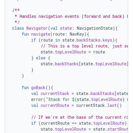
/**
 * Handles navigation events (forward and back) by
 */
class
Navigator
(
val
state
:
NavigationState
){
fun
navigate
(
route
:
NavKey
){
if
(
route
in
state
.
backStacks
.
keys
){
// This is a top level route, just swi
state
.
topLevelRoute
=
route
}
else
{
state
.
backStacks
[
state
.
topLevelRoute
]?
}
}
fun
goBack
(){
val
currentStack
=
state
.
backStacks
[
state
.
error
(
"Stack for 
${
state
.
topLevelRoute
}
 no
val
currentRoute
=
currentStack
.
last
()
// If we're at the base of the current rou
if
(
currentRoute
==
state
.
topLevelRoute
){
state
.
topLevelRoute
=
state
.
startRoute