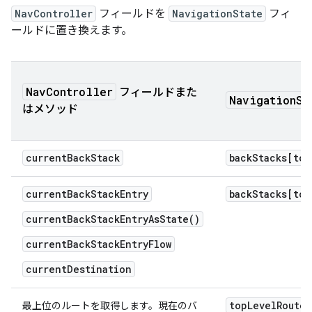
NavController
フィールドを
NavigationState
フィ
ールドに置き換えます。
NavController
フィールドまた
NavigationSt
はメソッド
currentBackStack
backStacks[top
currentBackStackEntry
backStacks[top
currentBackStackEntryAsState()
currentBackStackEntryFlow
currentDestination
topLevelRoute
最上位のルートを取得します。現在のバ