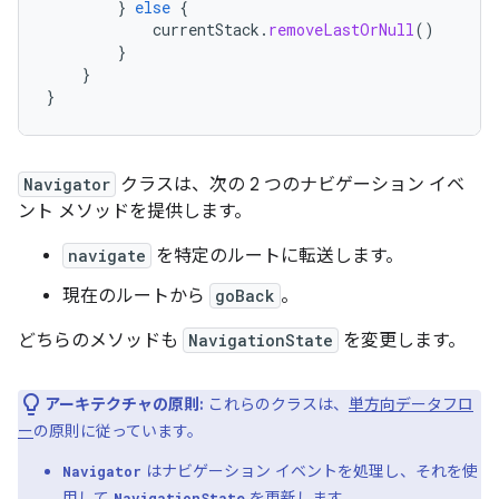
}
else
{
currentStack
.
removeLastOrNull
()
}
}
}
Navigator
クラスは、次の 2 つのナビゲーション イベ
ント メソッドを提供します。
navigate
を特定のルートに転送します。
現在のルートから
goBack
。
どちらのメソッドも
NavigationState
を変更します。
アーキテクチャの原則:
これらのクラスは、
単方向データフロ
ー
の原則に従っています。
はナビゲーション イベントを処理し、それを使
Navigator
用して
を更新します。
NavigationState