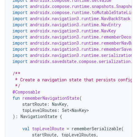
import
androidx.compose.runtime.setValue
import
androidx.compose.runtime.snapshots.Snapshot
import
androidx.compose.runtime.toMutableStateList
import
androidx.navigation3.runtime.NavBackStack
import
androidx.navigation3.runtime.NavEntry
import
androidx.navigation3.runtime.NavKey
import
androidx.navigation3.runtime.rememberDecora
import
androidx.navigation3.runtime.rememberNavBac
import
androidx.navigation3.runtime.rememberSaveab
import
androidx.navigation3.runtime.serialization.
import
androidx.savedstate.compose.serialization.s
/**
 * Create a navigation state that persists config 
 */
@Composable
fun
rememberNavigationState
(
startRoute
:
NavKey
,
topLevelRoutes
:
Set<NavKey>
):
NavigationState
{
val
topLevelRoute
=
rememberSerializable
(
startRoute
,
topLevelRoutes
,