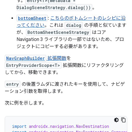
す。
entry<T>(metadata =
DialogSceneStrategy.dialog())
。
bottomSheet
:
こちらのボトムシートのレシピに沿
ってください
。これは
dialog
の手順と似ています
が、
BottomSheetSceneStrategy
はコア
Navigation 3 ライブラリの一部ではないため、プロ
ジェクトにコピーする必要があります。
NavGraphBuilder
拡張関数
を
EntryProviderScope<T>
拡張関数にリファクタリング
してから、移動できます。
entry
の後置ラムダに渡されたキーを使用して、ナビゲ
ーション引数を取得します。
次に例を示します。
import
androidx.navigation.NavDestination