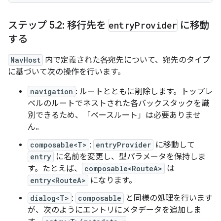
ステップ 5
.
2: 移行先を
entry
Provider
に移動
する
NavHost
内で定義された各宛先について、宛先のタイプ
に基づいて次の操作を行います。
navigation
: ルートとともに削除します。トップレ
ベルのルートでネストされた各バックスタックを識
別できるため、「ベースルート」は必要ありませ
ん。
composable<T>
:
entryProvider
に移動して
entry
に名前を変更し、型パラメータを保持しま
す。たとえば、
composable<RouteA>
は
entry<RouteA>
になります。
dialog<T>
:
composable
と同様の処理を行います
が、次のようにエントリにメタデータを追加しま