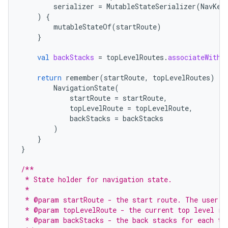
serializer
=
MutableStateSerializer
(
NavKey
)
{
mutableStateOf
(
startRoute
)
}
val
backStacks
=
topLevelRoutes
.
associateWith
return
remember
(
startRoute
,
topLevelRoutes
)
{
NavigationState
(
startRoute
=
startRoute
,
topLevelRoute
=
topLevelRoute
,
backStacks
=
backStacks
)
}
}
/**
 * State holder for navigation state.
 *
 * @param startRoute - the start route. The user w
 * @param topLevelRoute - the current top level ro
 * @param backStacks - the back stacks for each to