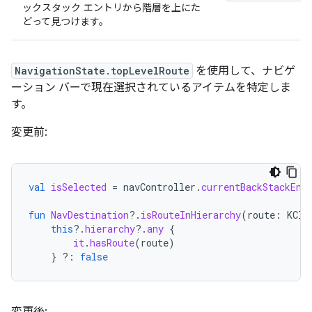
ックスタック エントリから階層を上にた
どって見つけます。
NavigationState.topLevelRoute
を使用して、ナビゲ
ーション バーで現在選択されているアイテムを特定しま
す。
変更前:
val
isSelected
=
navController
.
currentBackStackEnt
fun
NavDestination
?.
isRouteInHierarchy
(
route
:
KCla
this
?.
hierarchy
?.
any
{
it
.
hasRoute
(
route
)
}
?:
false