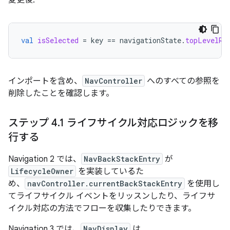
変更後:
val
isSelected
=
key
==
navigationState
.
topLevelRo
インポートを含め、
NavController
へのすべての参照を
削除したことを確認します。
ステップ 4
.
1 ライフサイクル対応ロジックを移
行する
Navigation 2 では、
NavBackStackEntry
が
LifecycleOwner
を実装しているた
め、
navController.currentBackStackEntry
を使用し
てライフサイクル イベントをリッスンしたり、ライフサ
イクル対応の方法でフローを収集したりできます。
Navigation 3 では、
NavDisplay
は