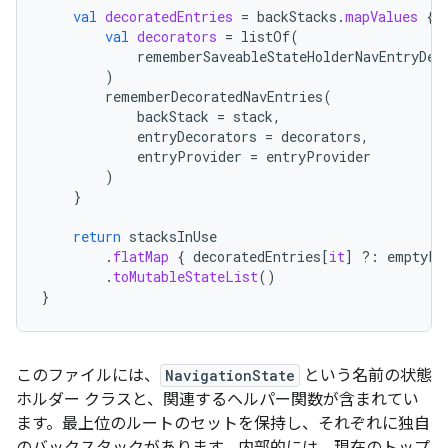
val
decoratedEntries
=
backStacks
.
mapValues
{
val
decorators
=
listOf
(
rememberSaveableStateHolderNavEntryDec
)
rememberDecoratedNavEntries
(
backStack
=
stack
,
entryDecorators
=
decorators
,
entryProvider
=
entryProvider
)
}
return
stacksInUse
.
flatMap
{
decoratedEntries
[
it
]
?:
emptyLi
.
toMutableStateList
()
}
このファイルには、
NavigationState
という名前の状態
ホルダー クラスと、関連するヘルパー関数が含まれてい
ます。最上位のルートのセットを保持し、それぞれに独自