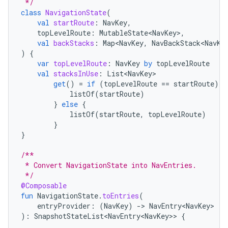
 */
class
NavigationState
(
val
startRoute
:
NavKey
,
topLevelRoute
:
MutableState<NavKey>
,
val
backStacks
:
Map<NavKey
,
NavBackStack<NavKe
)
{
var
topLevelRoute
:
NavKey
by
topLevelRoute
val
stacksInUse
:
List<NavKey>
get
()
=
if
(
topLevelRoute
==
startRoute
)
{
listOf
(
startRoute
)
}
else
{
listOf
(
startRoute
,
topLevelRoute
)
}
}
/**
 * Convert NavigationState into NavEntries.
 */
@Composable
fun
NavigationState
.
toEntries
(
entryProvider
:
(
NavKey
)
-
>
NavEntry<NavKey>
):
SnapshotStateList<NavEntry<NavKey>
>
{