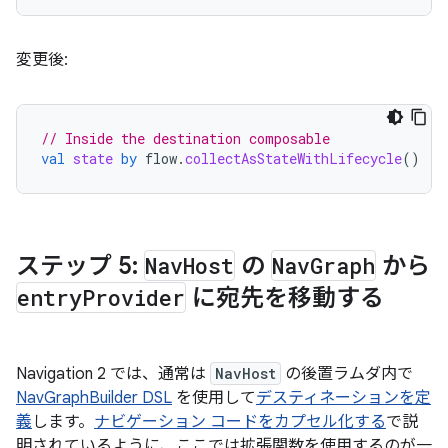
変更後:
// Inside the destination composable
val
state
by
flow
.
collectAsStateWithLifecycle
()
ステップ 5:
Nav
Host
の
Nav
Graph
から
entry
Provider
に宛先を移動する
Navigation 2 では、通常は
NavHost
の後置ラムダ内で
NavGraphBuilder DSL
を使用して
デスティネーションを定
義
します。
ナビゲーション コードをカプセル化する
で説
明されているように、ここでは拡張関数を使用するのが一