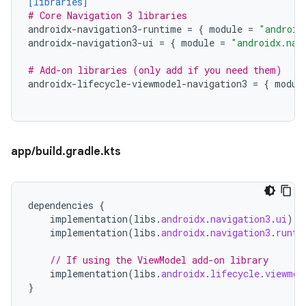
[libraries]
# Core Navigation 3 libraries
androidx-navigation3-runtime
=
{
module
=
"android
androidx-navigation3-ui
=
{
module
=
"androidx.nav
# Add-on libraries (only add if you need them)
androidx-lifecycle-viewmodel-navigation3
=
{
modul
app/build.gradle.kts
dependencies
{
implementation
(
libs
.
androidx
.
navigation3
.
ui
)
implementation
(
libs
.
androidx
.
navigation3
.
runti
// If using the ViewModel add-on library
implementation
(
libs
.
androidx
.
lifecycle
.
viewmod
}