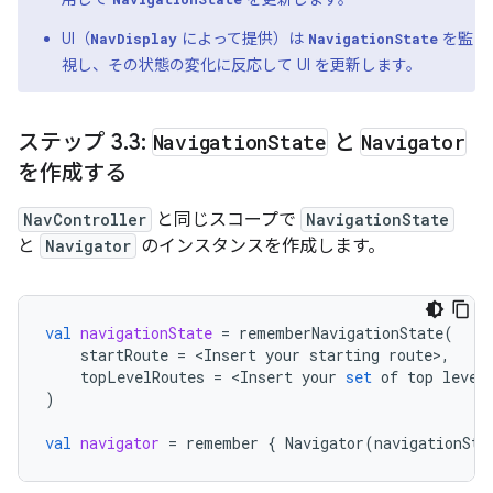
UI（
によって提供）は
を監
NavDisplay
NavigationState
視し、その状態の変化に反応して UI を更新します。
ステップ 3
.
3:
Navigation
State
と
Navigator
を作成する
NavController
と同じスコープで
NavigationState
と
Navigator
のインスタンスを作成します。
val
navigationState
=
rememberNavigationState
(
startRoute
=
<
Insert
your
starting
route
>
,
topLevelRoutes
=
<
Insert
your
set
of
top
level
)
val
navigator
=
remember
{
Navigator
(
navigationSta