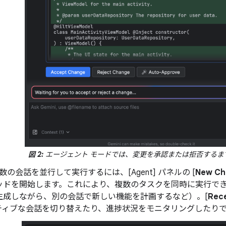
図 2:
エージェント モードでは、変更を承認または拒否するま
複数の会話を並行して実行するには、[Agent] パネルの [
New Ch
ッドを開始します。これにより、複数のタスクを同時に実行でき
生成しながら、別の会話で新しい機能を計画するなど）。[
Rec
ティブな会話を切り替えたり、進捗状況をモニタリングしたり