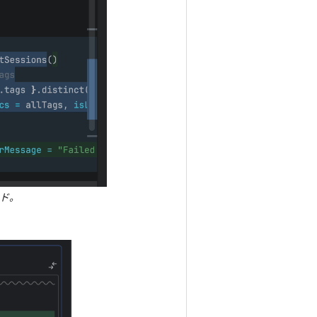
ード。
。