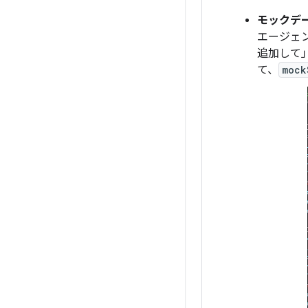
モックデ
エージェ
追加して
て、
mock