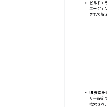
ビルドエ
エージェ
されて解
UI 要素
ザー設定
検索され