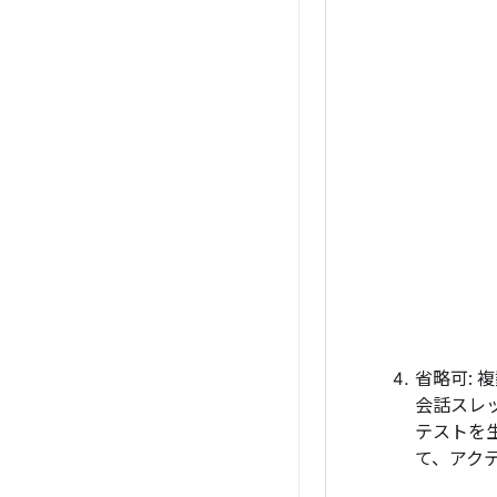
省略可: 
会話スレ
テストを
て、アク