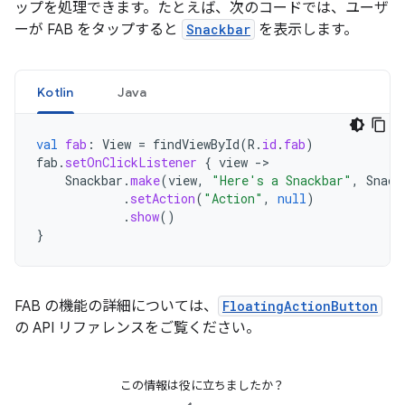
ップを処理できます。たとえば、次のコードでは、ユーザ
ーが FAB をタップすると
Snackbar
を表示します。
Kotlin
Java
val
fab
:
View
=
findViewById
(
R
.
id
.
fab
)
fab
.
setOnClickListener
{
view
->
Snackbar
.
make
(
view
,
"Here's a Snackbar"
,
Snack
.
setAction
(
"Action"
,
null
)
.
show
()
}
FAB の機能の詳細については、
FloatingActionButton
の API リファレンスをご覧ください。
この情報は役に立ちましたか？