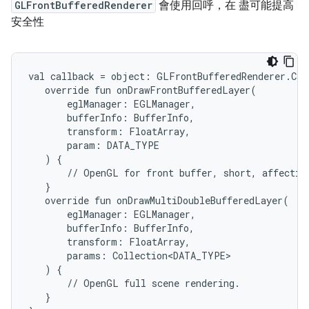
GLFrontBufferedRenderer
會使用回呼，在 盡可能提高
安全性
val callback = object: GLFrontBufferedRenderer.Cal
   override fun onDrawFrontBufferedLayer(

       eglManager: EGLManager,

       bufferInfo: BufferInfo,

       transform: FloatArray,

       param: DATA_TYPE

   ) {

       // OpenGL for front buffer, short, affecting
   }

   override fun onDrawMultiDoubleBufferedLayer(

       eglManager: EGLManager,

       bufferInfo: BufferInfo,

       transform: FloatArray,

       params: Collection<DATA_TYPE>

   ) {

       // OpenGL full scene rendering.

   }
