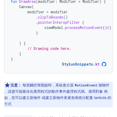
fun
DrawArea
(
modifier
:
Modifier
=
Modifier
)
{
Canvas
(
modifier
=
modifier
.
clipToBounds
()
.
pointerInteropFilter
{
viewModel
.
processMotionEvent
(
it
)
}
)
{
// Drawing code here.
}
}
StylusSnippets
.
kt
注意：
每當觸控筆開啟時，系統會分派
個物件
MotionEvent
。請盡可能最佳化應用程式的動作事件處理程式碼。適用對象 例
如，您可以建立新物件 或建立新物件來避免堆積分配量 lambda 的
方式