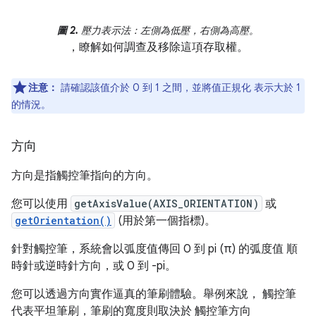
圖 2.
壓力表示法：左側為低壓，右側為高壓。
，瞭解如何調查及移除這項存取權。
注意：
請確認該值介於 0 到 1 之間，並將值正規化 表示大於 1
的情況。
方向
方向是指觸控筆指向的方向。
您可以使用
getAxisValue(AXIS_ORIENTATION)
或
getOrientation()
(用於第一個指標)。
針對觸控筆，系統會以弧度值傳回 0 到 pi (π) 的弧度值 順
時針或逆時針方向，或 0 到 -pi。
您可以透過方向實作逼真的筆刷體驗。舉例來說， 觸控筆
代表平坦筆刷，筆刷的寬度則取決於 觸控筆方向