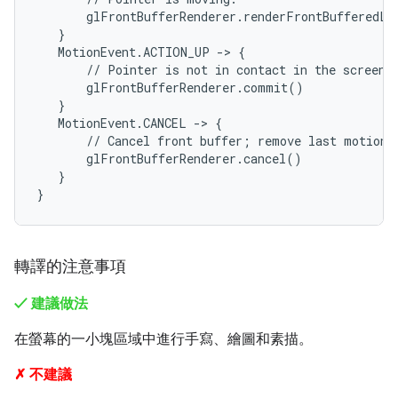
       glFrontBufferRenderer.renderFrontBufferedLa
   }

   MotionEvent.ACTION_UP -> {

       // Pointer is not in contact in the screen.

       glFrontBufferRenderer.commit()

   }

   MotionEvent.CANCEL -> {

       // Cancel front buffer; remove last motion s
       glFrontBufferRenderer.cancel()

   }

轉譯的注意事項
✓ 建議做法
在螢幕的一小塊區域中進行手寫、繪圖和素描。
✗ 不建議