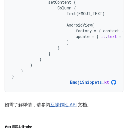
setContent
{
Column
{
Text
(
EMOJI_TEXT
)
AndroidView
(
factory
=
{
context
-
>
update
=
{
it
.
text
=
E
)
}
}
}
)
}
}
EmojiSnippets
.
kt
如需了解详情，请参阅
互操作性 API
文档。