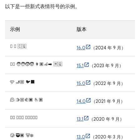
以下是一些新式表情符号的示例。
示例
版本
🫩 🪉 🇨🇶
16.0
（2024 年 9 月）
🐦‍🔥 🧑‍🧑‍🧒‍🧒 👩🏽‍🦽‍➡️ 🇲🇶
15.1
（2023 年 9 月）
🩷 🫸🏼 🐦‍⬛
15.0
（2022 年 9 月）
🫠 🫱🏼‍🫲🏿 🫰🏽
14.0
（2021 年 9 月）
😶‍🌫️ 🧔🏻‍♀️ 🧑🏿‍❤️‍🧑🏾
13.1
（2020 年 9 月）
🥲 🥷🏿 🐻‍❄️
13.0
（2020 年 3 月）