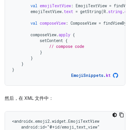
val
emojiTextView
:
EmojiTextView
=
findVie
emojiTextView
.
text
=
getString
(
R
.
string
.
em
val
composeView
:
ComposeView
=
findViewByI
composeView
.
apply
{
setContent
{
// compose code
}
}
}
}
EmojiSnippets
.
kt
然后，在 XML 文件中：