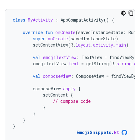
class
MyActivity
:
AppCompatActivity
()
{
override
fun
onCreate
(
savedInstanceState
:
Bund
super
.
onCreate
(
savedInstanceState
)
setContentView
(
R
.
layout
.
activity_main
)
val
emojiTextView
:
TextView
=
findViewById
emojiTextView
.
text
=
getString
(
R
.
string
.
em
val
composeView
:
ComposeView
=
findViewByI
composeView
.
apply
{
setContent
{
// compose code
}
}
}
}
EmojiSnippets
.
kt