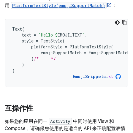
用
PlatformTextStyle(emojiSupportMatch)
：
Text
(
text
=
"Hello 
$
EMOJI_TEXT
"
,
style
=
TextStyle
(
platformStyle
=
PlatformTextStyle
(
emojiSupportMatch
=
EmojiSupportMatch
.
)
/* ... */
)
)
EmojiSnippets
.
kt
互操作性
如果您的应用在同一
Activity
中同时使用 View 和
Compose，请确保您使用的是适当的 API 来正确配置表情