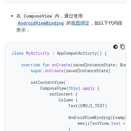
在
ComposeView
内，通过使用
AndroidViewBinding
的
视图绑定
，如以下代码段
所示：
class
MyActivity
:
AppCompatActivity
()
{
override
fun
onCreate
(
savedInstanceState
:
Bund
super
.
onCreate
(
savedInstanceState
)
setContentView
(
ComposeView
(
this
).
apply
{
setContent
{
Column
{
Text
(
EMOJI_TEXT
)
AndroidViewBinding
(
Example
emojiTextView
.
text
=
E
}