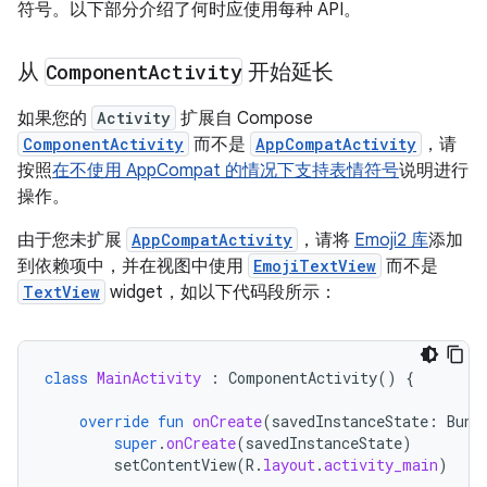
符号。以下部分介绍了何时应使用每种 API。
从
Component
Activity
开始延长
如果您的
Activity
扩展自 Compose
ComponentActivity
而不是
AppCompatActivity
，请
按照
在不使用 AppCompat 的情况下支持表情符号
说明进行
操作。
由于您未扩展
AppCompatActivity
，请将
Emoji2 库
添加
到依赖项中，并在视图中使用
EmojiTextView
而不是
TextView
widget，如以下代码段所示：
class
MainActivity
:
ComponentActivity
()
{
override
fun
onCreate
(
savedInstanceState
:
Bund
super
.
onCreate
(
savedInstanceState
)
setContentView
(
R
.
layout
.
activity_main
)