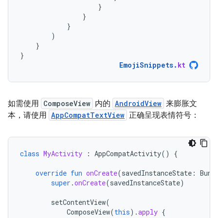
}
}
}
)
}
}
EmojiSnippets
.
kt
如需使用
ComposeView
内的
AndroidView
来膨胀文
本，请使用
AppCompatTextView
正确呈现表情符号：
class
MyActivity
:
AppCompatActivity
()
{
override
fun
onCreate
(
savedInstanceState
:
Bund
super
.
onCreate
(
savedInstanceState
)
setContentView
(
ComposeView
(
this
).
apply
{