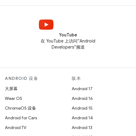
YouTube
在 YouTube 上访问“Android
Developers”频道
ANDROID 设备
版本
大屏幕
Android 17
Wear OS
Android 16
ChromeOS 设备
Android 15
Android for Cars
Android 14
Android TV
Android 13