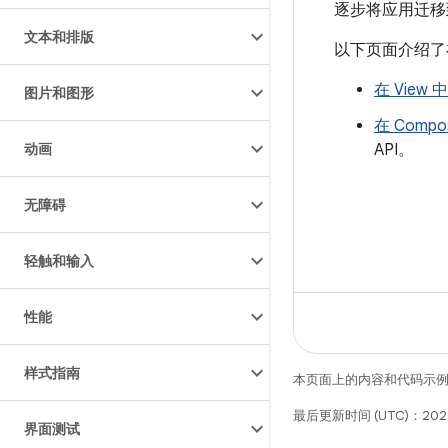
逐步将应用迁移到 
文本和排版
以下页面介绍了在基
在 View 
图片和图形
在 Compo
动画
API。
无障碍
轻触和输入
性能
样式指南
本页面上的内容和代码示
最后更新时间 (UTC)：2026
界面测试