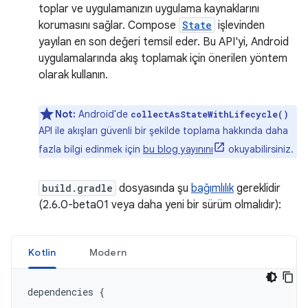
toplar ve uygulamanızın uygulama kaynaklarını
korumasını sağlar. Compose
State
işlevinden
yayılan en son değeri temsil eder. Bu API'yi, Android
uygulamalarında akış toplamak için önerilen yöntem
olarak kullanın.
Not:
Android'de
collectAsStateWithLifecycle()
API ile akışları güvenli bir şekilde toplama hakkında daha
fazla bilgi edinmek için
bu blog yayınını
okuyabilirsiniz.
build.gradle
dosyasında şu
bağımlılık
gereklidir
(2.6.0-beta01 veya daha yeni bir sürüm olmalıdır):
Kotlin
Modern
dependencies
{
...