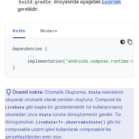
build.gradle
dosyasında aşağıdaki
bağımlılık
gereklidir:
Kotlin
Modern
dependencies
{
...
implementation
(
"androidx.compose.runtime:run
}
Önemli nokta:
Otomatik Oluşturma,
nesnelerini
State
okuyarak otomatik olarak yeniden oluşturur. Compose'da
gibi başka bir gözlemlenebilir tür kullanıyorsanız
LiveData
okumadan önce
türüne dönüştürmeniz gerekir. Tür
State
dönüşümünün,
gibi bir
LiveData<T>.observeAsState()
composable uzantı işlevi kullanılarak composable'da
gerçekleştiğinden emin olun.