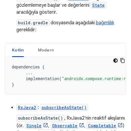
gözlemlemeye başlar ve değerlerini
State
aracılığıyla gösterir.
build.gradle
dosyasında aşağıdaki
bağımlılık
gereklidir:
Kotlin
Modern
dependencies
{
...
implementation
(
"androidx.compose.runtime:run
}
RxJava2
:
subscribeAsState()
subscribeAsState()
, RxJava2'nin reaktif akışlarını
(ör.
Single
,
Observable
,
Completable
)