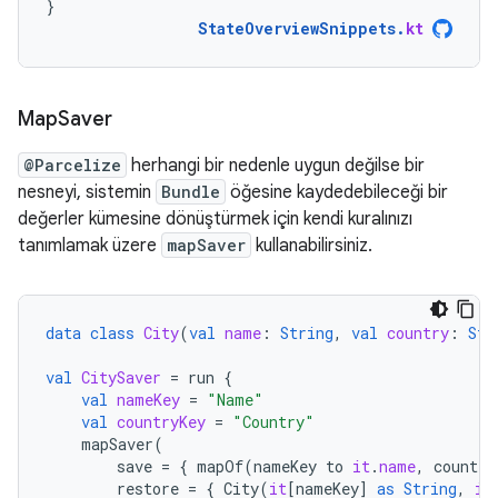
}
StateOverviewSnippets
.
kt
Map
Saver
@Parcelize
herhangi bir nedenle uygun değilse bir
nesneyi, sistemin
Bundle
öğesine kaydedebileceği bir
değerler kümesine dönüştürmek için kendi kuralınızı
tanımlamak üzere
mapSaver
kullanabilirsiniz.
data
class
City
(
val
name
:
String
,
val
country
:
Str
val
CitySaver
=
run
{
val
nameKey
=
"Name"
val
countryKey
=
"Country"
mapSaver
(
save
=
{
mapOf
(
nameKey
to
it
.
name
,
country
restore
=
{
City
(
it
[
nameKey
]
as
String
,
it