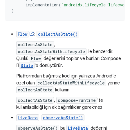
implementation
(
"androidx.lifecycle:lifecycle
}
Flow
:
collectAsState()
collectAsState
,
collectAsStateWithLifecycle
ile benzerdir.
Çünkü
Flow
değerlerini toplar ve bunları Compose

State
'a dönüştürür.
Platformdan bağımsız kod için yalnızca Android'e
özel olan
collectAsStateWithLifecycle
yerine
collectAsState
kullanın.
collectAsState
,
compose-runtime
'te
kullanılabildiği için ek bağımlılıklar gerekmez.
LiveData
:
observeAsState()
observeAsState()
bu
LiveData
değerini