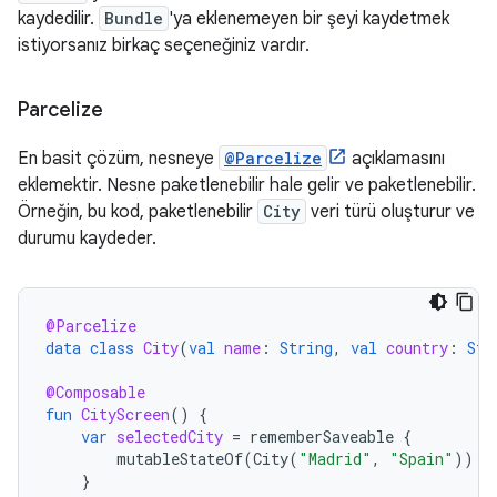
kaydedilir.
Bundle
'ya eklenemeyen bir şeyi kaydetmek
istiyorsanız birkaç seçeneğiniz vardır.
Parcelize
En basit çözüm, nesneye
@Parcelize
açıklamasını
eklemektir. Nesne paketlenebilir hale gelir ve paketlenebilir.
Örneğin, bu kod, paketlenebilir
City
veri türü oluşturur ve
durumu kaydeder.
@Parcelize
data
class
City
(
val
name
:
String
,
val
country
:
Str
@Composable
fun
CityScreen
()
{
var
selectedCity
=
rememberSaveable
{
mutableStateOf
(
City
(
"Madrid"
,
"Spain"
))
}