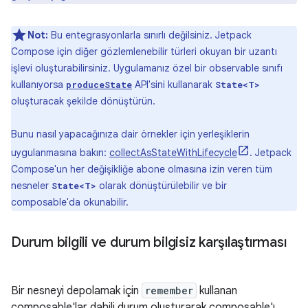
Not:
Bu entegrasyonlarla sınırlı değilsiniz. Jetpack
Compose için diğer gözlemlenebilir türleri okuyan bir uzantı
işlevi oluşturabilirsiniz. Uygulamanız özel bir observable sınıfı
kullanıyorsa
API'sini kullanarak
produceState
State<T>
oluşturacak şekilde dönüştürün.
Bunu nasıl yapacağınıza dair örnekler için yerleşiklerin
uygulanmasına bakın:
collectAsStateWithLifecycle
. Jetpack
Compose'un her değişikliğe abone olmasına izin veren tüm
nesneler
olarak dönüştürülebilir ve bir
State<T>
composable'da okunabilir.
Durum bilgili ve durum bilgisiz karşılaştırması
Bir nesneyi depolamak için
remember
kullanan
composable'lar dahili durum oluşturarak composable'ı