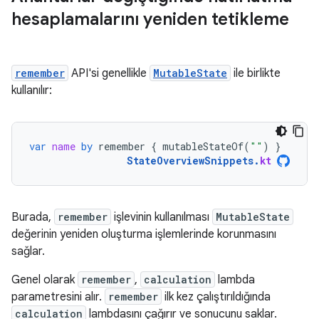
hesaplamalarını yeniden tetikleme
remember
API'si genellikle
MutableState
ile birlikte
kullanılır:
var
name
by
remember
{
mutableStateOf
(
""
)
}
StateOverviewSnippets
.
kt
Burada,
remember
işlevinin kullanılması
MutableState
değerinin yeniden oluşturma işlemlerinde korunmasını
sağlar.
Genel olarak
remember
,
calculation
lambda
parametresini alır.
remember
ilk kez çalıştırıldığında
calculation
lambdasını çağırır ve sonucunu saklar.