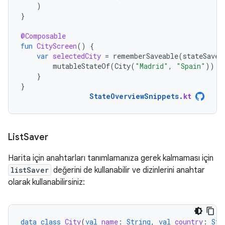
)
}
@Composable
fun
CityScreen
()
{
var
selectedCity
=
rememberSaveable
(
stateSaver
mutableStateOf
(
City
(
"Madrid"
,
"Spain"
))
}
}
StateOverviewSnippets
.
kt
List
Saver
Harita için anahtarları tanımlamanıza gerek kalmaması için
listSaver
değerini de kullanabilir ve dizinlerini anahtar
olarak kullanabilirsiniz:
data
class
City
(
val
name
:
String
,
val
country
:
Str