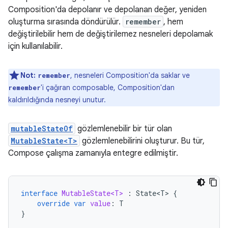
Composition'da depolanır ve depolanan değer, yeniden
oluşturma sırasında döndürülür.
remember
, hem
değiştirilebilir hem de değiştirilemez nesneleri depolamak
için kullanılabilir.
Not:
, nesneleri Composition'da saklar ve
remember
'i çağıran composable, Composition'dan
remember
kaldırıldığında nesneyi unutur.
mutableStateOf
gözlemlenebilir bir tür olan
MutableState<T>
gözlemlenebilirini oluşturur. Bu tür,
Compose çalışma zamanıyla entegre edilmiştir.
interface
MutableState<T>
:
State<T>
{
override
var
value
:
T
}