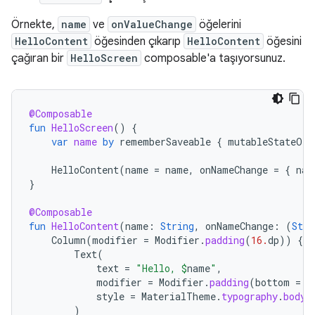
Örnekte,
name
ve
onValueChange
öğelerini
HelloContent
öğesinden çıkarıp
HelloContent
öğesini
çağıran bir
HelloScreen
composable'a taşıyorsunuz.
@Composable
fun
HelloScreen
()
{
var
name
by
rememberSaveable
{
mutableStateOf
(
HelloContent
(
name
=
name
,
onNameChange
=
{
nam
}
@Composable
fun
HelloContent
(
name
:
String
,
onNameChange
:
(
Stri
Column
(
modifier
=
Modifier
.
padding
(
16.
dp
))
{
Text
(
text
=
"Hello, 
$
name
"
,
modifier
=
Modifier
.
padding
(
bottom
=
8
style
=
MaterialTheme
.
typography
.
bodyM
)