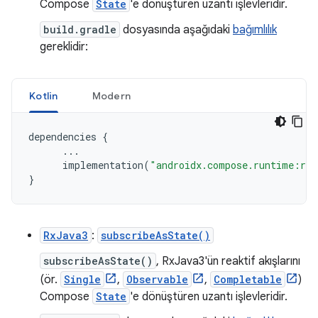
Compose
State
'e dönüştüren uzantı işlevleridir.
build.gradle
dosyasında aşağıdaki
bağımlılık
gereklidir:
Kotlin
Modern
dependencies
{
...
implementation
(
"androidx.compose.runtime:run
}
RxJava3
:
subscribeAsState()
subscribeAsState()
, RxJava3'ün reaktif akışlarını
(ör.
Single
,
Observable
,
Completable
)
Compose
State
'e dönüştüren uzantı işlevleridir.