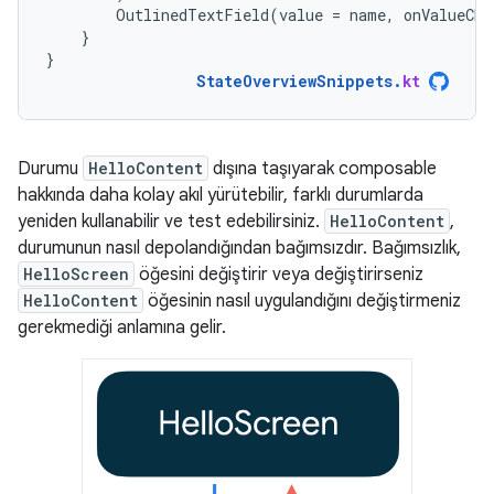
OutlinedTextField
(
value
=
name
,
onValueCha
}
}
StateOverviewSnippets
.
kt
Durumu
HelloContent
dışına taşıyarak composable
hakkında daha kolay akıl yürütebilir, farklı durumlarda
yeniden kullanabilir ve test edebilirsiniz.
HelloContent
,
durumunun nasıl depolandığından bağımsızdır. Bağımsızlık,
HelloScreen
öğesini değiştirir veya değiştirirseniz
HelloContent
öğesinin nasıl uygulandığını değiştirmeniz
gerekmediği anlamına gelir.