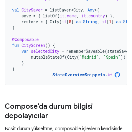
val
CitySaver
=
listSaver<City
,
Any
>
(
save
=
{
listOf
(
it
.
name
,
it
.
country
)
},
restore
=
{
City
(
it
[
0
]
as
String
,
it
[
1
]
as
Str
)
@Composable
fun
CityScreen
()
{
var
selectedCity
=
rememberSaveable
(
stateSaver
mutableStateOf
(
City
(
"Madrid"
,
"Spain"
))
}
}
StateOverviewSnippets
.
kt
Compose'da durum bilgisi
depolayıcılar
Basit durum yükseltme, composable işlevlerin kendisinde