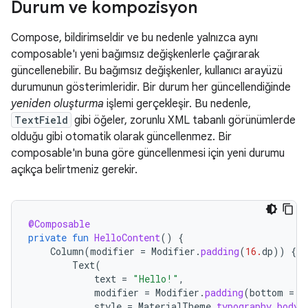
Durum ve kompozisyon
Compose, bildirimseldir ve bu nedenle yalnızca aynı
composable'ı yeni bağımsız değişkenlerle çağırarak
güncellenebilir. Bu bağımsız değişkenler, kullanıcı arayüzü
durumunun gösterimleridir. Bir durum her güncellendiğinde
yeniden oluşturma
işlemi gerçekleşir. Bu nedenle,
TextField
gibi öğeler, zorunlu XML tabanlı görünümlerde
olduğu gibi otomatik olarak güncellenmez. Bir
composable'ın buna göre güncellenmesi için yeni durumu
açıkça belirtmeniz gerekir.
@Composable
private
fun
HelloContent
()
{
Column
(
modifier
=
Modifier
.
padding
(
16.
dp
))
{
Text
(
text
=
"Hello!"
,
modifier
=
Modifier
.
padding
(
bottom
=
8
style
=
MaterialTheme
.
typography
.
bodyM