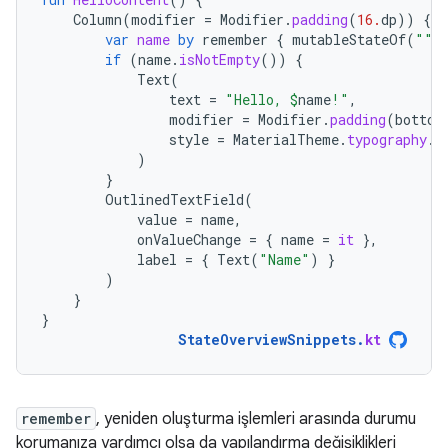
Column
(
modifier
=
Modifier
.
padding
(
16.
dp
))
{
var
name
by
remember
{
mutableStateOf
(
""
)
if
(
name
.
isNotEmpty
())
{
Text
(
text
=
"Hello, 
$
name
!"
,
modifier
=
Modifier
.
padding
(
bottom
style
=
MaterialTheme
.
typography
.
b
)
}
OutlinedTextField
(
value
=
name
,
onValueChange
=
{
name
=
it
},
label
=
{
Text
(
"Name"
)
}
)
}
}
StateOverviewSnippets
.
kt
remember
, yeniden oluşturma işlemleri arasında durumu
korumanıza yardımcı olsa da yapılandırma değişiklikleri