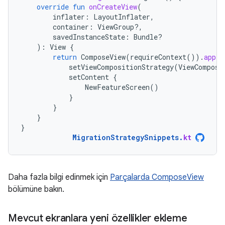
override
fun
onCreateView
(
inflater
:
LayoutInflater
,
container
:
ViewGroup?,
savedInstanceState
:
Bundle?
):
View
{
return
ComposeView
(
requireContext
()).
apply
setViewCompositionStrategy
(
ViewComposi
setContent
{
NewFeatureScreen
()
}
}
}
}
MigrationStrategySnippets
.
kt
Daha fazla bilgi edinmek için
Parçalarda ComposeView
bölümüne bakın.
Mevcut ekranlara yeni özellikler ekleme