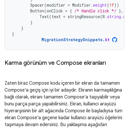
Spacer
(
modifier
=
Modifier
.
weight
(
1f
))
Button
(
onClick
=
{
/* Handle click */
},
M
Text
(
text
=
stringResource
(
R
.
string
.
co
}
}
}
MigrationStrategySnippets
.
kt
Karma görünüm ve Compose ekranları
Zaten biraz Compose kodu içeren bir ekran da tamamen
Compose'a geçiş için iyi bir adaydır. Ekranın karmaşıklığına
bağlı olarak, ekranı tamamen Compose'a taşıyabilir veya
bunu parça parça yapabilirsiniz. Ekran, kullanıcı arayüzü
hiyerarşisinin bir alt ağacında Compose ile başladıysa tüm
ekran Compose'a geçene kadar kullanıcı arayüzü öğelerini
taşımaya devam edersiniz. Bu yaklaşıma
aşağıdan