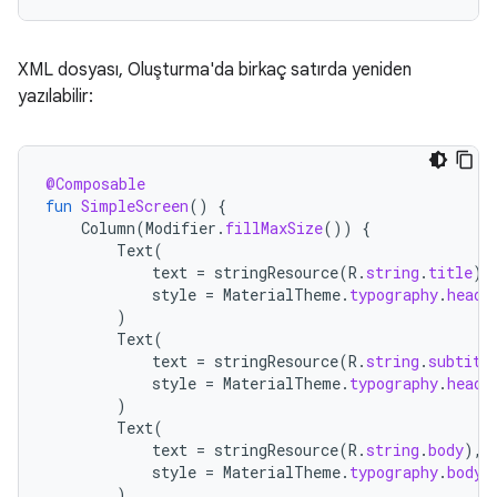
XML dosyası, Oluşturma'da birkaç satırda yeniden
yazılabilir:
@Composable
fun
SimpleScreen
()
{
Column
(
Modifier
.
fillMaxSize
())
{
Text
(
text
=
stringResource
(
R
.
string
.
title
),
style
=
MaterialTheme
.
typography
.
headl
)
Text
(
text
=
stringResource
(
R
.
string
.
subtitl
style
=
MaterialTheme
.
typography
.
headl
)
Text
(
text
=
stringResource
(
R
.
string
.
body
),
style
=
MaterialTheme
.
typography
.
bodyM
)