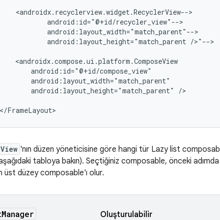
android:layout_height="match_parent
/>"-->

android:layout_height="match_parent"
/>

rView
'nın düzen yöneticisine göre hangi tür Lazy list composabl
 (aşağıdaki tabloya bakın). Seçtiğiniz composable, önceki adımda
n üst düzey composable'ı olur.
tManager
Oluşturulabilir