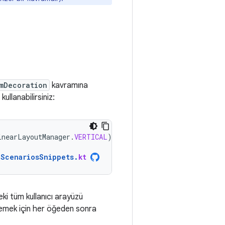
mDecoration
kavramına
kullanabilirsiniz:
inearLayoutManager
.
VERTICAL
)
nScenariosSnippets
.
kt
i tüm kullanıcı arayüzü
klemek için her öğeden sonra