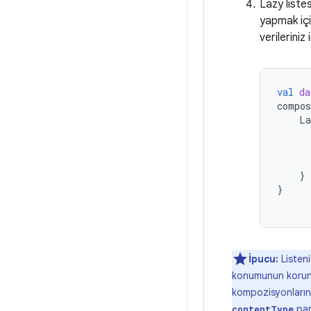
Lazy liste
yapmak iç
verilerini
val
da
compos
La
}
}
İpucu:
Listeni
konumunun korunma
kompozisyonlarını 
par
contentType