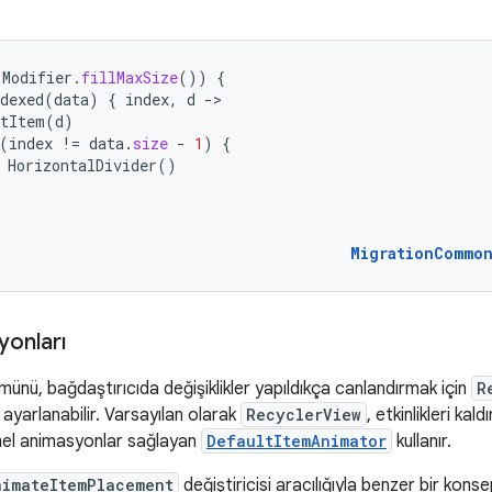
(
Modifier
.
fillMaxSize
())
{
dexed
(
data
)
{
index
,
d
-
tItem
(
d
)
(
index
!=
data
.
size
-
1
)
{
HorizontalDivider
()
MigrationCommo
onları
ünü, bağdaştırıcıda değişiklikler yapıldıkça canlandırmak için
R
ayarlanabilir. Varsayılan olarak
RecyclerView
, etkinlikleri ka
mel animasyonlar sağlayan
DefaultItemAnimator
kullanır.
nimateItemPlacement
değiştiricisi aracılığıyla benzer bir konse