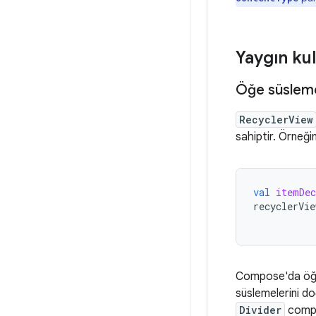
Yaygın kul
Öğe süsleme
RecyclerView
sahiptir. Örneği
val
itemDec
recyclerVie
Compose'da öğe 
süslemelerini do
Divider
compos