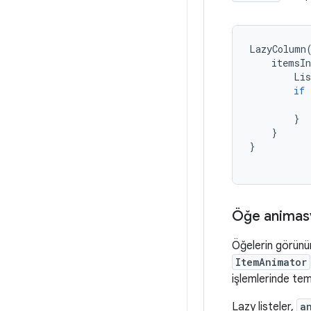
LazyColumn
itemsIn
Lis
if
}
}
}
Öğe animasy
Öğelerin görünüm
ItemAnimator
işlemlerinde te
Lazy listeler,
a