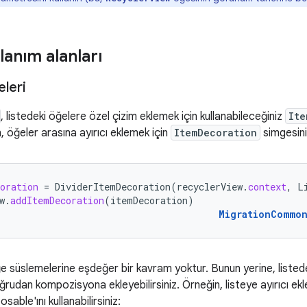
lanım alanları
leri
, listedeki öğelere özel çizim eklemek için kullanabileceğiniz
Ite
n, öğeler arasına ayırıcı eklemek için
ItemDecoration
simgesini 
oration
=
DividerItemDecoration
(
recyclerView
.
context
,
L
w
.
addItemDecoration
(
itemDecoration
)
MigrationCommo
süslemelerine eşdeğer bir kavram yoktur. Bunun yerine, listedek
ğrudan kompozisyona ekleyebilirsiniz. Örneğin, listeye ayırıcı e
able'ını kullanabilirsiniz: