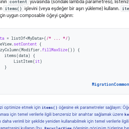
sinin
content
yuvasında (sondaki lambda parametresi), listenizi
in
items()
işlevini (veya eşdeğer bir aşırı yükleme) kullanın.
it
z için uygun composable öğeyi çağırın:
ta
=
listOf<MyData>
(
/* ... */
)
eView
.
setContent
{
zyColumn
(
Modifier
.
fillMaxSize
())
{
items
(
data
)
{
ListItem
(
it
)
}
MigrationCommo
zi optimize etmek için
öğesine ek parametreler sağlayın: Öğe
items()
sı için temel verilerle ilgili benzersiz bir anahtar sağlamak üzere
ke
daha verimli bir şekilde yeniden kullanabilmek için temel verilerle ilgili
ametresini kullanın (bu,
öğesinin görünüm türlerine ben
RecyclerView