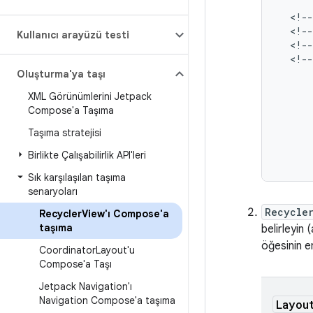
<!--
<!--
Kullanıcı arayüzü testi
<!--
<!--
Oluşturma'ya taşı
XML Görünümlerini Jetpack
Compose'a Taşıma
Taşıma stratejisi
Birlikte Çalışabilirlik API'leri
Sık karşılaşılan taşıma
senaryoları
Recycle
Recycler
View'ı Compose'a
taşıma
belirleyin
öğesinin e
Coordinator
Layout'u
Compose'a Taşı
Jetpack Navigation'ı
Navigation Compose'a taşıma
Layou