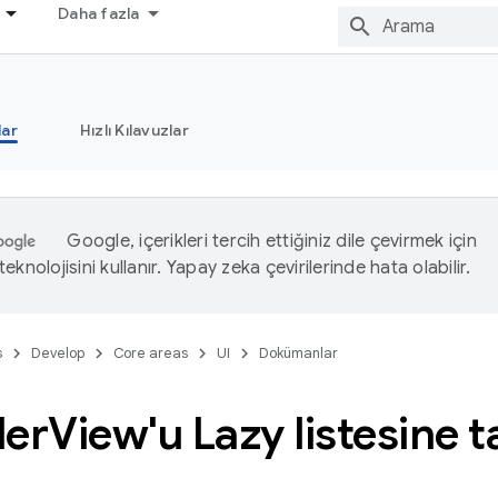
Daha fazla
ar
Hızlı Kılavuzlar
Google, içerikleri tercih ettiğiniz dile çevirmek için
eknolojisini kullanır. Yapay zeka çevirilerinde hata olabilir.
s
Develop
Core areas
UI
Dokümanlar
ler
View'u Lazy listesine 