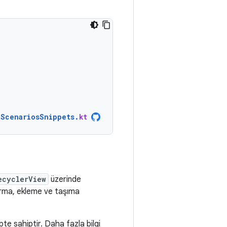
nScenariosSnippets
.
kt
ecyclerView
üzerinde
ldırma, ekleme ve taşıma
pte sahiptir. Daha fazla bilgi