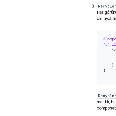
Recycle
Her görünü
olmayabilir
@Comp
fun
Li
Ro
}
}
Recycle
mantık, bu
composable