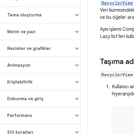
RecyclerView
Veri kümesindek
Tema oluşturma
ve bu öğeler ara
Aynı işlemi Co
Metin ve yazı
Lazy list'leri ku
Resimler ve grafikler
Taşıma ad
Animasyon
RecyclerView
Erişilebilirlik
Kullanıcı 
hiyerarşid
Dokunma ve giriş
Performans
Stil kuralları