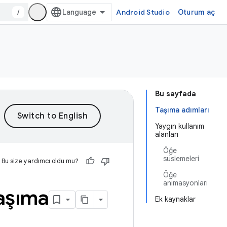
/
Android Studio
Oturum aç
Bu sayfada
Taşıma adımları
Yaygın kullanım
alanları
Öğe
süslemeleri
Bu size yardımcı oldu mu?
Öğe
animasyonları
taşıma
Ek kaynaklar