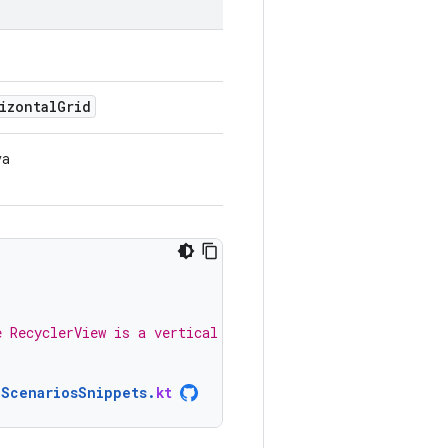
izontalGrid
ya
e RecyclerView is a vertical LinearLayoutManager
nScenariosSnippets
.
kt