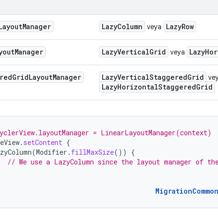
LayoutManager
LazyColumn
LazyRow
veya
youtManager
LazyVerticalGrid
LazyHor
veya
redGridLayoutManager
LazyVerticalStaggeredGrid
ve
LazyHorizontalStaggeredGrid
yclerView.layoutManager = LinearLayoutManager(context)
eView
.
setContent
{
zyColumn
(
Modifier
.
fillMaxSize
())
{
// We use a LazyColumn since the layout manager of th
MigrationCommo