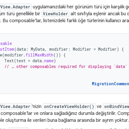
rView.Adapter
uygulamanızdaki her görünüm türü için karşılık 
m türü genellikle bir
ViewHolder
alt sınıfıyla eşlenir ancak b
. Bu composable'lar, listenizdeki farklı öğe türlerinin kullanıcı aray
osable
stItem
(
data
:
MyData
,
modifier
:
Modifier
=
Modifier
)
{
w
(
modifier
.
fillMaxWidth
())
{
Text
(
text
=
data
.
name
)
// … other composables required for displaying `data`
MigrationCommo
rView.Adapter
'nizin
onCreateViewHolder()
ve
onBindVie
 composable'lar ve onlara sağladığınız durumla değiştirilir. Com
 oluşturma ile verileri buna bağlama arasında bir ayrım yoktur. B