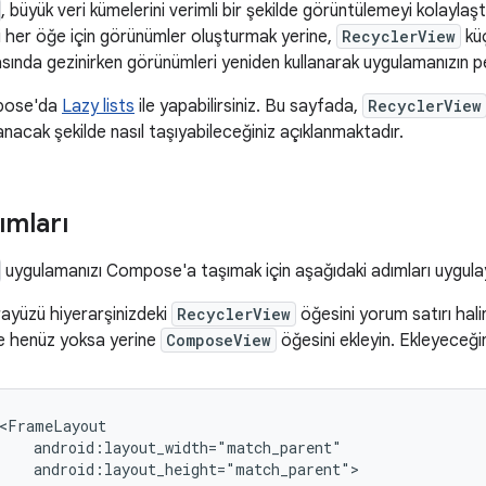
, büyük veri kümelerini verimli bir şekilde görüntülemeyi kolaylaş
i her öğe için görünümler oluşturmak yerine,
RecyclerView
küç
sında gezinirken görünümleri yeniden kullanarak uygulamanızın pe
mpose'da
Lazy lists
ile yapabilirsiniz. Bu sayfada,
RecyclerView
llanacak şekilde nasıl taşıyabileceğiniz açıklanmaktadır.
ımları
uygulamanızı Compose'a taşımak için aşağıdaki adımları uygulay
arayüzü hiyerarşinizdeki
RecyclerView
öğesini yorum satırı halin
e henüz yoksa yerine
ComposeView
öğesini ekleyin. Ekleyeceğin
android:layout_height="match_parent">
