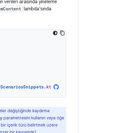
n verileri arasında yineleme
emContent
lambda'sında
nScenariosSnippets
.
kt
ler değiştiğinde kaydırma
parametresini kullanın veya öğe
y
 bir içerik türü belirtmek üzere
zer bir kavramdır).