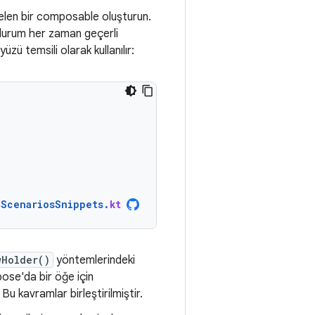
gelen bir composable oluşturun.
u durum her zaman geçerli
üzü temsili olarak kullanılır:
nScenariosSnippets
.
kt
wHolder()
yöntemlerindeki
pose'da bir öğe için
u kavramlar birleştirilmiştir.