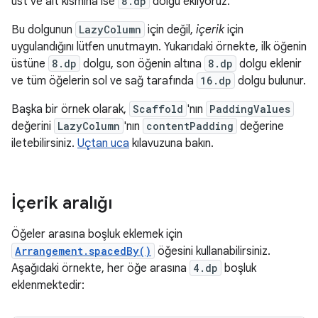
üst ve alt kısmına ise
8.dp
dolgu ekliyoruz.
Bu dolgunun
LazyColumn
için değil,
içerik
için
uygulandığını lütfen unutmayın. Yukarıdaki örnekte, ilk öğenin
üstüne
8.dp
dolgu, son öğenin altına
8.dp
dolgu eklenir
ve tüm öğelerin sol ve sağ tarafında
16.dp
dolgu bulunur.
Başka bir örnek olarak,
Scaffold
'nın
PaddingValues
değerini
LazyColumn
'nın
contentPadding
değerine
iletebilirsiniz.
Uçtan uca
kılavuzuna bakın.
İçerik aralığı
Öğeler arasına boşluk eklemek için
Arrangement.spacedBy()
öğesini kullanabilirsiniz.
Aşağıdaki örnekte, her öğe arasına
4.dp
boşluk
eklenmektedir: