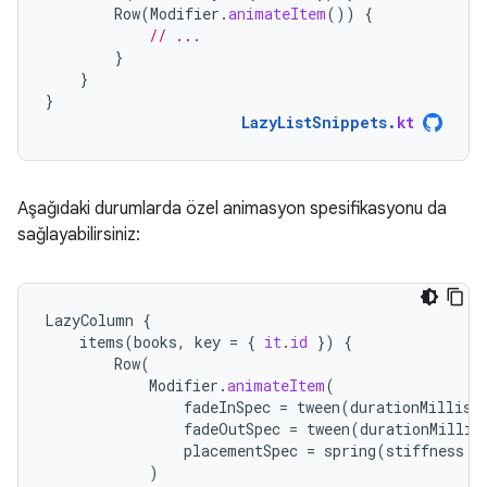
Row
(
Modifier
.
animateItem
())
{
// ...
}
}
}
LazyListSnippets
.
kt
Aşağıdaki durumlarda özel animasyon spesifikasyonu da
sağlayabilirsiniz:
LazyColumn
{
items
(
books
,
key
=
{
it
.
id
})
{
Row
(
Modifier
.
animateItem
(
fadeInSpec
=
tween
(
durationMillis
fadeOutSpec
=
tween
(
durationMillis
placementSpec
=
spring
(
stiffness
=
)