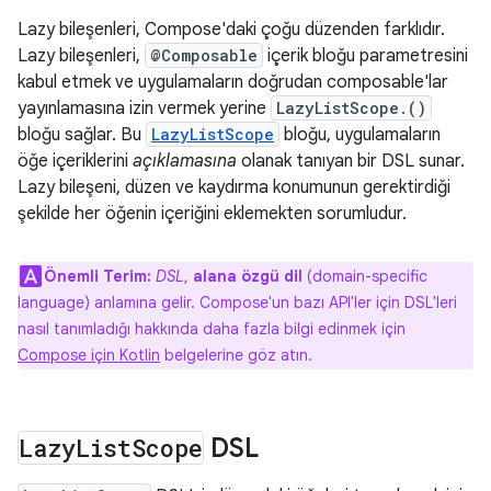
Lazy bileşenleri, Compose'daki çoğu düzenden farklıdır.
Lazy bileşenleri,
@Composable
içerik bloğu parametresini
kabul etmek ve uygulamaların doğrudan composable'lar
yayınlamasına izin vermek yerine
LazyListScope.()
bloğu sağlar. Bu
LazyListScope
bloğu, uygulamaların
öğe içeriklerini
açıklamasına
olanak tanıyan bir DSL sunar.
Lazy bileşeni, düzen ve kaydırma konumunun gerektirdiği
şekilde her öğenin içeriğini eklemekten sorumludur.
Önemli Terim:
DSL
,
alana özgü dil
(domain-specific
language) anlamına gelir. Compose'un bazı API'ler için DSL'leri
nasıl tanımladığı hakkında daha fazla bilgi edinmek için
Compose için Kotlin
belgelerine göz atın.
Lazy
List
Scope
DSL