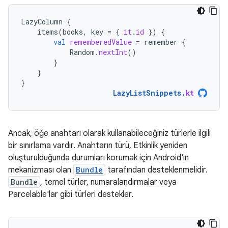
LazyColumn
{
items
(
books
,
key
=
{
it
.
id
})
{
val
rememberedValue
=
remember
{
Random
.
nextInt
()
}
}
}
LazyListSnippets
.
kt
Ancak, öğe anahtarı olarak kullanabileceğiniz türlerle ilgili
bir sınırlama vardır. Anahtarın türü, Etkinlik yeniden
oluşturulduğunda durumları korumak için Android'in
mekanizması olan
Bundle
tarafından desteklenmelidir.
Bundle
, temel türler, numaralandırmalar veya
Parcelable'lar gibi türleri destekler.