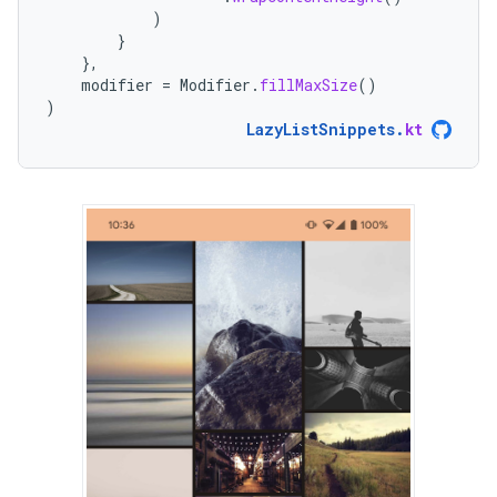
)
}
},
modifier
=
Modifier
.
fillMaxSize
()
)
LazyListSnippets
.
kt