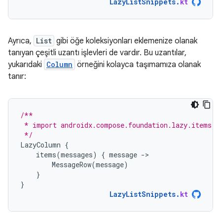
LazyListSnippets
.
kt
Ayrıca,
List
gibi öğe koleksiyonları eklemenize olanak
tanıyan çeşitli uzantı işlevleri de vardır. Bu uzantılar,
yukarıdaki
Column
örneğini kolayca taşımamıza olanak
tanır:
/**
 * import androidx.compose.foundation.lazy.items
 */
LazyColumn
{
items
(
messages
)
{
message
-
MessageRow
(
message
)
}
}
LazyListSnippets
.
kt