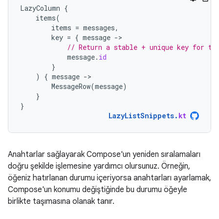
LazyColumn
{
items
(
items
=
messages
,
key
=
{
message
-
// Return a stable + unique key for th
message
.
id
}
)
{
message
-
MessageRow
(
message
)
}
}
LazyListSnippets
.
kt
Anahtarlar sağlayarak Compose'un yeniden sıralamaları
doğru şekilde işlemesine yardımcı olursunuz. Örneğin,
öğeniz hatırlanan durumu içeriyorsa anahtarları ayarlamak,
Compose'un konumu değiştiğinde bu durumu öğeyle
birlikte taşımasına olanak tanır.