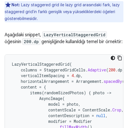
Not:
Lazy staggered grid ile lazy grid arasındaki fark, lazy
staggered grid'in farklı genişlik veya yüksekliklerdeki öğeleri
gösterebilmesidir.
Aşağıdaki snippet,
LazyVerticalStaggeredGrid
öğesinin
200.dp
genişliğinde kullanıldığı temel bir örnektir:
LazyVerticalStaggeredGrid
(
columns
=
StaggeredGridCells
.
Adaptive
(
200.
dp
),
verticalItemSpacing
=
4.
dp
,
horizontalArrangement
=
Arrangement
.
spacedBy
(
4
content
=
{
items
(
randomSizedPhotos
)
{
photo
-
AsyncImage
(
model
=
photo
,
contentScale
=
ContentScale
.
Crop
,
contentDescription
=
null
,
modifier
=
Modifier
.
fillMaxWidth
()