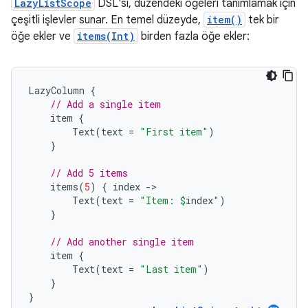
LazyListScope
DSL'si, düzendeki öğeleri tanımlamak için
çeşitli işlevler sunar. En temel düzeyde,
item()
tek bir
öğe ekler ve
items(Int)
birden fazla öğe ekler:
LazyColumn
{
// Add a single item
item
{
Text
(
text
=
"First item"
)
}
// Add 5 items
items
(
5
)
{
index
-
Text
(
text
=
"Item: 
$
index
"
)
}
// Add another single item
item
{
Text
(
text
=
"Last item"
)
}
}