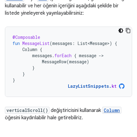
kullanabilir ve her öğenin içeriğini aşağıdaki şekilde bir
listede yineleyerek yayınlayabilirsiniz:
@Composable
fun
MessageList
(
messages
:
List<Message>
)
{
Column
{
messages
.
forEach
{
message
-
MessageRow
(
message
)
}
}
}
LazyListSnippets
.
kt
verticalScroll()
değiştiricisini kullanarak
Column
öğesini kaydırılabilir hale getirebiliriz.