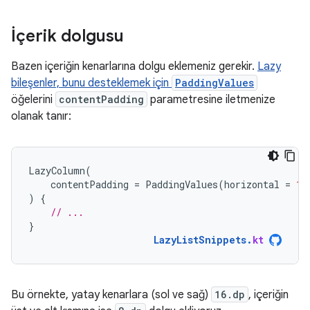
İçerik dolgusu
Bazen içeriğin kenarlarına dolgu eklemeniz gerekir.
Lazy
bileşenler, bunu desteklemek için
PaddingValues
öğelerini
contentPadding
parametresine iletmenize
olanak tanır:
LazyColumn
(
contentPadding
=
PaddingValues
(
horizontal
=
16
)
{
// ...
}
LazyListSnippets
.
kt
Bu örnekte, yatay kenarlara (sol ve sağ)
16.dp
, içeriğin