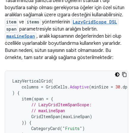
Tasarımınızda yalnızca belirli öğelerin standart dışı
boyutlara sahip olması gerekiyorsa öğeler için özel sütun
aralıkları sağlamak üzere ızgara desteğini kullanabilirsiniz.
item
ve
items
yöntemlerinin
LazyGridScope DSL
span
parametresiyle sütun aralığını belirtin.
maxLineSpan
, aralık kapsamının değerlerinden biri olup
özellikle uyarlanabilir boyutlandırma kullanırken yararlıdır.
Bunun nedeni, sütun sayısının sabit olmamasıdır. Bu
örnekte, tam satır aralığı sağlama gösterilmektedir:
LazyVerticalGrid
(
columns
=
GridCells
.
Adaptive
(
minSize
=
30.
dp
)
)
{
item
(
span
=
{
// LazyGridItemSpanScope:
// maxLineSpan
GridItemSpan
(
maxLineSpan
)
})
{
CategoryCard
(
"Fruits"
)