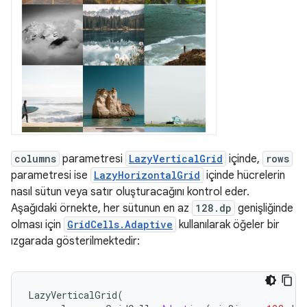
columns
parametresi
LazyVerticalGrid
içinde,
rows
parametresi ise
LazyHorizontalGrid
içinde hücrelerin
nasıl sütun veya satır oluşturacağını kontrol eder.
Aşağıdaki örnekte, her sütunun en az
128.dp
genişliğinde
olması için
GridCells.Adaptive
kullanılarak öğeler bir
ızgarada gösterilmektedir:
LazyVerticalGrid
(