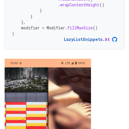
.
wrapContentHeight
()
)
}
},
modifier
=
Modifier
.
fillMaxSize
()
)
LazyListSnippets
.
kt