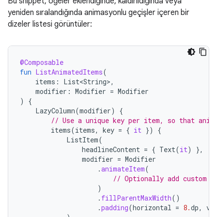
Bu snippet, öğeler eklendiğinde, kaldırıldığında veya
yeniden sıralandığında animasyonlu geçişler içeren bir
dizeler listesi görüntüler:
@Composable
fun
ListAnimatedItems
(
items
:
List<String>
,
modifier
:
Modifier
=
Modifier
)
{
LazyColumn
(
modifier
)
{
// Use a unique key per item, so that anim
items
(
items
,
key
=
{
it
})
{
ListItem
(
headlineContent
=
{
Text
(
it
)
},
modifier
=
Modifier
.
animateItem
(
// Optionally add custom a
)
.
fillParentMaxWidth
()
.
padding
(
horizontal
=
8.
dp
,
ve