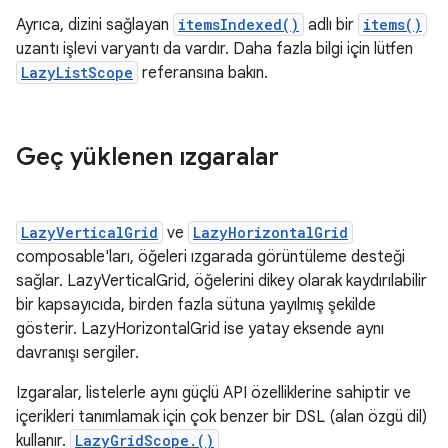
Ayrıca, dizini sağlayan
itemsIndexed()
adlı bir
items()
uzantı işlevi varyantı da vardır. Daha fazla bilgi için lütfen
LazyListScope
referansına bakın.
Geç yüklenen ızgaralar
LazyVerticalGrid
ve
LazyHorizontalGrid
composable'ları, öğeleri ızgarada görüntüleme desteği
sağlar. LazyVerticalGrid, öğelerini dikey olarak kaydırılabilir
bir kapsayıcıda, birden fazla sütuna yayılmış şekilde
gösterir. LazyHorizontalGrid ise yatay eksende aynı
davranışı sergiler.
Izgaralar, listelerle aynı güçlü API özelliklerine sahiptir ve
içerikleri tanımlamak için çok benzer bir DSL (alan özgü dil)
kullanır.
LazyGridScope.()