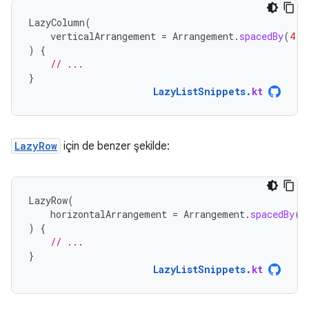
LazyColumn
(
verticalArrangement
=
Arrangement
.
spacedBy
(
4.
d
)
{
// ...
}
LazyListSnippets
.
kt
LazyRow
için de benzer şekilde:
LazyRow
(
horizontalArrangement
=
Arrangement
.
spacedBy
(
4
)
{
// ...
}
LazyListSnippets
.
kt