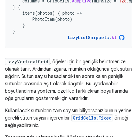
columns
=
GridCells
.
Adaptive
(
minSize
=
128.
dp
)
)
{
items
(
photos
)
{
photo
-
PhotoItem
(
photo
)
}
}
LazyListSnippets
.
kt
LazyVerticalGrid
, öğeler için bir genişlik belirtmenize
olanak tanır. Ardından ızgara, mümkün olduğunca çok sütun
sığdırır. Sütun sayısı hesaplandıktan sonra kalan genişlik
sütunlar arasında eşit olarak dağıtılır. Bu uyarlanabilir
boyutlandırma yöntemi, özellikle farklı ekran boyutlarında
öğe gruplarını göstermek için yararlıdır.
Kullanılacak sütunların tam sayısını biliyorsanız bunun yerine
gerekli sütun sayısını içeren bir
GridCells.Fixed
örneği
sağlayabilirsiniz.