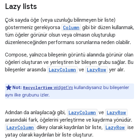
Lazy lists
Çok sayıda öğe (veya uzunluğu bilinmeyen bir liste)
göstermeniz gerekiyorsa
Column
gibi bir düzen kullanmak,
tüm öğeler görünür olsun veya olmasın oluşturulup
düzenleneceğinden performans sorunlarına neden olabilir.
Compose, yalnızca bileşenin görüntü alanında görünür olan
öğeleri oluşturan ve yerleştiren bir bileşen grubu sağlar. Bu
bileşenler arasında
LazyColumn
ve
LazyRow
yer alır.
Not:
widget'ını
kullandıysanız bu bileşenler
RecyclerView
aynı ilke grubunu izler.
Adından da anlaşılacağı gibi,
LazyColumn
ve
LazyRow
arasındaki fark, öğelerini yerleştirme ve kaydırma yönüdür.
LazyColumn
dikey olarak kaydırılan bir liste,
LazyRow
ise
yatay olarak kaydırılan bir liste oluşturur.