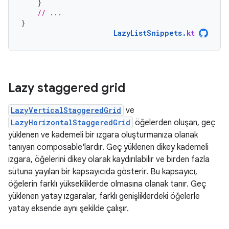
}
// ...
}
LazyListSnippets
.
kt
Lazy staggered grid
LazyVerticalStaggeredGrid
ve
LazyHorizontalStaggeredGrid
öğelerden oluşan, geç
yüklenen ve kademeli bir ızgara oluşturmanıza olanak
tanıyan composable'lardır. Geç yüklenen dikey kademeli
ızgara, öğelerini dikey olarak kaydırılabilir ve birden fazla
sütuna yayılan bir kapsayıcıda gösterir. Bu kapsayıcı,
öğelerin farklı yüksekliklerde olmasına olanak tanır. Geç
yüklenen yatay ızgaralar, farklı genişliklerdeki öğelerle
yatay eksende aynı şekilde çalışır.