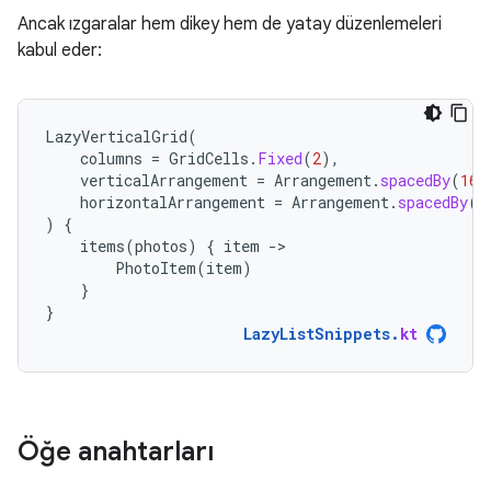
Ancak ızgaralar hem dikey hem de yatay düzenlemeleri
kabul eder:
LazyVerticalGrid
(
columns
=
GridCells
.
Fixed
(
2
),
verticalArrangement
=
Arrangement
.
spacedBy
(
16.
horizontalArrangement
=
Arrangement
.
spacedBy
(
1
)
{
items
(
photos
)
{
item
-
PhotoItem
(
item
)
}
}
LazyListSnippets
.
kt
Öğe anahtarları