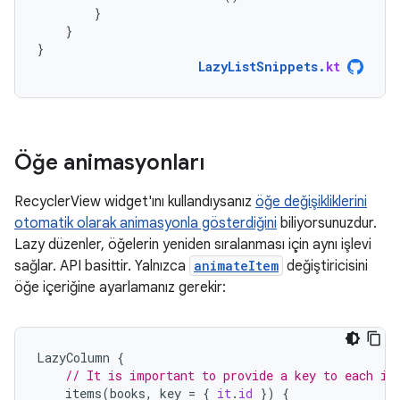
}
}
}
LazyListSnippets
.
kt
Öğe animasyonları
RecyclerView widget'ını kullandıysanız
öğe değişikliklerini
otomatik olarak animasyonla gösterdiğini
biliyorsunuzdur.
Lazy düzenler, öğelerin yeniden sıralanması için aynı işlevi
sağlar. API basittir. Yalnızca
animateItem
değiştiricisini
öğe içeriğine ayarlamanız gerekir:
LazyColumn
{
// It is important to provide a key to each it
items
(
books
,
key
=
{
it
.
id
})
{