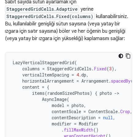
Sabit sayıda sütun ayarlamak için
StaggeredGridCells.Adaptive
yerine
StaggeredGridCells.Fixed(columns)
kullanabilirsiniz.
Bu, kullanılabilir genişliği sütun sayısına (veya yatay bir
ızgara için satır sayısına) böler ve her öğenin bu genişliği
(veya yatay bir ızgara için yüksekliği) kaplamasını sağlar:
LazyVerticalStaggeredGrid
(
columns
=
StaggeredGridCells
.
Fixed
(
3
),
verticalItemSpacing
=
4.
dp
,
horizontalArrangement
=
Arrangement
.
spacedBy
(
4
content
=
{
items
(
randomSizedPhotos
)
{
photo
-
AsyncImage
(
model
=
photo
,
contentScale
=
ContentScale
.
Crop
,
contentDescription
=
null
,
modifier
=
Modifier
.
fillMaxWidth
()
.
wrapContentHeight
()