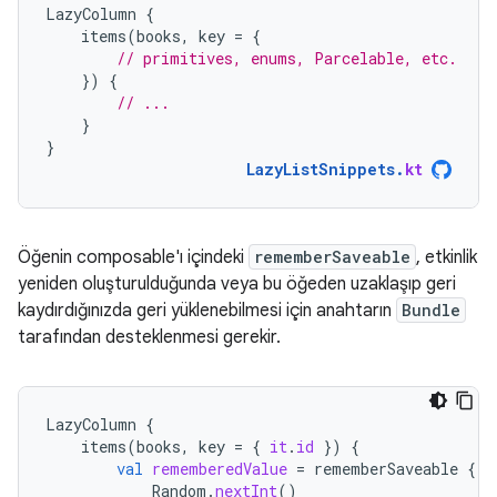
LazyColumn
{
items
(
books
,
key
=
{
// primitives, enums, Parcelable, etc.
})
{
// ...
}
}
LazyListSnippets
.
kt
Öğenin composable'ı içindeki
rememberSaveable
, etkinlik
yeniden oluşturulduğunda veya bu öğeden uzaklaşıp geri
kaydırdığınızda geri yüklenebilmesi için anahtarın
Bundle
tarafından desteklenmesi gerekir.
LazyColumn
{
items
(
books
,
key
=
{
it
.
id
})
{
val
rememberedValue
=
rememberSaveable
{
Random
.
nextInt
()