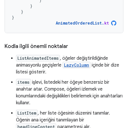
)
}
}
}
AnimatedOrderedList
.
kt
Kodla ilgili önemli noktalar
ListAnimatedItems
, öğeler değiştirildiğinde
animasyonlu geçişlerle
LazyColumn
içinde bir dize
listesi gösterir.
items
işlevi, listedeki her öğeye benzersiz bir
anahtar atar. Compose, öğeleri izlemek ve
konumlarındaki değişiklikleri belirlemek için anahtarları
kullanır.
ListItem
, her liste öğesinin düzenini tanımlar.
Öğenin ana içeriğini tanımlayan bir
headlineContent
parametresi alır.