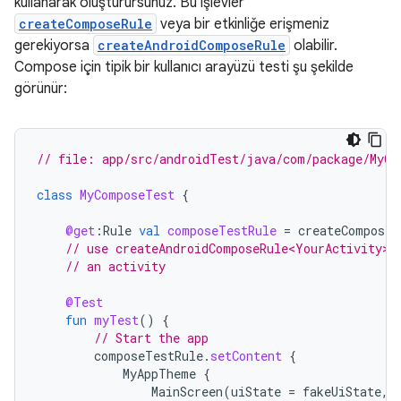
kullanarak oluşturursunuz. Bu işlevler
createComposeRule
veya bir etkinliğe erişmeniz
gerekiyorsa
createAndroidComposeRule
olabilir.
Compose için tipik bir kullanıcı arayüzü testi şu şekilde
görünür:
// file: app/src/androidTest/java/com/package/MyCo
class
MyComposeTest
{
@get
:
Rule
val
composeTestRule
=
createComposeR
// use createAndroidComposeRule<YourActivity>(
// an activity
@Test
fun
myTest
()
{
// Start the app
composeTestRule
.
setContent
{
MyAppTheme
{
MainScreen
(
uiState
=
fakeUiState
,