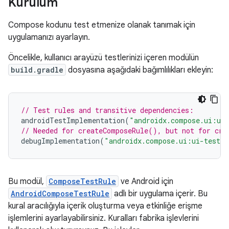
Kurulum
Compose kodunu test etmenize olanak tanımak için
uygulamanızı ayarlayın.
Öncelikle, kullanıcı arayüzü testlerinizi içeren modülün
build.gradle
dosyasına aşağıdaki bağımlılıkları ekleyin:
// Test rules and transitive dependencies:
androidTestImplementation
(
"androidx.compose.ui:ui
// Needed for createComposeRule(), but not for cre
debugImplementation
(
"androidx.compose.ui:ui-test-m
Bu modül,
ComposeTestRule
ve Android için
AndroidComposeTestRule
adlı bir uygulama içerir. Bu
kural aracılığıyla içerik oluşturma veya etkinliğe erişme
işlemlerini ayarlayabilirsiniz. Kuralları fabrika işlevlerini