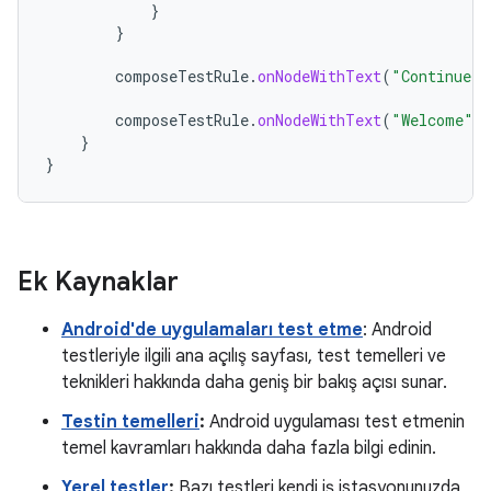
}
}
composeTestRule
.
onNodeWithText
(
"Continue"
)
composeTestRule
.
onNodeWithText
(
"Welcome"
)
}
}
Ek Kaynaklar
Android'de uygulamaları test etme
: Android
testleriyle ilgili ana açılış sayfası, test temelleri ve
teknikleri hakkında daha geniş bir bakış açısı sunar.
Testin temelleri
:
Android uygulaması test etmenin
temel kavramları hakkında daha fazla bilgi edinin.
Yerel testler
:
Bazı testleri kendi iş istasyonunuzda