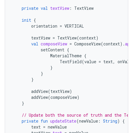
private
val
textView
:
TextView
init
{
orientation
=
VERTICAL
textView
=
TextView
(
context
)
val
composeView
=
ComposeView
(
context
).
app
setContent
{
MaterialTheme
{
TextField
(
value
=
text
,
onValu
}
}
}
addView
(
textView
)
addView
(
composeView
)
}
// Update both the source of truth and the Tex
private
fun
updateState
(
newValue
:
String
)
{
text
=
newValue
textView
.
text
=
newValue