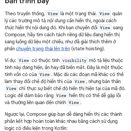
bản trình bày
Theo truyền thống,
View
là một trạng thái.
View
quản
lý các trường mô tả
nội dung
cần hiển thị, ngoài
cách
thức
hiển thị nội dung đó. Khi bạn chuyển đổi
View
sang
Compose, hãy tìm cách tách riêng dữ liệu đang hiển thị
sang luồng dữ liệu một chiều, như đã giải thích thêm ở
phần
chuyển trạng thái lên trên
(state hoisting).
Ví dụ:
View
có thuộc tính
visibility
mô tả liệu thuộc
tính này đang hiện, ẩn hay đã biến mất. Đây là một thuộc
tính vốn có của
View
. Mặc dù các đoạn mã khác có thể
làm thay đổi chế độ hiển thị của
View
, nhưng bản thân
View
chỉ thực sự biết chế độ hiển thị hiện tại của mã đó.
Logic để đảm bảo rằng
View
hiển thị có thể dễ gặp lỗi
và thường liên quan đến chính
View
.
Ngược lại, Compose giúp bạn dễ dàng hiển thị các thành
phần kết hợp hoàn toàn khác nhau bằng cách sử dụng
logic có điều kiện trong Kotlin: