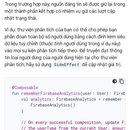
Trong trường hợp này, nguồn đáng tin sẽ được giữ lại trong
một thành phần kết hợp có nhiệm vụ gửi các lượt cập
nhật trạng thái.
Ví dụ: thư viện phân tích của bạn có thể cho phép bạn
phân đoạn toàn bộ số người dùng bằng cách đính kèm siêu
dữ liệu tuỳ chỉnh (
thuộc tính người dùng
trong ví dụ này)
vào mọi sự kiện phân tích tiếp theo. Để truyền đạt thông
tin loại người dùng của người dùng hiện tại cho thư viện
phân tích, hãy sử dụng
SideEffect
để cập nhật giá trị.
@Composable
fun
rememberFirebaseAnalytics
(
user
:
User
):
Fireba
val
analytics
:
FirebaseAnalytics
=
remember
{
FirebaseAnalytics
()
}
// On every successful composition, update Fir
// the userType from the current User, ensurin