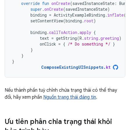
override
fun
onCreate
(
savedInstanceState
:
Bund
super
.
onCreate
(
savedInstanceState
)
binding
=
ActivityExampleBinding
.
inflate
(
l
setContentView
(
binding
.
root
)
binding
.
callToAction
.
apply
{
text
=
getString
(
R
.
string
.
greeting
)
onClick
=
{
/* Do something */
}
}
}
}
ComposeExistingUISnippets
.
kt
Nếu thành phần tuỳ chỉnh chứa trạng thái có thể thay
đổi, hãy xem phần
Nguồn trạng thái đáng tin
.
Ưu tiên phân chia trạng thái khỏi