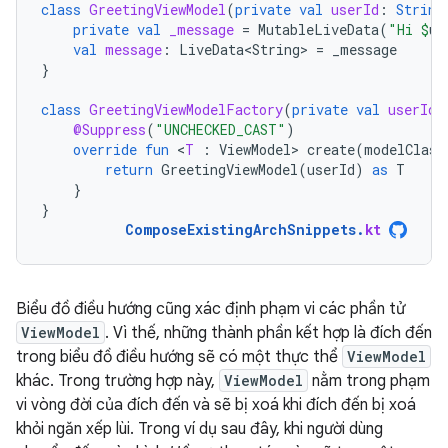
class
GreetingViewModel
(
private
val
userId
:
String
private
val
_message
=
MutableLiveData
(
"Hi 
$
us
val
message
:
LiveData<String>
=
_message
}
class
GreetingViewModelFactory
(
private
val
userId
:
@Suppress
(
"UNCHECKED_CAST"
)
override
fun
<
T
:
ViewModel
>
create
(
modelClass
return
GreetingViewModel
(
userId
)
as
T
}
}
ComposeExistingArchSnippets
.
kt
Biểu đồ điều hướng cũng xác định phạm vi các phần tử
ViewModel
. Vì thế, những thành phần kết hợp là đích đến
trong biểu đồ điều hướng sẽ có một thực thể
ViewModel
khác. Trong trường hợp này,
ViewModel
nằm trong phạm
vi vòng đời của đích đến và sẽ bị xoá khi đích đến bị xoá
khỏi ngăn xếp lùi. Trong ví dụ sau đây, khi người dùng