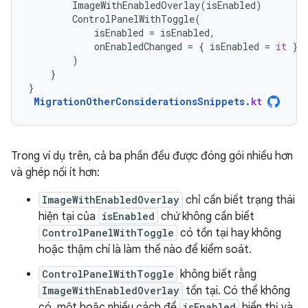
ImageWithEnabledOverlay
(
isEnabled
)
ControlPanelWithToggle
(
isEnabled
=
isEnabled
,
onEnabledChanged
=
{
isEnabled
=
it
}
)
}
}
MigrationOtherConsiderationsSnippets
.
kt
Trong ví dụ trên, cả ba phần đều được đóng gói nhiều hơn
và ghép nối ít hơn:
ImageWithEnabledOverlay
chỉ cần biết trạng thái
hiện tại của
isEnabled
chứ không cần biết
ControlPanelWithToggle
có tồn tại hay không
hoặc thậm chí là làm thế nào để kiểm soát.
ControlPanelWithToggle
không biết rằng
ImageWithEnabledOverlay
tồn tại. Có thể không
có, một hoặc nhiều cách để
isEnabled
hiển thị và