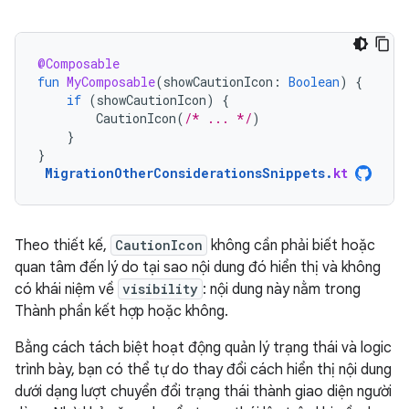
@Composable
fun
MyComposable
(
showCautionIcon
:
Boolean
)
{
if
(
showCautionIcon
)
{
CautionIcon
(
/* ... */
)
}
}
MigrationOtherConsiderationsSnippets
.
kt
Theo thiết kế,
CautionIcon
không cần phải biết hoặc
quan tâm đến lý do tại sao nội dung đó hiển thị và không
có khái niệm về
visibility
: nội dung này nằm trong
Thành phần kết hợp hoặc không.
Bằng cách tách biệt hoạt động quản lý trạng thái và logic
trình bày, bạn có thể tự do thay đổi cách hiển thị nội dung
dưới dạng lượt chuyển đổi trạng thái thành giao diện người