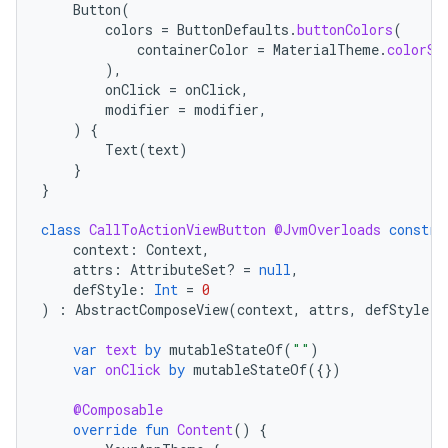
Button
(
colors
=
ButtonDefaults
.
buttonColors
(
containerColor
=
MaterialTheme
.
colorSc
),
onClick
=
onClick
,
modifier
=
modifier
,
)
{
Text
(
text
)
}
}
class
CallToActionViewButton
@JvmOverloads
constru
context
:
Context
,
attrs
:
AttributeSet? 
=
null
,
defStyle
:
Int
=
0
)
:
AbstractComposeView
(
context
,
attrs
,
defStyle
)
var
text
by
mutableStateOf
(
""
)
var
onClick
by
mutableStateOf
({})
@Composable
override
fun
Content
()
{