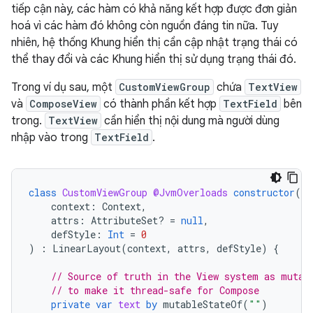
tiếp cận này, các hàm có khả năng kết hợp được đơn giản
hoá vì các hàm đó không còn nguồn đáng tin nữa. Tuy
nhiên, hệ thống Khung hiển thị cần cập nhật trạng thái có
thể thay đổi và các Khung hiển thị sử dụng trạng thái đó.
Trong ví dụ sau, một
CustomViewGroup
chứa
TextView
và
ComposeView
có thành phần kết hợp
TextField
bên
trong.
TextView
cần hiển thị nội dung mà người dùng
nhập vào trong
TextField
.
class
CustomViewGroup
@JvmOverloads
constructor
(
context
:
Context
,
attrs
:
AttributeSet? 
=
null
,
defStyle
:
Int
=
0
)
:
LinearLayout
(
context
,
attrs
,
defStyle
)
{
// Source of truth in the View system as mutab
// to make it thread-safe for Compose
private
var
text
by
mutableStateOf
(
""
)