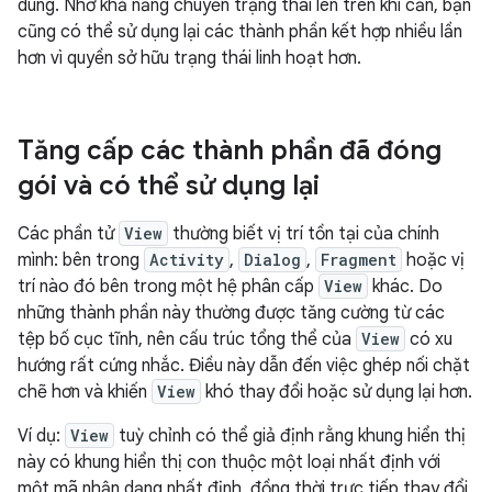
dùng. Nhờ khả năng chuyển trạng thái lên trên khi cần, bạn
cũng có thể sử dụng lại các thành phần kết hợp nhiều lần
hơn vì quyền sở hữu trạng thái linh hoạt hơn.
Tăng cấp các thành phần đã đóng
gói và có thể sử dụng lại
Các phần tử
View
thường biết vị trí tồn tại của chính
mình: bên trong
Activity
,
Dialog
,
Fragment
hoặc vị
trí nào đó bên trong một hệ phân cấp
View
khác. Do
những thành phần này thường được tăng cường từ các
tệp bố cục tĩnh, nên cấu trúc tổng thể của
View
có xu
hướng rất cứng nhắc. Điều này dẫn đến việc ghép nối chặt
chẽ hơn và khiến
View
khó thay đổi hoặc sử dụng lại hơn.
Ví dụ:
View
tuỳ chỉnh có thể giả định rằng khung hiển thị
này có khung hiển thị con thuộc một loại nhất định với
một mã nhận dạng nhất định, đồng thời trực tiếp thay đổi