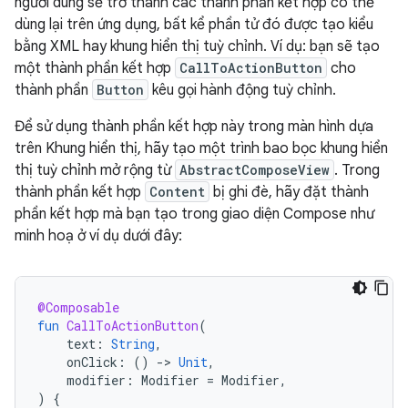
người dùng sẽ trở thành các thành phần kết hợp có thể
dùng lại trên ứng dụng, bất kể phần tử đó được tạo kiểu
bằng XML hay khung hiển thị tuỳ chỉnh. Ví dụ: bạn sẽ tạo
một thành phần kết hợp
CallToActionButton
cho
thành phần
Button
kêu gọi hành động tuỳ chỉnh.
Để sử dụng thành phần kết hợp này trong màn hình dựa
trên Khung hiển thị, hãy tạo một trình bao bọc khung hiển
thị tuỳ chỉnh mở rộng từ
AbstractComposeView
. Trong
thành phần kết hợp
Content
bị ghi đè, hãy đặt thành
phần kết hợp mà bạn tạo trong giao diện Compose như
minh hoạ ở ví dụ dưới đây:
@Composable
fun
CallToActionButton
(
text
:
String
,
onClick
:
()
-
>
Unit
,
modifier
:
Modifier
=
Modifier
,
)
{