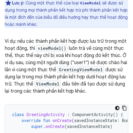
Lưu ý:
Cùng một thực thể của loại
sẽ được sử
ViewModel
dụng trong mọi thành phần kết hợp trừ phi thành phần kết hợp
là một đích đến của biểu đồ điều hướng hay thực thể hoạt động
hoặc mảnh khác.
Ví dụ: nếu các thành phần kết hợp được lưu trữ trong một
hoạt động, thì
viewModel()
luôn trả về cùng một thực
thể, thực thể này chỉ bị xoá khi hoạt động đó kết thúc. Ở
ví dụ sau, cùng một người dùng ("user1") sẽ được chào hai
lần vì cùng một thực thể
GreetingViewModel
được sử
dụng lại trong mọi thành phần kết hợp dưới hoạt động lưu
trữ. Thực thể
ViewModel
đầu tiên đã tạo được sử dụng
lại trong các thành phần kết hợp khác.
class
GreetingActivity
:
ComponentActivity
()
{
override
fun
onCreate
(
savedInstanceState
:
Bund
super
.
onCreate
(
savedInstanceState
)