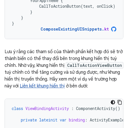
YourAppTheme
{
CallToActionButton
(
text
,
onClick
)
}
}
}
ComposeExistingUISnippets
.
kt
Lưu ý rằng các tham số của thành phần kết hợp đó sẽ trở
thành biến có thể thay đổi bên trong khung hiển thị tuỳ
chỉnh. Nhờ vậy, khung hiển thị
CallToActionViewButton
tuỳ chỉnh có thể tăng cường và sử dụng được, như khung
hiển thị truyền thống. Hãy xem một ví dụ về trường hợp
này với
Liên kết khung hiển thị
ở bên dưới:
class
ViewBindingActivity
:
ComponentActivity
()
{
private
lateinit
var
binding
:
ActivityExampleB