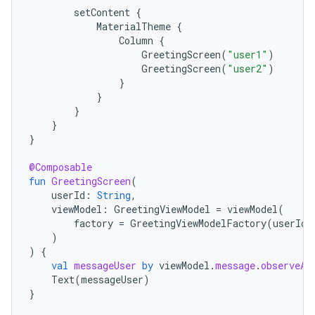
setContent
{
MaterialTheme
{
Column
{
GreetingScreen
(
"user1"
)
GreetingScreen
(
"user2"
)
}
}
}
}
}
@Composable
fun
GreetingScreen
(
userId
:
String
,
viewModel
:
GreetingViewModel
=
viewModel
(
factory
=
GreetingViewModelFactory
(
userId
)
)
)
{
val
messageUser
by
viewModel
.
message
.
observeAs
Text
(
messageUser
)
}