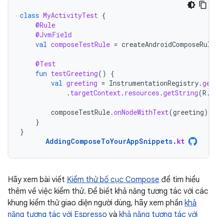
class
MyActivityTest
{
@Rule
@JvmField
val
composeTestRule
=
createAndroidComposeRule
@Test
fun
testGreeting
()
{
val
greeting
=
InstrumentationRegistry
.
get
.
targetContext
.
resources
.
getString
(
R
.
s
composeTestRule
.
onNodeWithText
(
greeting
).
a
}
}
AddingComposeToYourAppSnippets
.
kt
Hãy xem bài viết
Kiểm thử bố cục Compose
để tìm hiểu
thêm về việc kiểm thử. Để biết khả năng tương tác với các
khung kiểm thử giao diện người dùng, hãy xem phần
khả
năng tương tác với Espresso
và
khả năng tương tác với