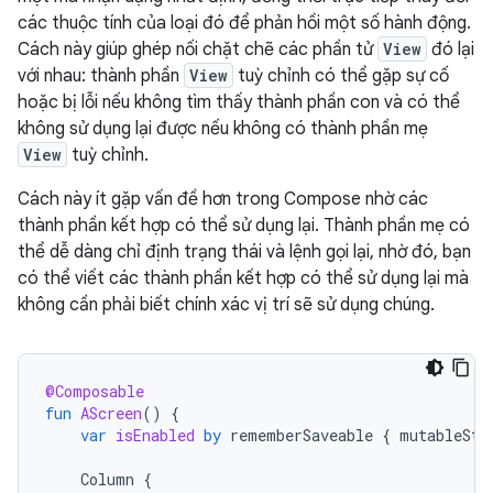
các thuộc tính của loại đó để phản hồi một số hành động.
Cách này giúp ghép nối chặt chẽ các phần tử
View
đó lại
với nhau: thành phần
View
tuỳ chỉnh có thể gặp sự cố
hoặc bị lỗi nếu không tìm thấy thành phần con và có thể
không sử dụng lại được nếu không có thành phần mẹ
View
tuỳ chỉnh.
Cách này ít gặp vấn đề hơn trong Compose nhờ các
thành phần kết hợp có thể sử dụng lại. Thành phần mẹ có
thể dễ dàng chỉ định trạng thái và lệnh gọi lại, nhờ đó, bạn
có thể viết các thành phần kết hợp có thể sử dụng lại mà
không cần phải biết chính xác vị trí sẽ sử dụng chúng.
@Composable
fun
AScreen
()
{
var
isEnabled
by
rememberSaveable
{
mutableSta
Column
{