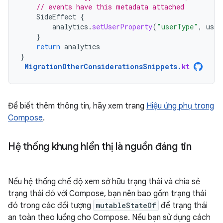
// events have this metadata attached
SideEffect
{
analytics
.
setUserProperty
(
"userType"
,
user
}
return
analytics
}
MigrationOtherConsiderationsSnippets
.
kt
Để biết thêm thông tin, hãy xem trang
Hiệu ứng phụ trong
Compose
.
Hệ thống khung hiển thị là nguồn đáng tin
Nếu hệ thống chế độ xem sở hữu trạng thái và chia sẻ
trạng thái đó với Compose, bạn nên bao gồm trạng thái
đó trong các đối tượng
mutableStateOf
để trạng thái
an toàn theo luồng cho Compose. Nếu bạn sử dụng cách