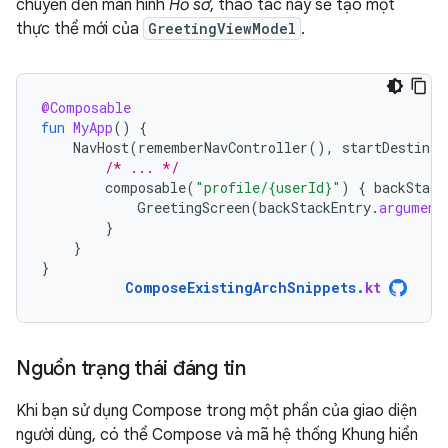
chuyển đến màn hình
Hồ sơ
, thao tác này sẽ tạo một
thực thể mới của
GreetingViewModel
.
@Composable
fun
MyApp
()
{
NavHost
(
rememberNavController
(),
startDestinat
/* ... */
composable
(
"profile/{userId}"
)
{
backStack
GreetingScreen
(
backStackEntry
.
argument
}
}
}
ComposeExistingArchSnippets
.
kt
Nguồn trạng thái đáng tin
Khi bạn sử dụng Compose trong một phần của giao diện
người dùng, có thể Compose và mã hệ thống Khung hiển