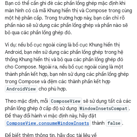
Bạn có thể cần ghi đè các phần lồng ghép mặc định khi
màn hình có cả mã Khung hiển thị và Compose trong cùng
một hệ phân cấp. Trong trường hợp này, bạn cần chỉ rõ
phần nào sẽ sử dụng các phần lồng ghép và phần nào sẽ
bỏ qua các phần lồng ghép đó.
Ví dụ: nếu bố cục ngoài cùng là bố cục Khung hiển thị
Android, bạn nên sử dụng các phần lồng ghép trong hệ
thống Khung hiển thị và bỏ qua các phần lồng ghép đó
cho Compose. Ngoài ra, nếu bố cục ngoài cùng là một
thành phần kết hợp, bạn nên sử dụng các phần lồng ghép
trong Compose và đệm các thành phần kết hợp
AndroidView
cho phù hợp.
Theo mặc định, mỗi
ComposeView
sẽ sử dụng tất cả các
phần lồng ghép ở cấp độ sử dụng
WindowInsetsCompat
.
Để thay đổi hành vi mặc định này, hãy đặt
ComposeView.consumeWindowInsets
thành
false
.
Để biết thêm thông tin, hãy đọc tài liệu về