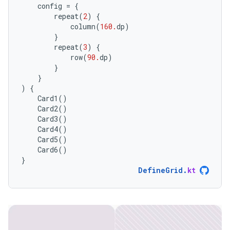
config
=
{
repeat
(
2
)
{
column
(
160.
dp
)
}
repeat
(
3
)
{
row
(
90.
dp
)
}
}
)
{
Card1
()
Card2
()
Card3
()
Card4
()
Card5
()
Card6
()
}
DefineGrid
.
kt