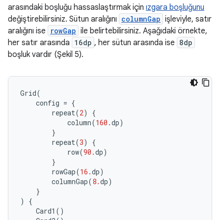
arasındaki boşluğu hassaslaştırmak için
ızgara boşluğunu
değiştirebilirsiniz. Sütun aralığını
columnGap
işleviyle, satır
aralığını ise
rowGap
ile belirtebilirsiniz. Aşağıdaki örnekte,
her satır arasında
16dp
, her sütun arasında ise
8dp
boşluk vardır (Şekil 5).
Grid
(
config
=
{
repeat
(
2
)
{
column
(
160.
dp
)
}
repeat
(
3
)
{
row
(
90.
dp
)
}
rowGap
(
16.
dp
)
columnGap
(
8.
dp
)
}
)
{
Card1
()