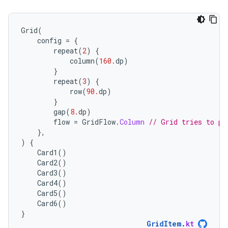
Grid
(
config
=
{
repeat
(
2
)
{
column
(
160.
dp
)
}
repeat
(
3
)
{
row
(
90.
dp
)
}
gap
(
8.
dp
)
flow
=
GridFlow
.
Column
// Grid tries to pl
},
)
{
Card1
()
Card2
()
Card3
()
Card4
()
Card5
()
Card6
()
}
GridItem
.
kt