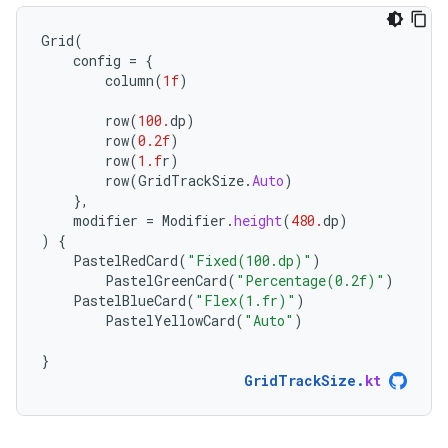
Grid
(
config
=
{
column
(
1f
)
row
(
100.
dp
)
row
(
0.2f
)
row
(
1.f
r
)
row
(
GridTrackSize
.
Auto
)
},
modifier
=
Modifier
.
height
(
480.
dp
)
)
{
PastelRedCard
(
"Fixed(100.dp)"
)
PastelGreenCard
(
"Percentage(0.2f)"
)
PastelBlueCard
(
"Flex(1.fr)"
)
PastelYellowCard
(
"Auto"
)
}
GridTrackSize
.
kt