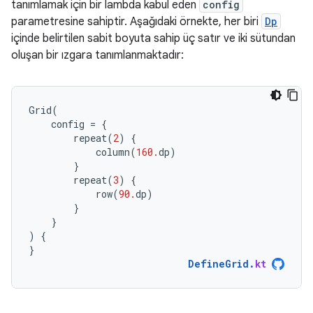
tanımlamak için bir lambda kabul eden
config
parametresine sahiptir. Aşağıdaki örnekte, her biri
Dp
içinde belirtilen sabit boyuta sahip üç satır ve iki sütundan
oluşan bir ızgara tanımlanmaktadır:
Grid
(
config
=
{
repeat
(
2
)
{
column
(
160.
dp
)
}
repeat
(
3
)
{
row
(
90.
dp
)
}
}
)
{
}
DefineGrid
.
kt