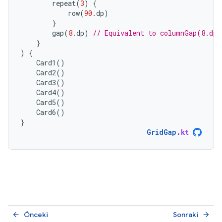
repeat
(
3
)
{
row
(
90.
dp
)
}
gap
(
8.
dp
)
// Equivalent to columnGap(8.dp)
}
)
{
Card1
()
Card2
()
Card3
()
Card4
()
Card5
()
Card6
()
}
GridGap
.
kt
Önceki
Sonraki
arrow_back
arrow_forward