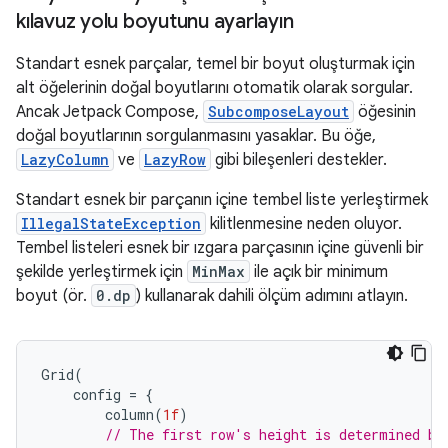
kılavuz yolu boyutunu ayarlayın
Standart esnek parçalar, temel bir boyut oluşturmak için
alt öğelerinin doğal boyutlarını otomatik olarak sorgular.
Ancak Jetpack Compose,
SubcomposeLayout
öğesinin
doğal boyutlarının sorgulanmasını yasaklar. Bu öğe,
LazyColumn
ve
LazyRow
gibi bileşenleri destekler.
Standart esnek bir parçanın içine tembel liste yerleştirmek
IllegalStateException
kilitlenmesine neden oluyor.
Tembel listeleri esnek bir ızgara parçasının içine güvenli bir
şekilde yerleştirmek için
MinMax
ile açık bir minimum
boyut (ör.
0.dp
) kullanarak dahili ölçüm adımını atlayın.
Grid
(
config
=
{
column
(
1f
)
// The first row's height is determined by