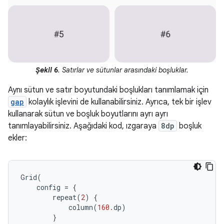
Şekil 6
. Satırlar ve sütunlar arasındaki boşluklar.
Aynı sütun ve satır boyutundaki boşlukları tanımlamak için
gap
kolaylık işlevini de kullanabilirsiniz. Ayrıca, tek bir işlev
kullanarak sütun ve boşluk boyutlarını ayrı ayrı
tanımlayabilirsiniz. Aşağıdaki kod, ızgaraya
8dp
boşluk
ekler:
Grid
(
config
=
{
repeat
(
2
)
{
column
(
160.
dp
)
}