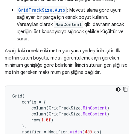
GridTrackSize.Auto
: Mevcut alana göre uyum
sağlayan bir parça için esnek boyut kullanın.
Varsayılan olarak
MaxContent
gibi davranır ancak
içeriğini üst kapsayıcıya sığacak şekilde küçültür ve
sarar.
Aşağıdaki örnekte iki metin yan yana yerleştirilmiştir. İlk
metnin sütun boyutu, metni görüntülemek için gereken
minimum genişliğe göre belirlenir. İkinci sütunun genişliği ise
metnin gereken maksimum genişliğine bağlıdır.
Grid
(
config
=
{
column
(
GridTrackSize
.
MinContent
)
column
(
GridTrackSize
.
MaxContent
)
row
(
1.0f
)
},
modifier
=
Modifier
.
width
(
480.
dp
)