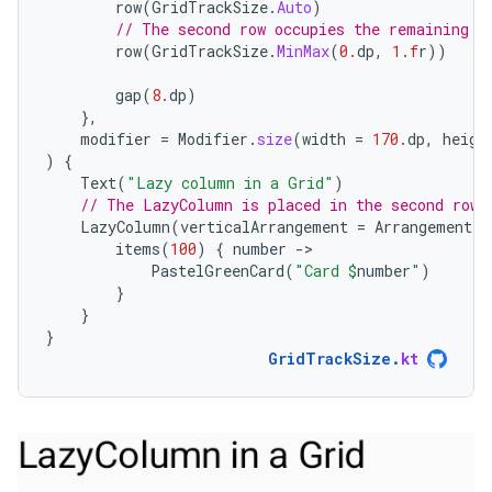
row
(
GridTrackSize
.
Auto
)
// The second row occupies the remaining s
row
(
GridTrackSize
.
MinMax
(
0.
dp
,
1.f
r
))
gap
(
8.
dp
)
},
modifier
=
Modifier
.
size
(
width
=
170.
dp
,
heigh
)
{
Text
(
"Lazy column in a Grid"
)
// The LazyColumn is placed in the second row,
LazyColumn
(
verticalArrangement
=
Arrangement
.
s
items
(
100
)
{
number
-
PastelGreenCard
(
"Card 
$
number
"
)
}
}
}
GridTrackSize
.
kt