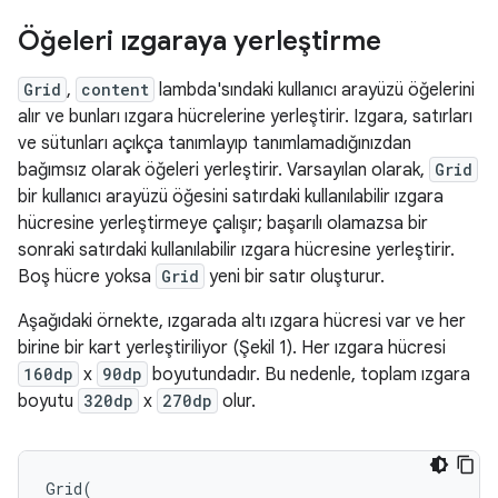
Öğeleri ızgaraya yerleştirme
Grid
,
content
lambda'sındaki kullanıcı arayüzü öğelerini
alır ve bunları ızgara hücrelerine yerleştirir. Izgara, satırları
ve sütunları açıkça tanımlayıp tanımlamadığınızdan
bağımsız olarak öğeleri yerleştirir. Varsayılan olarak,
Grid
bir kullanıcı arayüzü öğesini satırdaki kullanılabilir ızgara
hücresine yerleştirmeye çalışır; başarılı olamazsa bir
sonraki satırdaki kullanılabilir ızgara hücresine yerleştirir.
Boş hücre yoksa
Grid
yeni bir satır oluşturur.
Aşağıdaki örnekte, ızgarada altı ızgara hücresi var ve her
birine bir kart yerleştiriliyor (Şekil 1). Her ızgara hücresi
160dp
x
90dp
boyutundadır. Bu nedenle, toplam ızgara
boyutu
320dp
x
270dp
olur.
Grid
(