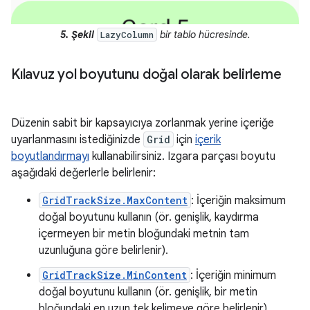
5. Şekil
bir tablo hücresinde.
LazyColumn
Kılavuz yol boyutunu doğal olarak belirleme
Düzenin sabit bir kapsayıcıya zorlanmak yerine içeriğe
uyarlanmasını istediğinizde
Grid
için
içerik
boyutlandırmayı
kullanabilirsiniz. Izgara parçası boyutu
aşağıdaki değerlerle belirlenir:
GridTrackSize.MaxContent
: İçeriğin maksimum
doğal boyutunu kullanın (ör. genişlik, kaydırma
içermeyen bir metin bloğundaki metnin tam
uzunluğuna göre belirlenir).
GridTrackSize.MinContent
: İçeriğin minimum
doğal boyutunu kullanın (ör. genişlik, bir metin
bloğundaki en uzun tek kelimeye göre belirlenir).