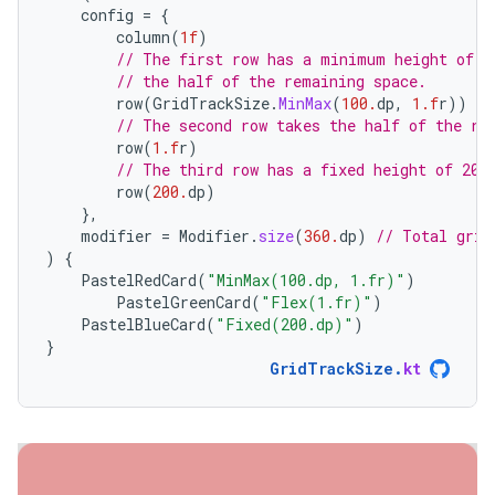
config
=
{
column
(
1f
)
// The first row has a minimum height of 1
// the half of the remaining space.
row
(
GridTrackSize
.
MinMax
(
100.
dp
,
1.f
r
))
// The second row takes the half of the re
row
(
1.f
r
)
// The third row has a fixed height of 200
row
(
200.
dp
)
},
modifier
=
Modifier
.
size
(
360.
dp
)
// Total grid
)
{
PastelRedCard
(
"MinMax(100.dp, 1.fr)"
)
PastelGreenCard
(
"Flex(1.fr)"
)
PastelBlueCard
(
"Fixed(200.dp)"
)
}
GridTrackSize
.
kt