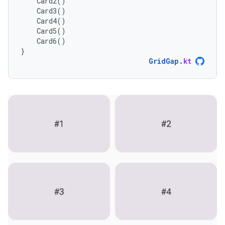
Card2
()
Card3
()
Card4
()
Card5
()
Card6
()
}
GridGap
.
kt