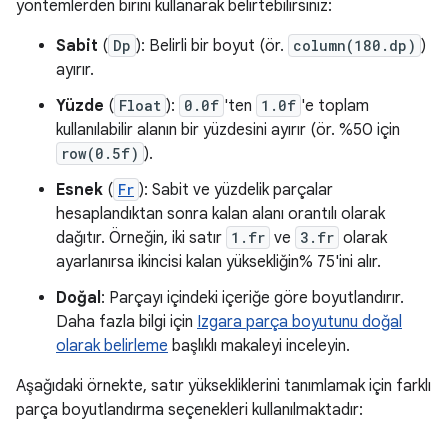
yöntemlerden birini kullanarak belirtebilirsiniz:
Sabit
(
Dp
): Belirli bir boyut (ör.
column(180.dp)
)
ayırır.
Yüzde
(
Float
):
0.0f
'ten
1.0f
'e toplam
kullanılabilir alanın bir yüzdesini ayırır (ör. %50 için
row(0.5f)
).
Esnek
(
Fr
): Sabit ve yüzdelik parçalar
hesaplandıktan sonra kalan alanı orantılı olarak
dağıtır. Örneğin, iki satır
1.fr
ve
3.fr
olarak
ayarlanırsa ikincisi kalan yüksekliğin% 75'ini alır.
Doğal
: Parçayı içindeki içeriğe göre boyutlandırır.
Daha fazla bilgi için
Izgara parça boyutunu doğal
olarak belirleme
başlıklı makaleyi inceleyin.
Aşağıdaki örnekte, satır yüksekliklerini tanımlamak için farklı
parça boyutlandırma seçenekleri kullanılmaktadır: