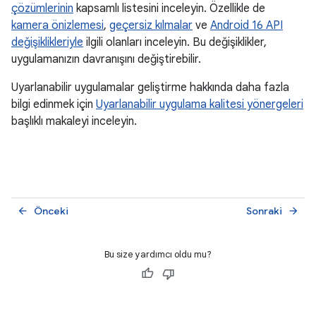
çözümlerinin
kapsamlı listesini inceleyin. Özellikle de
kamera önizlemesi
,
geçersiz kılmalar
ve
Android 16 API
değişiklikleriyle
ilgili olanları inceleyin. Bu değişiklikler,
uygulamanızın davranışını değiştirebilir.
Uyarlanabilir uygulamalar geliştirme hakkında daha fazla
bilgi edinmek için
Uyarlanabilir uygulama kalitesi yönergeleri
başlıklı makaleyi inceleyin.
Önceki
Sonraki
arrow_back
arrow_forward
Bu size yardımcı oldu mu?