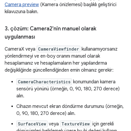
Camera preview
(Kamera önizlemesi) başlıklı geliştirici
kılavuzuna bakın.
3
.
çözüm: Camera2'nin manuel olarak
uygulanması
CameraX veya
CameraViewfinder
kullanamıyorsanız
yönlendirmeyi ve en-boy oranını manuel olarak
hesaplamanız ve hesaplamaların her yapılandırma
değişikliğinde güncellendiğinden emin olmanız gerekir:
CameraCharacteristics
konumundan kamera
sensörü yönünü (örneğin, 0, 90, 180, 270 derece)
alın.
Cihazın mevcut ekran döndürme durumunu (örneğin,
0, 90, 180, 270 derece) alın.
SurfaceView
veya
TextureView
için gerekli