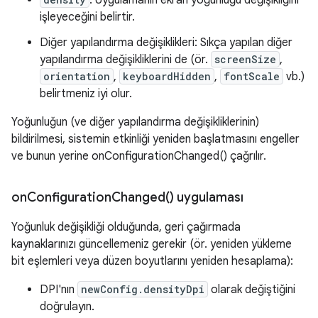
: Uygulamanın ekran yoğunluğu değişikliğini
işleyeceğini belirtir.
Diğer yapılandırma değişiklikleri: Sıkça yapılan diğer
yapılandırma değişikliklerini de (ör.
screenSize
,
orientation
,
keyboardHidden
,
fontScale
vb.)
belirtmeniz iyi olur.
Yoğunluğun (ve diğer yapılandırma değişikliklerinin)
bildirilmesi, sistemin etkinliği yeniden başlatmasını engeller
ve bunun yerine onConfigurationChanged() çağrılır.
on
Configuration
Changed(
) uygulaması
Yoğunluk değişikliği olduğunda, geri çağırmada
kaynaklarınızı güncellemeniz gerekir (ör. yeniden yükleme
bit eşlemleri veya düzen boyutlarını yeniden hesaplama):
DPI'nın
newConfig.densityDpi
olarak değiştiğini
doğrulayın.