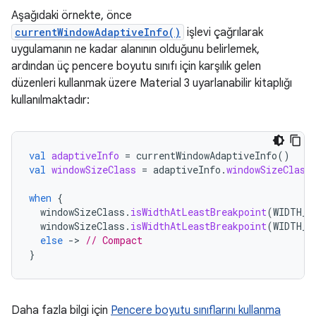
Aşağıdaki örnekte, önce
currentWindowAdaptiveInfo()
işlevi çağrılarak
uygulamanın ne kadar alanının olduğunu belirlemek,
ardından üç pencere boyutu sınıfı için karşılık gelen
düzenleri kullanmak üzere Material 3 uyarlanabilir kitaplığı
kullanılmaktadır:
val
adaptiveInfo
=
currentWindowAdaptiveInfo
()
val
windowSizeClass
=
adaptiveInfo
.
windowSizeClass
when
{
windowSizeClass
.
isWidthAtLeastBreakpoint
(
WIDTH_D
windowSizeClass
.
isWidthAtLeastBreakpoint
(
WIDTH_D
else
-
>
// Compact
}
Daha fazla bilgi için
Pencere boyutu sınıflarını kullanma