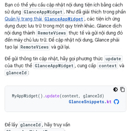
Bạn có thể yêu cầu cập nhật nội dung tiện ích bằng cách
sử dụng
GlanceAppWidget
. Như đã giải thích trong phần
Quản lý trạng thái
GlanceAppWidget
, các tiện ích ứng
dụng được lưu trữ trong một quy trình khác. Glance dịch
nội dung thành
RemoteViews
thực tế và gửi nội dung đó
đến máy chủ lưu trữ. Để cập nhật nội dung, Glance phải
tạo lại
RemoteViews
và gửi lại.
Để gửi thông tin cập nhật, hãy gọi phương thức
update
của thực thể
GlanceAppWidget
, cung cấp
context
và
glanceId
:
MyAppWidget
().
update
(
context
,
glanceId
)
GlanceSnippets
.
kt
Để lấy
glanceId
, hãy truy vấn