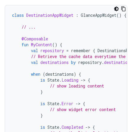
class
DestinationAppWidget
:
GlanceAppWidget
()
{
// ...
@Composable
fun
MyContent
()
{
val
repository
=
remember
{
DestinationsRe
// Retrieve the cache data everytime the c
val
destinations
by
repository
.
destination
when
(
destinations
)
{
is
State
.
Loading
-
>
{
// show loading content
}
is
State
.
Error
-
>
{
// show widget error content
}
is
State
.
Completed
-
>
{