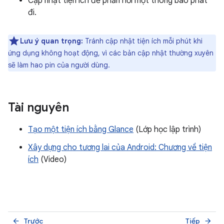
Cập nhật tiện ích để phản hồi một thông báo phát
đi.
Lưu ý quan trọng:
Tránh cập nhật tiện ích mỗi phút khi
ứng dụng không hoạt động, vì các bản cập nhật thường xuyên
sẽ làm hao pin của người dùng.
Tài nguyên
Tạo một tiện ích bằng Glance
(Lớp học lập trình)
Xây dựng cho tương lai của Android: Chương về tiện
ích
(Video)
Trước
Tiếp
arrow_back
arrow_forward