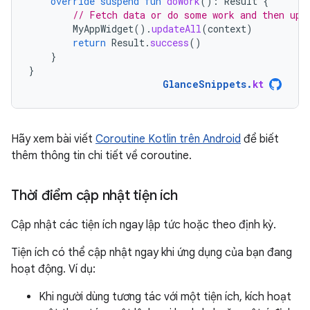
override
suspend
fun
doWork
():
Result
{
// Fetch data or do some work and then upd
MyAppWidget
().
updateAll
(
context
)
return
Result
.
success
()
}
}
GlanceSnippets
.
kt
Hãy xem bài viết
Coroutine Kotlin trên Android
để biết
thêm thông tin chi tiết về coroutine.
Thời điểm cập nhật tiện ích
Cập nhật các tiện ích ngay lập tức hoặc theo định kỳ.
Tiện ích có thể cập nhật ngay khi ứng dụng của bạn đang
hoạt động. Ví dụ:
Khi người dùng tương tác với một tiện ích, kích hoạt