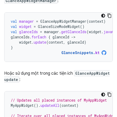
GlanceAppWidgetManager
:
val
manager
=
GlanceAppWidgetManager
(
context
)
val
widget
=
GlanceSizeModeWidget
()
val
glanceIds
=
manager
.
getGlanceIds
(
widget
.
javaCl
glanceIds
.
forEach
{
glanceId
-
widget
.
update
(
context
,
glanceId
)
}
GlanceSnippets
.
kt
Hoặc sử dụng một trong các tiện ích
GlanceAppWidget
update
:
// Updates all placed instances of MyAppWidget
MyAppWidget
().
updateAll
(
context
)
// Iterate over all placed instances of MyAppWidge