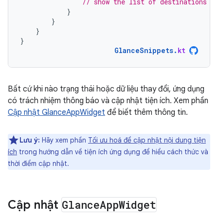
// show the list of destinations
}
}
}
}
GlanceSnippets
.
kt
Bất cứ khi nào trạng thái hoặc dữ liệu thay đổi, ứng dụng
có trách nhiệm thông báo và cập nhật tiện ích. Xem phần
Cập nhật GlanceAppWidget
để biết thêm thông tin.
Lưu ý:
Hãy xem phần
Tối ưu hoá để cập nhật nội dung tiện
ích
trong hướng dẫn về tiện ích ứng dụng để hiểu cách thức và
thời điểm cập nhật.
Cập nhật
Glance
App
Widget