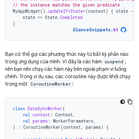
// the instance matches the given predicate
MyAppWidget
().
updateIf<State>
(
context
)
{
state
-
state
==
State
.
Completed
}
GlanceSnippets
.
kt
Bạn có thể gọi các phương thức này từ bất kỳ phần nào
trong ứng dụng của mình. Vì đây là các hàm
suspend
,
nên bạn nên chạy các hàm này bên ngoài phạm vi luồng
chính. Trong ví dụ sau, các coroutine này được khởi chạy
trong một
CoroutineWorker
:
class
DataSyncWorker
(
val
context
:
Context
,
val
params
:
WorkerParameters
,
)
:
CoroutineWorker
(
context
,
params
)
{