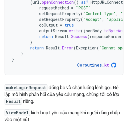
(
url
.
openConnection
()
as?
HttpURLConnectio
requestMethod
=
"POST"
setRequestProperty
(
"Content-Type"
,
"ap
setRequestProperty
(
"Accept"
,
"applicat
doOutput
=
true
outputStream
.
write
(
jsonBody
.
toByteArra
return
Result
.
Success
(
responseParser
.
p
}
return
Result
.
Error
(
Exception
(
"Cannot open
}
}
Coroutines
.
kt
makeLoginRequest
đồng bộ và chặn luồng lệnh gọi. Để
lập mô hình phản hồi của yêu cầu mạng, chúng tôi có lớp
Result
riêng.
ViewModel
kích hoạt yêu cầu mạng khi người dùng nhấp
vào một nút: