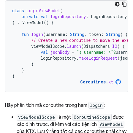
class
LoginViewModel
(
private
val
loginRepository
:
LoginRepository
)
:
ViewModel
()
{
fun
login
(
username
:
String
,
token
:
String
)
{
// Create a new coroutine to move the exec
viewModelScope
.
launch
(
Dispatchers
.
IO
)
{
val
jsonBody
=
"{ username: \"
$
usernam
loginRepository
.
makeLoginRequest
(
jsonB
}
}
}
Coroutines
.
kt
Hãy phân tích mã coroutine trong hàm
login
:
viewModelScope
là một
CoroutineScope
được
xác định trước, đi kèm với các tiện ích
ViewModel
của KTX. Lưu ý rằng tất cả các coroutine phải chạy