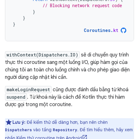
// Blocking network request code
}
}
}
Coroutines
.
kt
withContext(Dispatchers.IO)
sẽ di chuyển quy trình
thực thi coroutine sang một luồng I/O, giúp hàm gọi của
chúng tôi an toàn cho luồng chính và cho phép giao diện
người dùng cập nhật khi cần.
makeLoginRequest
cũng được đánh dấu bằng từ khoá
suspend
. Từ khoá này là cách để Kotlin thực thi hàm
được gọi trong một coroutine.
Lưu ý:
Để kiểm thử dễ dàng hơn, bạn nên chèn
vào tầng
. Để tìm hiểu thêm, hãy xem
Dispatchers
Repository
phần
Kiểm thử coroutine trên Android
.