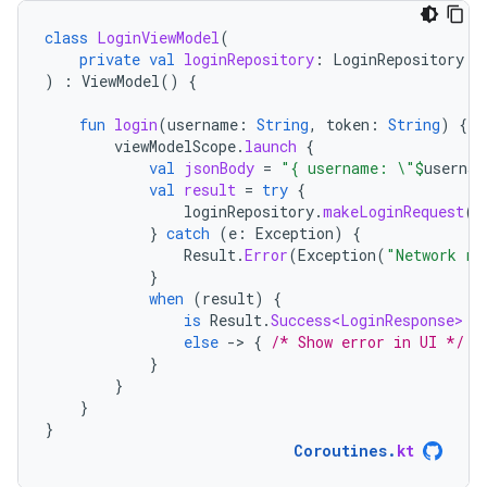
class
LoginViewModel
(
private
val
loginRepository
:
LoginRepository
)
:
ViewModel
()
{
fun
login
(
username
:
String
,
token
:
String
)
{
viewModelScope
.
launch
{
val
jsonBody
=
"{ username: \"
$
usernam
val
result
=
try
{
loginRepository
.
makeLoginRequest
(
j
}
catch
(
e
:
Exception
)
{
Result
.
Error
(
Exception
(
"Network re
}
when
(
result
)
{
is
Result
.
Success<LoginResponse>
-
else
-
>
{
/* Show error in UI */
}
}
}
}
}
Coroutines
.
kt