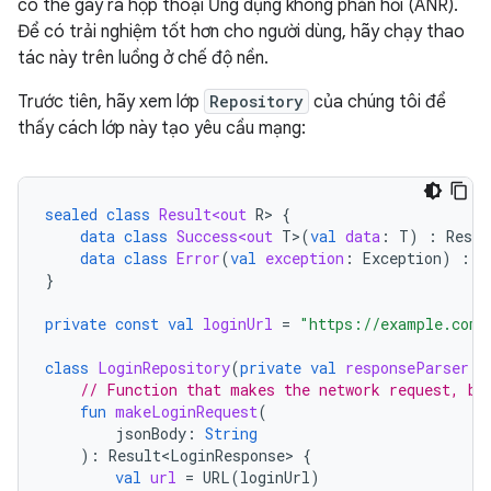
có thể gây ra hộp thoại Ứng dụng không phản hồi (ANR).
Để có trải nghiệm tốt hơn cho người dùng, hãy chạy thao
tác này trên luồng ở chế độ nền.
Trước tiên, hãy xem lớp
Repository
của chúng tôi để
thấy cách lớp này tạo yêu cầu mạng:
sealed
class
Result<out
R
>
{
data
class
Success<out
T
>
(
val
data
:
T
)
:
Resul
data
class
Error
(
val
exception
:
Exception
)
:
R
}
private
const
val
loginUrl
=
"https://example.com/
class
LoginRepository
(
private
val
responseParser
:
// Function that makes the network request, bl
fun
makeLoginRequest
(
jsonBody
:
String
):
Result<LoginResponse>
{
val
url
=
URL
(
loginUrl
)