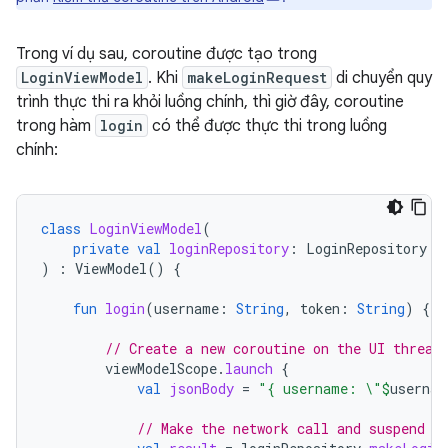
Trong ví dụ sau, coroutine được tạo trong
LoginViewModel
. Khi
makeLoginRequest
di chuyển quy
trình thực thi ra khỏi luồng chính, thì giờ đây, coroutine
trong hàm
login
có thể được thực thi trong luồng
chính:
class
LoginViewModel
(
private
val
loginRepository
:
LoginRepository
)
:
ViewModel
()
{
fun
login
(
username
:
String
,
token
:
String
)
{
// Create a new coroutine on the UI thread
viewModelScope
.
launch
{
val
jsonBody
=
"{ username: \"
$
usernam
// Make the network call and suspend e