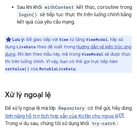
Sau khi khối
withContext
kết thúc, coroutine trong
login()
sẽ tiếp tục thực thi
trên luồng chính
bằng
kết quả của yêu cầu mạng.
Lưu ý:
Để giao tiếp với
từ tầng
, hãy sử
View
ViewModel
dụng
theo đề xuất trong
Hướng dẫn về kiến trúc ứng
LiveData
dụng
. Khi làm theo mẫu này, mã trong
sẽ được thực
ViewModel
thi trên luồng chính. Vì vậy, bạn có thể gọi trực tiếp hàm
của
.
setValue()
MutableLiveData
Xử lý ngoại lệ
Để xử lý ngoại lệ mà lớp
Repository
có thể gửi, hãy dùng
tính năng hỗ trợ tích hợp sẵn của Kotlin cho ngoại lệ
.
Trong ví dụ sau, chúng tôi sử dụng khối
try-catch
: