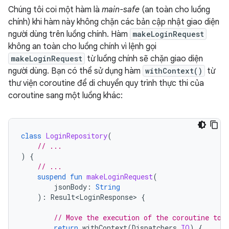
Chúng tôi coi một hàm là
main-safe
(an toàn cho luồng
chính) khi hàm này không chặn các bản cập nhật giao diện
người dùng trên luồng chính. Hàm
makeLoginRequest
không an toàn cho luồng chính vì lệnh gọi
makeLoginRequest
từ luồng chính sẽ chặn giao diện
người dùng. Bạn có thể sử dụng hàm
withContext()
từ
thư viện coroutine để di chuyển quy trình thực thi của
coroutine sang một luồng khác:
class
LoginRepository
(
// ...
)
{
// ...
suspend
fun
makeLoginRequest
(
jsonBody
:
String
):
Result<LoginResponse>
{
// Move the execution of the coroutine to 
return
withContext
(
Dispatchers
.
IO
)
{