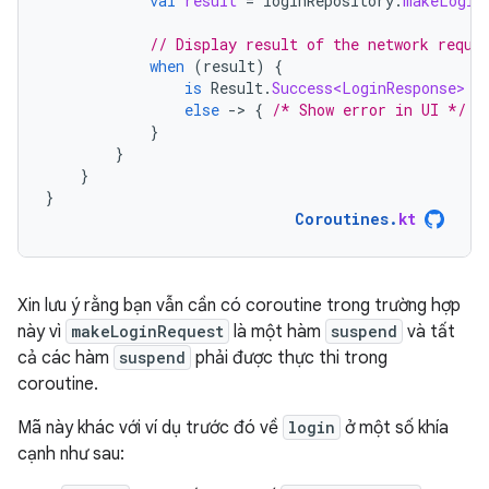
val
result
=
loginRepository
.
makeLogin
// Display result of the network reque
when
(
result
)
{
is
Result
.
Success<LoginResponse>
-
else
-
>
{
/* Show error in UI */
}
}
}
}
}
Coroutines
.
kt
Xin lưu ý rằng bạn vẫn cần có coroutine trong trường hợp
này vì
makeLoginRequest
là một hàm
suspend
và tất
cả các hàm
suspend
phải được thực thi trong
coroutine.
Mã này khác với ví dụ trước đó về
login
ở một số khía
cạnh như sau: