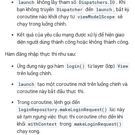
launch
không lấy tham số
Dispatchers.IO
. Khi
bạn không truyền
Dispatcher
đến
launch
, bất kỳ
coroutine nào khởi chạy từ
viewModelScope
sẽ
chạy trong luồng chính.
Kết quả của yêu cầu mạng được xử lý để hiện giao
diện người dùng thành công hoặc không thành công.
Hàm đăng nhập thực thi như sau:
Ứng dụng này gọi hàm
login()
từ layer (lớp)
View
trên luồng chính.
launch
tạo một coroutine mới trên luồng chính và
coroutine này bắt đầu thực thi.
Trong coroutine, lệnh gọi đến
loginRepository.makeLoginRequest()
lúc này
sẽ
tạm ngưng
việc thực thi coroutine cho đến khi
khối
withContext
trong
makeLoginRequest()
chạy xong.