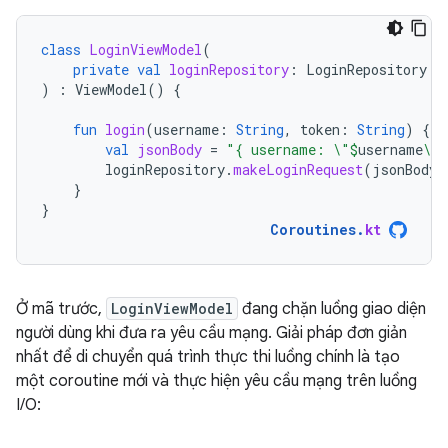
class
LoginViewModel
(
private
val
loginRepository
:
LoginRepository
)
:
ViewModel
()
{
fun
login
(
username
:
String
,
token
:
String
)
{
val
jsonBody
=
"{ username: \"
$
username
\",
loginRepository
.
makeLoginRequest
(
jsonBody
)
}
}
Coroutines
.
kt
Ở mã trước,
LoginViewModel
đang chặn luồng giao diện
người dùng khi đưa ra yêu cầu mạng. Giải pháp đơn giản
nhất để di chuyển quá trình thực thi luồng chính là tạo
một coroutine mới và thực hiện yêu cầu mạng trên luồng
I/O: