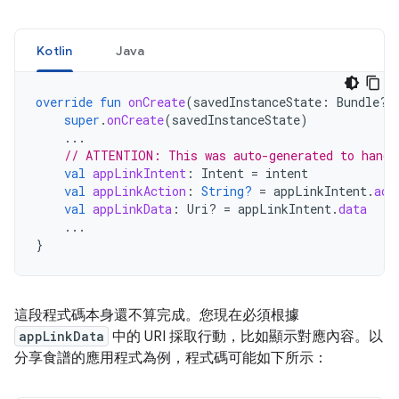
Kotlin
Java
override
fun
onCreate
(
savedInstanceState
:
Bundle?)
super
.
onCreate
(
savedInstanceState
)
...
// ATTENTION: This was auto-generated to handl
val
appLinkIntent
:
Intent
=
intent
val
appLinkAction
:
String?
=
appLinkIntent
.
act
val
appLinkData
:
Uri? 
=
appLinkIntent
.
data
...
}
這段程式碼本身還不算完成。您現在必須根據
appLinkData
中的 URI 採取行動，比如顯示對應內容。以
分享食譜的應用程式為例，程式碼可能如下所示：