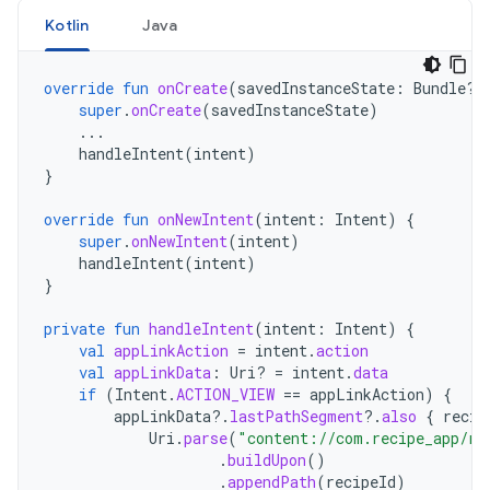
Kotlin
Java
override
fun
onCreate
(
savedInstanceState
:
Bundle?)
super
.
onCreate
(
savedInstanceState
)
...
handleIntent
(
intent
)
}
override
fun
onNewIntent
(
intent
:
Intent
)
{
super
.
onNewIntent
(
intent
)
handleIntent
(
intent
)
}
private
fun
handleIntent
(
intent
:
Intent
)
{
val
appLinkAction
=
intent
.
action
val
appLinkData
:
Uri? 
=
intent
.
data
if
(
Intent
.
ACTION_VIEW
==
appLinkAction
)
{
appLinkData
?.
lastPathSegment
?.
also
{
recip
Uri
.
parse
(
"content://com.recipe_app/re
.
buildUpon
()
.
appendPath
(
recipeId
)