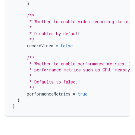
)
/**
       * Whether to enable video recording during 
       *
       * Disabled by default.
       */
recordVideo
=
false
/**
       * Whether to enable performance metrics. If
       * performance metrics such as CPU, memory, 
       *
       * Defaults to false.
       */
performanceMetrics
=
true
}
}