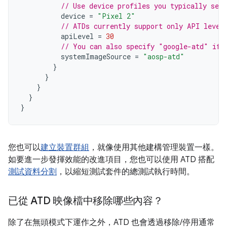
// Use device profiles you typically see 
device
=
"Pixel 2"
// ATDs currently support only API level
apiLevel
=
30
// You can also specify "google-atd" if 
systemImageSource
=
"aosp-atd"
}
}
}
}
}
您也可以
建立裝置群組
，就像使用其他建構管理裝置一樣。
如要進一步發揮效能的改進項目，您也可以使用 ATD 搭配
測試資料分割
，以縮短測試套件的總測試執行時間。
已從 ATD 映像檔中移除哪些內容？
除了在無頭模式下運作之外，ATD 也會透過移除/停用通常