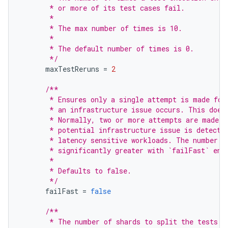
       * or more of its test cases fail.
       *
       * The max number of times is 10.
       *
       * The default number of times is 0.
       */
maxTestReruns
=
2
/**
       * Ensures only a single attempt is made for
       * an infrastructure issue occurs. This does
       * Normally, two or more attempts are made b
       * potential infrastructure issue is detecte
       * latency sensitive workloads. The number o
       * significantly greater with `failFast` ena
       *
       * Defaults to false.
       */
failFast
=
false
/**
       * The number of shards to split the tests a