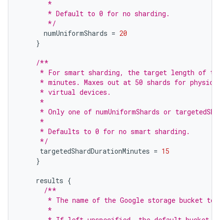
       *
       * Default to 0 for no sharding.
       */
numUniformShards
=
20
}
/**
     * For smart sharding, the target length of ti
     * minutes. Maxes out at 50 shards for physica
     * virtual devices.
     *
     * Only one of numUniformShards or targetedSha
     *
     * Defaults to 0 for no smart sharding.
     */
targetedShardDurationMinutes
=
15
}
results
{
/**
       * The name of the Google storage bucket to 
       *
       * If left unspecified, the default bucket i