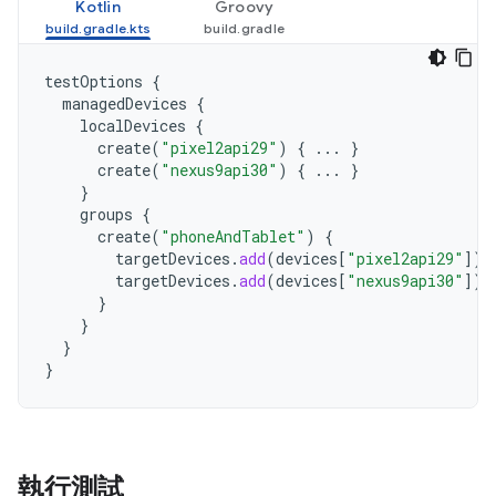
Kotlin
Groovy
testOptions
{
managedDevices
{
localDevices
{
create
(
"pixel2api29"
)
{
...
}
create
(
"nexus9api30"
)
{
...
}
}
groups
{
create
(
"phoneAndTablet"
)
{
targetDevices
.
add
(
devices
[
"pixel2api29"
]
)
targetDevices
.
add
(
devices
[
"nexus9api30"
]
)
}
}
}
}
執行測試