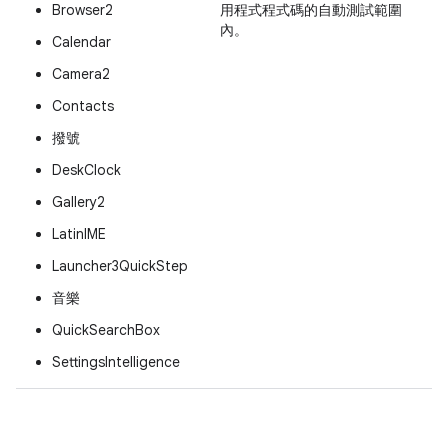
Browser2
用程式程式碼的自動測試範圍
內。
Calendar
Camera2
Contacts
撥號
DeskClock
Gallery2
LatinIME
Launcher3QuickStep
音樂
QuickSearchBox
SettingsIntelligence