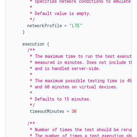
       * Specifies network conditions to emulate w
       *
       * Default value is empty.
       */
networkProfile
=
"LTE"
}
execution
{
/**
       * The maximum time to run the test executio
       * measured in minutes. Does not include the
       * and is handled server-side.
       *
       * The maximum possible testing time is 45 m
       * and 60 minutes on virtual devices.
       *
       * Defaults to 15 minutes.
       */
timeoutMinutes
=
30
/**
       * Number of times the test should be rerun 
       * The number of times a test execution shou