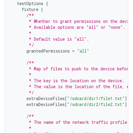
testOptions
{
fixture
{
/**
       * Whether to grant permissions on the devic
       * Available options are "all" or "none".
       *
       * Default value is "all".
       */
grantedPermissions
=
"all"
/**
       * Map of files to push to the device before
       *
       * The key is the location on the device.
       * The value is the location of the file, ei
       */
extraDeviceFiles
[
"/sdcard/dir1/file1.txt"
]
=
extraDeviceFiles
[
"/sdcard/dir2/file2.txt"
]
=
/**
       * The name of the network traffic profile.
       *