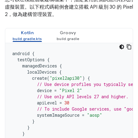
虛擬裝置。以下程式碼範例會建立搭載 API 級別 30 的 Pixel
2，做為建構管理裝置。
Kotlin
Groovy
android
{
testOptions
{
managedDevices
{
localDevices
{
create
(
"pixel2api30"
)
{
// Use device profiles you typically see 
device
=
"Pixel 2"
// Use only API levels 27 and higher.
apiLevel
=
30
// To include Google services, use "goog
systemImageSource
=
"aosp"
}
}
}