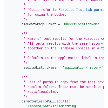
       *
       * Please refer to 
Firebase Test Lab permiss
       * for using the bucket.
       */
cloudStorageBucket
=
"bucketLocationName"
/**
       * Name of test results for the Firebase con
       * All tests results with the same history n
       * together in the Firebase console in a tim
       *
       * Defaults to the application label in the 
       */
resultsHistoryName
=
"application-history"
/**
       * List of paths to copy from the test devic
       * results folder. These must be absolute pa
       * /data/local/tmp.
       */
directoriesToPull
.
addAll
(
"/sdcard/path/to/something"