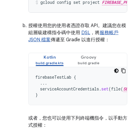
gcloud config set project 
FIREBASE_PRO
授權使用您的使用者憑證存取 API。建議您在模
組層級建構指令碼中使用
DSL
，將
服務帳戶
JSON 檔案
傳遞至 Gradle 以進行授權：
Kotlin
Groovy
firebaseTestLab
{
...
serviceAccountCredentials
.
set
(
file
(
SER
}
或者，您也可以使用下列終端機指令，以手動方
式授權：