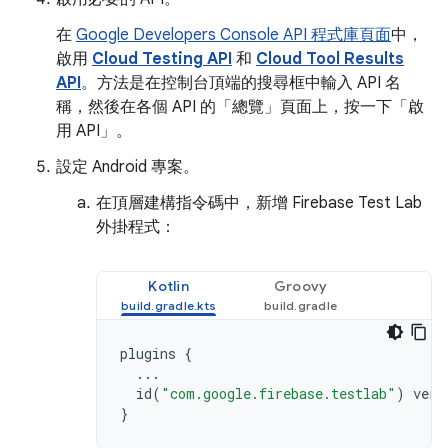
在
Google Developers Console API 程式庫頁面
中，
啟用
Cloud Testing API
和
Cloud Tool Results
API
。方法是在控制台頂端的搜尋框中輸入 API 名
稱，然後在各個 API 的「總覽」頁面上，按一下「啟
用 API」
。
設定 Android 專案。
在頂層建構指令碼中，新增 Firebase Test Lab
外掛程式：
Kotlin
Groovy
plugins
{
...
id
(
"com.google.firebase.testlab"
)
vers
}